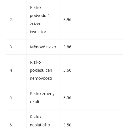
Riziko
podvodu či
2.
3,96
zcizení
investice
3.
Měnové riziko
3,86
Riziko
4.
poklesu cen
3,60
nemovitosti
Riziko změny
5.
3,56
okolí
Riziko
6.
neplatícího
3,50