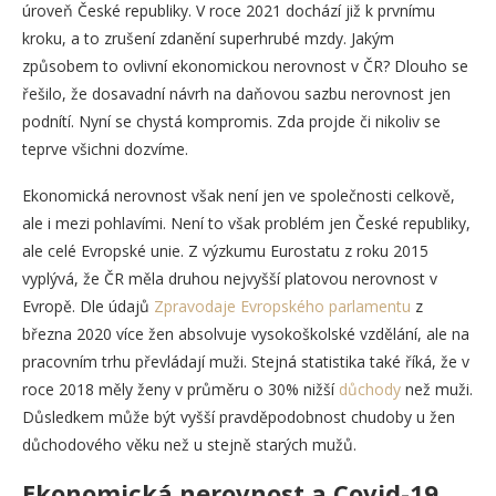
úroveň České republiky. V roce 2021 dochází již k prvnímu
kroku, a to zrušení zdanění superhrubé mzdy. Jakým
způsobem to ovlivní ekonomickou nerovnost v ČR? Dlouho se
řešilo, že dosavadní návrh na daňovou sazbu nerovnost jen
podnítí. Nyní se chystá kompromis. Zda projde či nikoliv se
teprve všichni dozvíme.
Ekonomická nerovnost však není jen ve společnosti celkově,
ale i mezi pohlavími. Není to však problém jen České republiky,
ale celé Evropské unie. Z výzkumu Eurostatu z roku 2015
vyplývá, že ČR měla druhou nejvyšší platovou nerovnost v
Evropě. Dle údajů
Zpravodaje Evropského parlamentu
z
března 2020 více žen absolvuje vysokoškolské vzdělání, ale na
pracovním trhu převládají muži. Stejná statistika také říká, že v
roce 2018 měly ženy v průměru o 30% nižší
důchody
než muži.
Důsledkem může být vyšší pravděpodobnost chudoby u žen
důchodového věku než u stejně starých mužů.
Ekonomická nerovnost a Covid-19