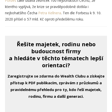
Forbes
také udává žebříček 100 nejbohatších Čechů, ze
kterého vyplývá, že krize se pravděpodobně dotkla i
nejbohatšího Čecha
Petra Kellnera
. Ten dle Forbesu k 9. 10.
2020 přišel o 57 mld. Kč oproti předešlému roku.
Řešíte majetek, rodinu nebo
budoucnost firmy
a hledáte v těchto tématech lepší
orientaci?
Zaregistrujte se zdarma do Wealth Clubu a získejte
přístup k PDF publikacím, zprávám z průzkumů a
pravidelnému přehledu pro ty, kdo řeší majetek,
rodinu, firmu a další generaci.