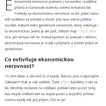
E
konomická nerovnost pramení z nerovného rozdělení
příjmů a různorodé hodnoty čistého bohatství lidí.
Pohledy na ekonomickou nerovnost se liší: jeden názor
vidí rozdělení na bohaté a chudé, jiný zase vnímá pohled
sociální, kulturní nebo genderové nerovnosti, který ovlivňuje i
tu ekonomickou. Jedno je ale jisté, někteří mají
čistých aktiv
více, jiní nemusí mít nic. Pokud bychom se pokusili o definici,
ekonomická nerovnost je rozdíl v příjmech a čistém jmění ve
společnosti.
Co ovlivňuje ekonomickou
nerovnost?
To neví nikdo a zároveň to ví každý. Názory jsou rozporuplné.
Základem však je náš výdělek. Čisté
příjmy
každého z nás se
liší. Mnohdy nezávisle na vzdělání, pohlaví nebo pozici: tedy,
dva stejně vzdělaní lidé na stejné pozici a stejného pohlaví
mohou každý mít jiný příjem. Čím to je?