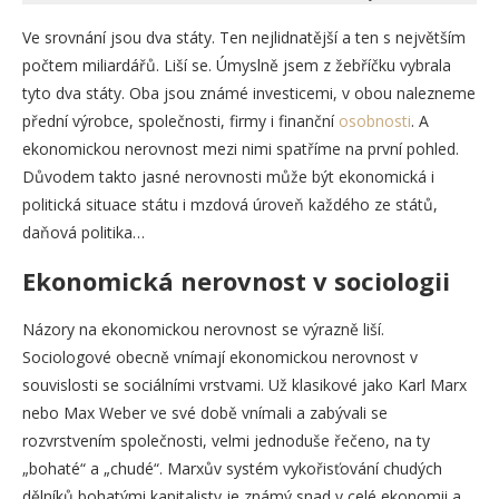
Ve srovnání jsou dva státy. Ten nejlidnatější a ten s největším
počtem miliardářů. Liší se. Úmyslně jsem z žebříčku vybrala
tyto dva státy. Oba jsou známé investicemi, v obou nalezneme
přední výrobce, společnosti, firmy i finanční
osobnosti
. A
ekonomickou nerovnost mezi nimi spatříme na první pohled.
Důvodem takto jasné nerovnosti může být ekonomická i
politická situace státu i mzdová úroveň každého ze států,
daňová politika…
Ekonomická nerovnost v sociologii
Názory na ekonomickou nerovnost se výrazně liší.
Sociologové obecně vnímají ekonomickou nerovnost v
souvislosti se sociálními vrstvami. Už klasikové jako Karl Marx
nebo Max Weber ve své době vnímali a zabývali se
rozvrstvením společnosti, velmi jednoduše řečeno, na ty
„bohaté“ a „chudé“. Marxův systém vykořisťování chudých
dělníků bohatými kapitalisty je známý snad v celé ekonomii a