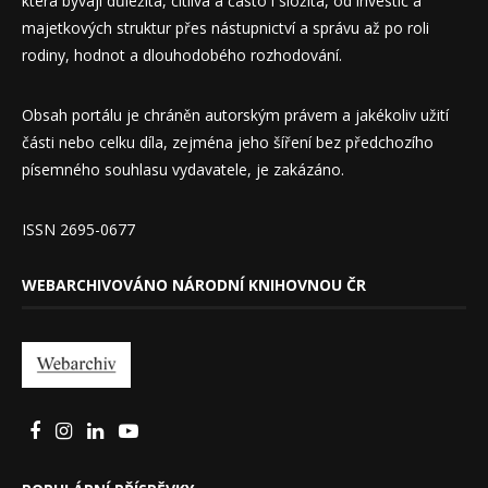
která bývají důležitá, citlivá a často i složitá, od investic a
majetkových struktur přes nástupnictví a správu až po roli
rodiny, hodnot a dlouhodobého rozhodování.
Obsah portálu je chráněn autorským právem a jakékoliv užití
části nebo celku díla, zejména jeho šíření bez předchozího
písemného souhlasu vydavatele, je zakázáno.
ISSN 2695-0677
WEBARCHIVOVÁNO NÁRODNÍ KNIHOVNOU ČR