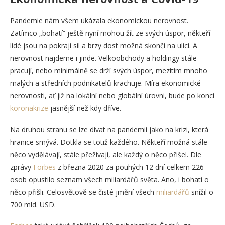
Pandemie nám všem ukázala ekonomickou nerovnost.
Zatímco „bohatí“ ještě nyní mohou žít ze svých úspor, někteří
lidé jsou na pokraji sil a brzy dost možná skončí na ulici. A
nerovnost najdeme i jinde. Velkoobchody a holdingy stále
pracují, nebo minimálně se drží svých úspor, mezitím mnoho
malých a středních podnikatelů krachuje. Míra ekonomické
nerovnosti, ať již na lokální nebo globální úrovni, bude po konci
koronakrize
jasnější než kdy dříve.
Na druhou stranu se lze dívat na pandemii jako na krizi, která
hranice smývá. Dotkla se totiž každého. Někteří možná stále
něco vydělávají, stále přežívají, ale každý o něco přišel. Dle
zprávy
Forbes
z března 2020 za pouhých 12 dní celkem 226
osob opustilo seznam všech miliardářů světa. Ano, i bohatí o
něco přišli. Celosvětově se čisté jmění všech
miliardářů
snížil o
700 mld. USD.