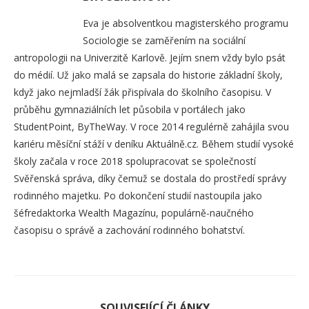
Eva je absolventkou magisterského programu
Sociologie se zaměřením na sociální
antropologii na Univerzitě Karlově. Jejím snem vždy bylo psát
do médií. Už jako malá se zapsala do historie základní školy,
když jako nejmladší žák přispívala do školního časopisu. V
průběhu gymnaziálních let působila v portálech jako
StudentPoint, ByTheWay. V roce 2014 regulérně zahájila svou
kariéru měsíční stáží v deníku Aktuálně.cz. Během studií vysoké
školy začala v roce 2018 spolupracovat se společností
Svěřenská správa, díky čemuž se dostala do prostředí správy
rodinného majetku. Po dokončení studií nastoupila jako
šéfredaktorka Wealth Magazínu, populárně-naučného
časopisu o správě a zachování rodinného bohatství.
SOUVISEJÍCÍ ČLÁNKY