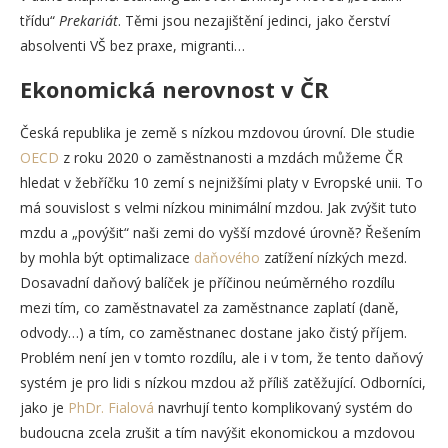
třídu“
Prekariát
. Těmi jsou nezajištění jedinci, jako čerství
absolventi VŠ bez praxe, migranti…
Ekonomická nerovnost v ČR
Česká republika je země s nízkou mzdovou úrovní. Dle studie
OECD
z roku 2020 o zaměstnanosti a mzdách můžeme ČR
hledat v žebříčku 10 zemí s nejnižšími platy v Evropské unii. To
má souvislost s velmi nízkou minimální mzdou. Jak zvýšit tuto
mzdu a „povýšit“ naši zemi do vyšší mzdové úrovně? Řešením
by mohla být optimalizace
daňového
zatížení nízkých mezd.
Dosavadní daňový balíček je příčinou neúměrného rozdílu
mezi tím, co zaměstnavatel za zaměstnance zaplatí (daně,
odvody…) a tím, co zaměstnanec dostane jako čistý příjem.
Problém není jen v tomto rozdílu, ale i v tom, že tento daňový
systém je pro lidi s nízkou mzdou až příliš zatěžující. Odborníci,
jako je
PhDr. Fialová
navrhují tento komplikovaný systém do
budoucna zcela zrušit a tím navýšit ekonomickou a mzdovou