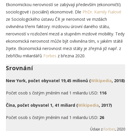
Ekonomickou nerovností se zabývají především (ekonomičtí)
sociologové i (sociální) ekonomové. Dle
PhDr. Kamily Fialové
ze Sociologického ústavu ČR je nerovnost ve mzdách
ovlivněna třemi faktory: mzdovou úrovní daného státu,
nerovností v rozložení mezd a stupněm mzdové mobility. Tedy
ekonomická nerovnost může být ovlivněna tím, v jakém státě
žijete. Ekonomická nerovnost mezi státy je zřejmá již např. z
žebříčku miliardářů
Forbes
z března 2020.
Srovnání
New York, počet obyvatel 19,45 milionů (
Wikipedia
, 2018)
Počet osob s čistým jměním nad 1 miliardu USD:
116
Čína, počet obyvatel 1, 41 miliard (
Wikipedia
, 2017)
Počet osob s čistým jměním nad 1 miliardu USD:
26
Údaje z
Forbes
, 2020