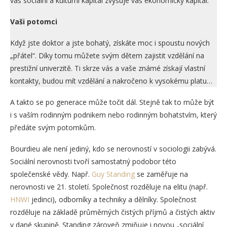
váš sociální a kulturní kapitál zvyšuje váš ekonomický kapitál.
Vaši potomci
Když jste doktor a jste bohatý, získáte moc i spoustu nových
„přátel“. Díky tomu můžete svým dětem zajistit vzdělání na
prestižní univerzitě. Ti skrze vás a vaše známé získají vlastní
kontakty, budou mít vzdělání a nakročeno k vysokému platu…
A takto se po generace může točit dál. Stejně tak to může být
i s vaším rodinným podnikem nebo rodinným bohatstvím, který
předáte svým potomkům.
Bourdieu ale není jediný, kdo se nerovností v sociologii zabývá.
Sociální nerovnosti tvoří samostatný podobor této
společenské vědy. Např.
Guy Standing
se zaměřuje na
nerovnosti ve 21. století. Společnost rozděluje na elitu (např.
HNWI
jedinci), odborníky a techniky a dělníky. Společnost
rozděluje na základě průměrných čistých příjmů a čistých aktiv
v dané skupině. Standing zároveň zmiňuje i novou „sociální