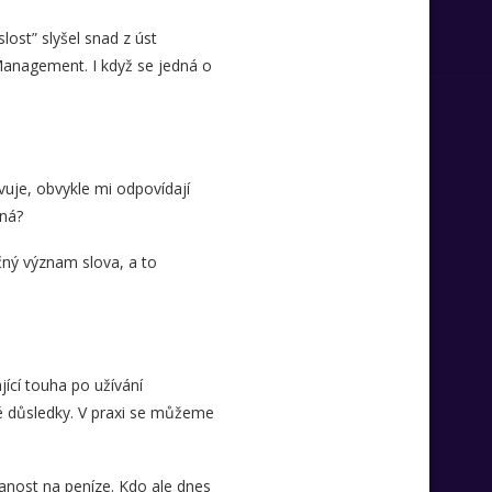
lost” slyšel snad z úst
Management. I když se jedná o
ivuje, obvykle mi odpovídají
ná?
čný význam slova, a to
ící touha po užívání
é důsledky. V praxi se můžeme
zanost na peníze. Kdo ale dnes