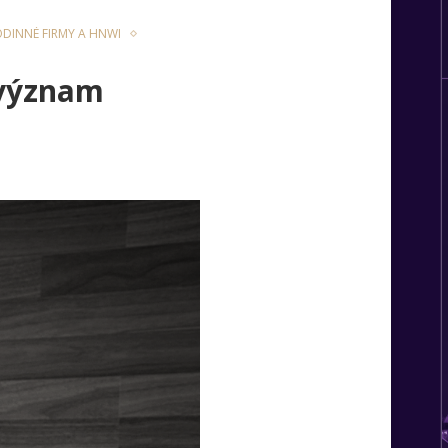
DINNÉ FIRMY A HNWI
ý význam