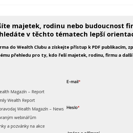
íte majetek, rodinu nebo budoucnost f
hledáte v těchto tématech lepší orienta
arma do Wealth Clubu a získejte přístup k PDF publikacím, 
ému přehledu pro ty, kdo řeší majetek, rodinu, firmu a další
E-mail
*
ealth Magazín – Report
mily Wealth Report
Heslo
*
zpravodaj Wealth Magazín – News
vybraným webinářům
nky a pozvánky na akce