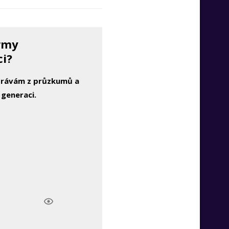
irmy
ci?
zprávám z průzkumů a
 generaci.