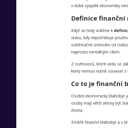
v době vyspělé ekonomiky není 
Definice finanční 
Když se tedy vrátíme k
definic
stavu, kdy nepotřebuje používa
soběstačně izolováni od civiliz
naprosto nereálným cílem.
Z rozhovorů, které vedu se záka
který nemusí nutně souviset s 
Co to je finanční 
Osobní ekonomický blahobyt je 
osoby mají větší sklony být šťa
života.
Změřit finanční blahobyt a s tí