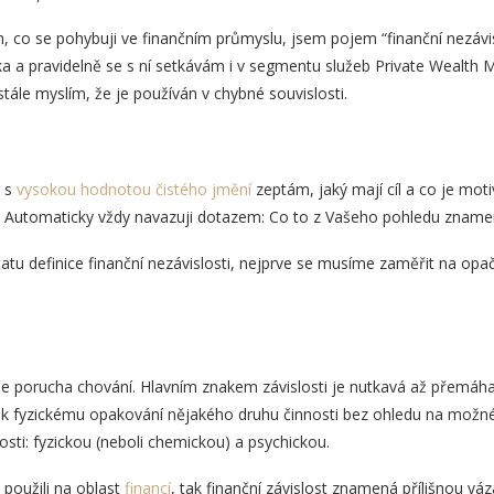
h, co se pohybuji ve finančním průmyslu, jsem pojem “finanční nezávis
 a pravidelně se s ní setkávám i v segmentu služeb Private Wealth 
tále myslím, že je používán v chybné souvislosti.
n s
vysokou hodnotou čistého jmění
zeptám, jaký mají cíl a co je mot
. Automaticky vždy navazuji dotazem: Co to z Vašeho pohledu zname
tu definice finanční nezávislosti, nejprve se musíme zaměřit na opa
 je porucha chování. Hlavním znakem závislosti je nutkavá až přemáhaj
n k fyzickému opakování nějakého druhu činnosti bez ohledu na možn
sti: fyzickou (neboli chemickou) a psychickou.
použili na oblast
financí
, tak finanční závislost znamená přílišnou vá