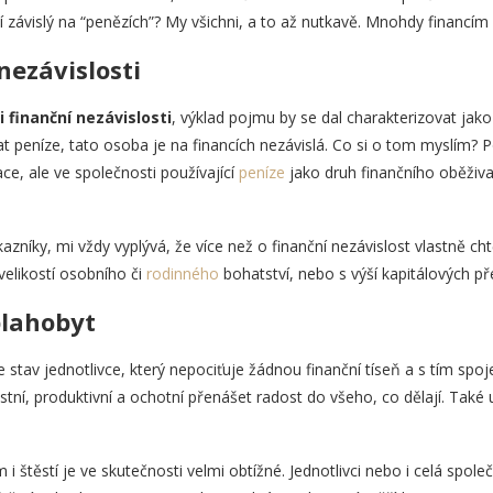
závislý na “penězích”? My všichni, a to až nutkavě. Mnohdy financím 
nezávislosti
i finanční nezávislosti
, výklad pojmu by se dal charakterizovat jak
t peníze, tato osoba je na financích nezávislá. Co si o tom myslím? P
ace, ale ve společnosti používající
peníze
jako druh finančního oběživa,
zníky, mi vždy vyplývá, že více než o finanční nezávislost vlastně chtě
velikostí osobního či
rodinného
bohatství, nebo s výší kapitálových př
blahobyt
stav jednotlivce, který nepociťuje žádnou finanční tíseň a s tím spoj
stní, produktivní a ochotní přenášet radost do všeho, co dělají. Také uv
m i štěstí je ve skutečnosti velmi obtížné. Jednotlivci nebo i celá spo