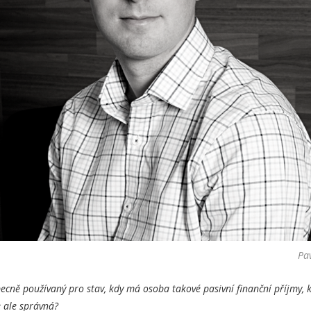
Pav
becně používaný pro stav, kdy má osoba takové pasivní finanční příjmy, k
e ale správná?