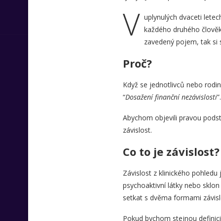
V
uplynulých dvaceti letec
každého druhého člověka
zavedený pojem, tak si s
Proč?
Když se jednotlivců nebo rodi
“
Dosažení finanční nezávislosti
”
Abychom objevili pravou podsta
závislost.
Co to je závislost?
Závislost z klinického pohledu
psychoaktivní látky nebo sklo
setkat s dvěma formami závislo
Pokud bychom stejnou definici 