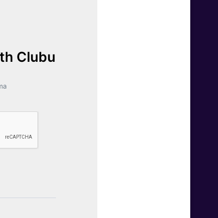
lth Clubu
ma