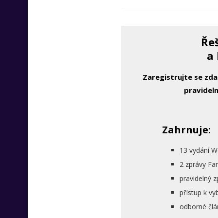
Řeš
a 
Zaregistrujte se zd
pravideln
Zahrnuje:
13 vydání W
2 zprávy Fa
pravidelný 
přístup k 
odborné člá