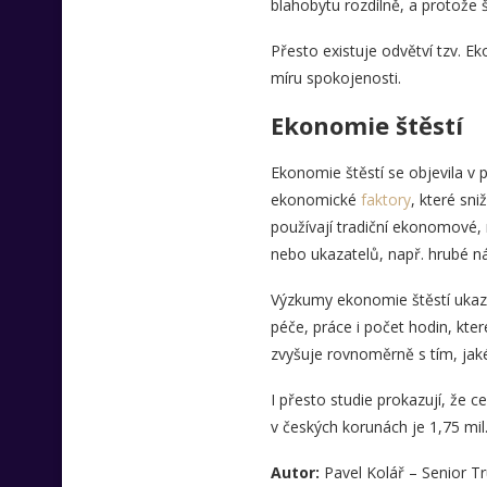
blahobytu rozdílně, a protože š
Přesto existuje odvětví tzv. E
míru spokojenosti.
Ekonomie štěstí
Ekonomie štěstí se objevila v 
ekonomické
faktory
, které sni
používají tradiční ekonomové, 
nebo ukazatelů, např. hrubé ná
Výzkumy ekonomie štěstí ukazují
péče, práce i počet hodin, kte
zvyšuje rovnoměrně s tím, jaké
I přesto studie prokazují, že 
v českých korunách je 1,75 mil
Autor:
Pavel Kolář – Senior Tr