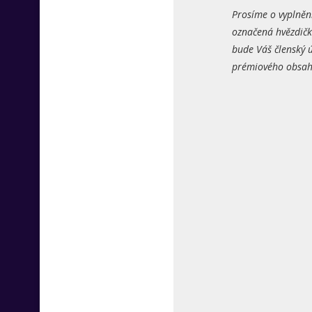
Prosíme o vyplněn
označená hvězdičk
bude Váš členský ú
prémiového obsahu