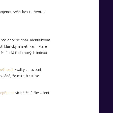
ojenou vyšší kvalitu života a
nto obor se snaží identifikovat
roti klasickým metrikám, které
těstí celá řada nových indexů
ečnosti
, kvality zdravotní
kládá, že míra štěstí se
epřinese
více štěstí. Ekvivalent