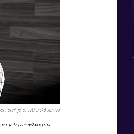
el Kolář, foto: Svěřenská správa
teré pokrývají veškeré jeho