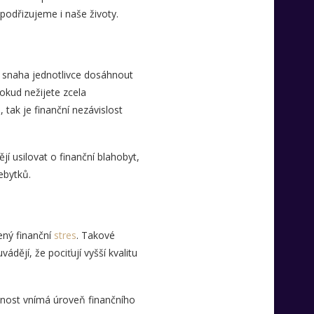
podřizujeme i naše životy.
o snaha jednotlivce dosáhnout
okud nežijete zcela
 tak je finanční nezávislost
jí usilovat o finanční blahobyt,
ebytků.
ený finanční
stres
. Takové
ádějí, že pociťují vyšší kvalitu
lečnost vnímá úroveň finančního