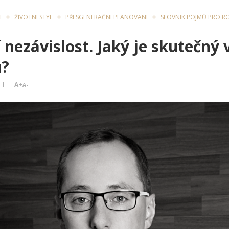
Í
ŽIVOTNÍ STYL
PŘESGENERAČNÍ PLÁNOVÁNÍ
SLOVNÍK POJMŮ PRO RO
í nezávislost. Jaký je skutečn
u?
A+
A-