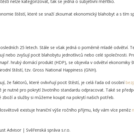
těstí nelze kategorizovat, tak se jedná o subjetivní měřítko.
konomie štěstí, které se snaží zkoumat ekonomický blahobyt a s tím sp
posledních 25 letech. Stále se však jedná o poměrně mladé odvětví. Te
žují nebo zvyšují pocit blahobytu jednotlivců nebo celé společnosti. P
např. hrubý domácí produkt (HDP), se objevila v odvětví ekonomiky š
rodní štěstí, tzv. Gross National Happiness (GNH).
, že faktorů, které ovlivňují pocit štěstí, je celá řada od osobní
bezp
ré je nutné pro pokrytí životního standardu odpracovat. Také se předpo
 zboží a služby si můžeme koupit na pokrytí našich potřeb.
celosvětově existuje hraniční výše ročního příjmu, kdy vám více peněz
n
.
ust Advisor | Svěřenská správa s.r.o.