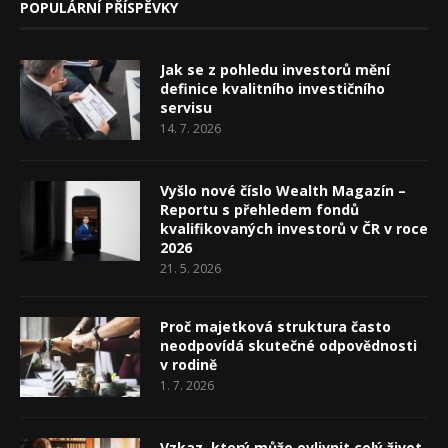
POPULÁRNÍ PŘÍSPĚVKY
Jak se z pohledu investorů mění
definice kvalitního investičního
servisu
14. 7. 2026
Vyšlo nové číslo Wealth Magazín –
Reportu s přehledem fondů
kvalifikovaných investorů v ČR v roce
2026
21. 5. 2026
Proč majetková struktura často
neodpovídá skutečné odpovědnosti
v rodině
1. 7. 2026
Vzkaz, který může ovlivnit celý život.