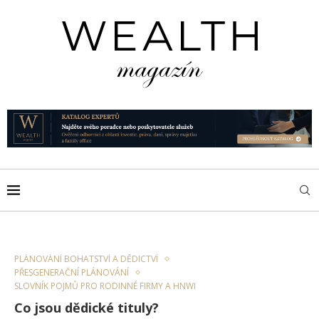
PLÁNOVÁNÍ BOHATSTVÍ A DĚDICTVÍ
PŘESGENERAČNÍ PLÁNOVÁNÍ
SLOVNÍK POJMŮ PRO RODINNÉ FIRMY A HNWI
Co jsou dědické tituly?