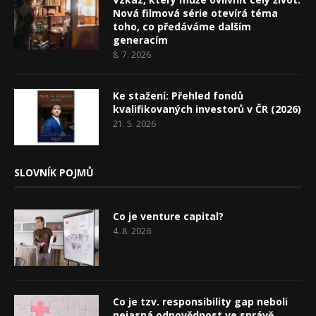
Nová filmová série otevírá téma
toho, co předáváme dalším
generacím
8. 7. 2026
Ke stažení: Přehled fondů
kvalifikovaných investorů v ČR (2026)
21. 5. 2026
SLOVNÍK POJMŮ
Co je venture capital?
4. 8. 2026
Co je tzv. responsibility gap neboli
nejasná odpovědnost ve správě