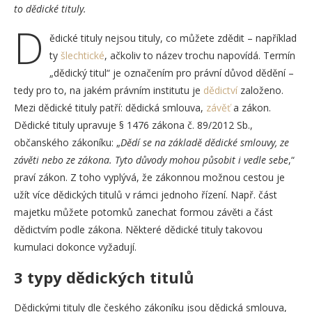
to dědické tituly.
D
ědické tituly nejsou tituly, co můžete zdědit – například
ty
šlechtické
, ačkoliv to název trochu napovídá. Termín
„dědický titul“ je označením pro právní důvod dědění –
tedy pro to, na jakém právním institutu je
dědictví
založeno.
Mezi dědické tituly patří: dědická smlouva,
závěť
a zákon.
Dědické tituly upravuje § 1476 zákona č. 89/2012 Sb.,
občanského zákoníku: „
Dědí se na základě dědické smlouvy, ze
závěti nebo ze zákona. Tyto důvody mohou působit i vedle sebe
,“
praví zákon. Z toho vyplývá, že zákonnou možnou cestou je
užít více dědických titulů v rámci jednoho řízení. Např. část
majetku můžete potomků zanechat formou závěti a část
dědictvím podle zákona. Některé dědické tituly takovou
kumulaci dokonce vyžadují.
3 typy dědických titulů
Dědickými tituly dle českého zákoníku jsou dědická smlouva,