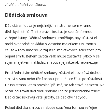
závěť a dědění ze zákona.
Dědická smlouva
Dědická smlouva je nejsilnějším instrumentem v rámci
dědických titulů. Tento právní institut je sepsán formou
veřejné listiny. Dědická smlouva umožňuje, aby zůstavitel
mohl svobodně nakládat s vlastním majetkem tzv. mortis
causa – tedy umožňuje zajištění majetkových záležitostí pro
případ smrti. Během života však může zůstavitel jakkoliv se
svým majetkem nakládat, smlouva jej nikterak neomezuje.
Prostřednictvím dědické smlouvy zůstavitel povolává druhou
smluví stranu nebo třetí osobu jako dědice části pozůstalosti.
Druhá strana, která povolání přijímá, se tak stává dědicem. Na
rozdíl od závěti dědickou smlouvu nelze jednostranně zrušit.
Dědici tak získávají větší jistoty, že dědictví nabydou.
Pokud dědická smlouva nebude uzavřena formou veřejné