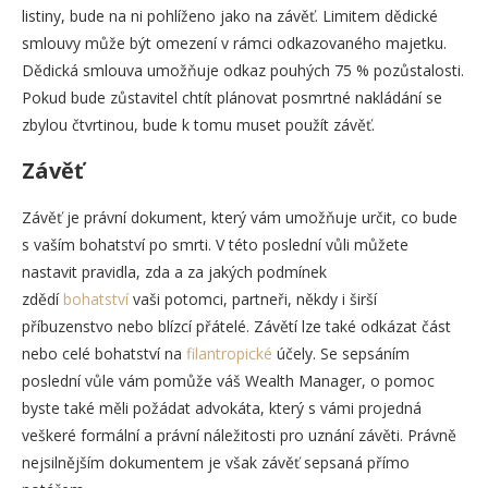
listiny, bude na ni pohlíženo jako na závěť. Limitem dědické
smlouvy může být omezení v rámci odkazovaného majetku.
Dědická smlouva umožňuje odkaz pouhých 75 % pozůstalosti.
Pokud bude zůstavitel chtít plánovat posmrtné nakládání se
zbylou čtvrtinou, bude k tomu muset použít závěť.
Závěť
Závěť je právní dokument, který vám umožňuje určit, co bude
s vaším bohatství po smrti. V této poslední vůli můžete
nastavit pravidla, zda a za jakých podmínek
zdědí
bohatství
vaši potomci, partneři, někdy i širší
příbuzenstvo nebo blízcí přátelé. Závětí lze také odkázat část
nebo celé bohatství na
filantropické
účely. Se sepsáním
poslední vůle vám pomůže váš Wealth Manager, o pomoc
byste také měli požádat advokáta, který s vámi projedná
veškeré formální a právní náležitosti pro uznání závěti. Právně
nejsilnějším dokumentem je však závěť sepsaná přímo