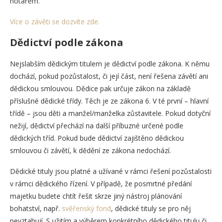
notářem.
Více o závěti se dozvíte zde.
Dědictví podle zákona
Nejslabším dědickým titulem je dědictví podle zákona. K němu
dochází, pokud pozůstalost, či její část, není řešena závětí ani
dědickou smlouvou. Dědice pak určuje zákon na základě
příslušné dědické třídy. Těch je ze zákona 6. V té první – hlavní
třídě – jsou děti a manžel/manželka zůstavitele. Pokud dotyční
nežijí, dědictví přechází na další příbuzné určené podle
dědických tříd. Pokud bude dědictví zajištěno dědickou
smlouvou či závětí, k dědění ze zákona nedochází.
Dědické tituly jsou platné a užívané v rámci řešení pozůstalosti
v rámci dědického řízení. V případě, že posmrtné předání
majetku budete chtít řešit skrze jiný nástroj plánování
bohatství, např.
svěřenský fond
, dědické tituly se pro něj
nevztahují. S užitím a výběrem konkrétního dědického titulu či