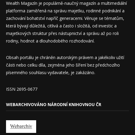
Wealth Magazín je populárně-naučný magazín a multimediální
platforma zaměřená na správu majetku, rodinné podnikání a
zachování bohatství napříč generacemi. Věnuje se tématům,
která bývají důležitá, citlivá a často i složitá, od investic a
majetkových struktur přes nástupnictví a správu až po roli
rodiny, hodnot a dlouhodobého rozhodování.
Obsah portálu je chráněn autorským právem a jakékoliv užití
části nebo celku díla, zejména jeho šíření bez předchozího
písemného souhlasu vydavatele, je zakázáno.
ISSN 2695-0677
WEBARCHIVOVÁNO NÁRODNÍ KNIHOVNOU ČR