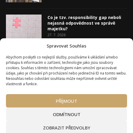
Co je tzv. responsibility gap neboli
nejasná odpovědnost ve správě
majetku?
27. 7. 2026
Spravovat Souhlas
Co je rozhodovací analýza
Abychom poskytli co nejlepší služby, používáme k ukládání a/nebo
20. 7. 2026
přístupu k informacím o zařízení, technologie jako jsou soubory
cookies. Souhlas s těmito technologiemi nám umožní zpracovávat
údaje, jako je chování při procházení nebo jedinečná ID na tomto webu.
Nesouhlas nebo odvolání souhlasu může nepříznivě ovlivnit určité
vlastnosti a funkce.
Úvod
O Wealth Magazínu
PŘÍJMOUT
Můj účet
Slovník pojmů
Kontakty
Máte zájem o spolupráci?
ODMÍTNOUT
Pravidla používání webu wmag.cz
Všeobecné obchodní podmínky
ZOBRAZIT PŘEDVOLBY
Ke stažení (partneři a autoři)