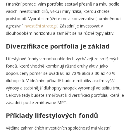
Finanční poradci vám portfolio sestaví přesně na míru podle
vašich investičních cílů, věku i míry rizika, kterou chcete
podstoupit. Vybrat si můžete mezi konzervativní, umírněnou i
agresivní
investiční strategií
. Zásadní je investovat v
dlouhodobém horizontu a zaměřit se na různé typy aktiv.
Diverzifikace portfolia je základ
Lifestylové fondy v mnoha ohledech vycházejí ze smíšených
fondů, které vhodně kombinují různé druhy aktiv. Jako
doporučený poměr se uvádí 60 až 70 % akcií a 30 až 40 %
dluhopisů. V ideálním případě budete mít díky akciím vyšší
výnosy a stabilnější dluhopisy naopak vyrovnají volatilitu trhu.
Celkově tedy budete směřovat k diverzifikaci portfolia, která je
zásadní i podle zmiňované MPT.
Příklady lifestylových fondů
Většina zahraničních investičních společností má vlastní