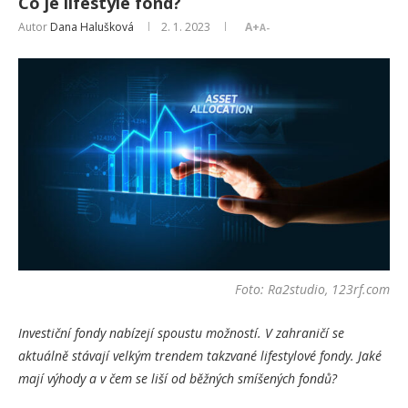
Co je lifestyle fond?
Autor
Dana Halušková
2. 1. 2023
A+
A-
Foto: Ra2studio, 123rf.com
Investiční fondy nabízejí spoustu možností. V zahraničí se
aktuálně stávají velkým trendem takzvané lifestylové fondy. Jaké
mají výhody a v čem se liší od běžných smíšených fondů?