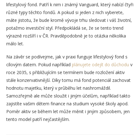
lifestylový fond. Patří k nim i známý Vanguard, který nabízí čtyři
různé typy těchto fondů. A pokud si jeden z nich vyberete,
máte jistotu, že bude kromě vývoje trhu sledovat i váš životní,
potažmo investiční styl. Předpokládá se, že se tento trend
výrazně rozšíří i v ČR. Pravděpodobně je to otázka několika
málo let.
Na závěr se podívejme, jak v praxi funguje lifestylový fond s
cílovým datem. Pokud například
plánujete odejít do důchodu
v
roce 2035, s přibližujícím se termínem bude rozložení aktiv
stále konzervativnější. Díky tomu má fond potenciál zachovat
hodnotu majetku, který v průběhu let nashromáždil.
Samozřejmě ale může sloužit i jiným účelům, například takto
zajistíte vašim dětem finance na studium vysoké školy apod.
Poměr aktiv se během let může měnit i jiným způsobem, jen
tento model patří nejčastějším.