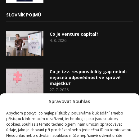
SLOVNÍK POJMŮ
Co je venture capital?
4. 8. 2026
Co je tzv. responsibility gap neboli
nejasná odpovědnost ve správě
majetku?
27. 7. 2026
Spravovat Souhlas
Co je rozhodovací analýza
Abychom poskytli co nejlepší služby, používáme k ukládání a/nebo
20. 7. 2026
přístupu k informacím o zařízení, technologie jako jsou soubory
cookies. Souhlas s těmito technologiemi nám umožní zpracovávat
údaje, jako je chování při procházení nebo jedinečná ID na tomto webu.
Nesouhlas nebo odvolání souhlasu může nepříznivě ovlivnit určité