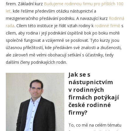
firem. Základní kurz
Budujeme rodinnou firmu pro příštích 100
let,
kde řešíme především otázku nástupnictví a
mezigeneračního předávání podniku. A navazující kurz
Rodinná
rada
. Cílem této instituce je řídit vztah rodiny k
rodinné firmě
s
cílem, aby rodina i její podnikání úspěšně bok po boku mohli
společně fungovat a vzájemně se posilovat. Tyto kurzy jsou
úžasnou příležitostí, kde předávám své znalosti a zkušenosti,
ale zároveň mě velmi obohacují setkání s účastníky, tedy
dalšími členy podnikajících rodin.
Jak se s
nástupnictvím
v rodinných
firmách potýkají
české rodinné
firmy?
To, co mě na celém tématu