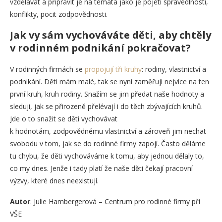
vzdělávat a připravit je na témata jako je pojetí spravedlnosti,
konflikty, pocit zodpovědnosti.
Jak vy sám vychováváte děti, aby chtěly
v rodinném podnikání pokračovat?
V rodinných firmách se
propojují tři kruhy
: rodiny, vlastnictví a
podnikání. Děti mám malé, tak se nyní zaměřuji nejvíce na ten
první kruh, kruh rodiny. Snažím se jim předat naše hodnoty a
sleduji, jak se přirozeně přelévají i do těch zbývajících kruhů.
Jde o to snažit se děti vychovávat
k hodnotám, zodpovědnému vlastnictví a zároveň jim nechat
svobodu v tom, jak se do rodinné firmy zapojí. Často děláme
tu chybu, že děti vychováváme k tomu, aby jednou dělaly to,
co my dnes. Jenže i tady platí že naše děti čekají pracovní
výzvy, které dnes neexistují.
Autor
: Julie Hambergerová – Centrum pro rodinné firmy při
VŠE