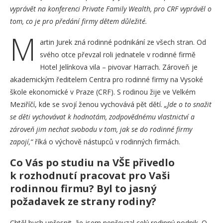
vyprávět na konferenci Private Family Wealth, pro CRF vyprávěl o
tom, co je pro předání firmy dětem důležité.
M
artin Jurek zná rodinné podnikání ze všech stran. Od
svého otce převzal roli jednatele v rodinné firmě
Hotel Jelínkova vila – pivovar Harrach. Zároveň je
akademickým ředitelem Centra pro rodinné firmy na Vysoké
škole ekonomické v Praze (CRF). S rodinou žije ve Velkém
Meziříčí, kde se svojí ženou vychovává pět dětí.
„Jde o to snažit
se děti vychovávat k hodnotám, zodpovědnému vlastnictví a
zároveň jim nechat svobodu v tom, jak se do rodinné firmy
zapojí,“
říká o výchově nástupců v rodinných firmách.
Co Vás po studiu na VŠE přivedlo
k rozhodnutí pracovat pro Vaši
rodinnou firmu? Byl to jasný
požadavek ze strany rodiny?
Chtěl bych upřesnit, že jsem nepřevzal celý rodinný podnik. O