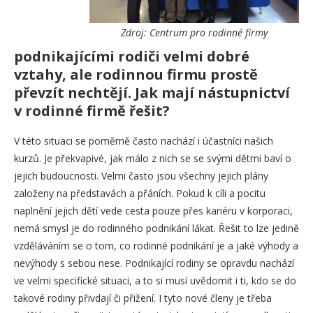
Zdroj: Centrum pro rodinné firmy
podnikajícími rodiči velmi dobré
vztahy, ale rodinnou firmu prostě
převzít nechtějí. Jak mají nástupnictví
v rodinné firmě řešit?
V této situaci se poměrně často nachází i účastníci našich
kurzů. Je překvapivé, jak málo z nich se se svými dětmi baví o
jejich budoucnosti. Velmi často jsou všechny jejich plány
založeny na představách a přáních. Pokud k cíli a pocitu
naplnění jejich dětí vede cesta pouze přes kariéru v korporaci,
nemá smysl je do rodinného podnikání lákat. Řešit to lze jedině
vzděláváním se o tom, co rodinné podnikání je a jaké výhody a
nevýhody s sebou nese. Podnikající rodiny se opravdu nachází
ve velmi specifické situaci, a to si musí uvědomit i ti, kdo se do
takové rodiny přivdají či přižení. I tyto nové členy je třeba