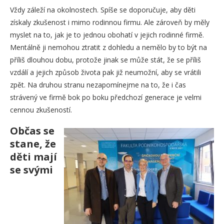
Vždy záleží na okolnostech. Spíše se doporučuje, aby děti
získaly zkušenost i mimo rodinnou firmu. Ale zároveň by měly
myslet na to, jak je to jednou obohatí v jejich rodinné firmě.
Mentálně ji nemohou ztratit z dohledu a nemělo by to být na
příliš dlouhou dobu, protože jinak se může stát, že se příliš
vzdálí a jejich způsob života pak již neumožní, aby se vrátili
zpět. Na druhou stranu nezapomínejme na to, že i čas
strávený ve firmě bok po boku předchozí generace je velmi
cennou zkušeností.
Občas se
stane, že
děti mají
se svými