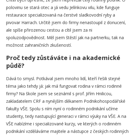
polovinu se stará otec a já vedu Jelínkovu vilu, kde funguje
restaurace specializovaná na čerstvé sladkovodní ryby a
pivovar Harrach. Určitě jsem do firmy nenastoupil z donucení,
ale spíše přirozenou cestou a cítil jsem za ni
spoluzodpovědnost. Měl jsem štěstí jak na partnerku, tak na
možnost zahraničních zkušeností.
Proč tedy zůstáváte i na akademické
půdě?
Dává to smysl. Potkával jsem mnoho lidí, kteří řešili stejné
téma jako tehdy já: jak má fungovat rodina v rámci rodinné
firmy? Na škole jsem se seznámil s prof. Jiřím Hnilicou,
zakladatelem CRF a nynějším děkanem Podnikohospodářské
fakulty VŠE. Spolu s ním nyní o rodinném podnikání učíme
studenty, tedy nastupující generaci v rámci výuky na VŠE. A na
VŠE nabízíme i specializované kurzy, ve kterých o rodinném
podnikání vzděláváme majitele a nástupce z českých rodinných