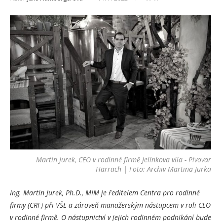
Martin Jurek, CEO v rodinné firmě Jelínkova vila - Pivovar
Harrach | Foto: Archiv Martina Jurka
Ing. Martin Jurek, Ph.D., MIM je ředitelem Centra pro rodinné
firmy (CRF) při VŠE a zároveň manažerským nástupcem v roli CEO
v rodinné firmě. O nástupnictví v jejich rodinném podnikání bude