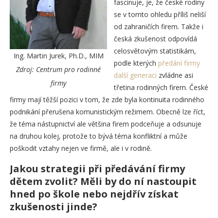
fascinuje, je, že české rodiny
se v tomto ohledu příliš neliší
od zahraničích firem. Takže i
česká zkušenost odpovídá
celosvětovým statistikám,
Ing. Martin Jurek, Ph.D., MIM
podle kterých
předání firmy
Zdroj: Centrum pro rodinné
další generaci
zvládne asi
firmy
třetina rodinných firem. České
firmy mají těžší pozici v tom, že zde byla kontinuita rodinného
podnikání přerušena komunistickým režimem. Obecně lze říct,
že téma nástupnictví ale většina firem podceňuje a odsunuje
na druhou kolej, protože to bývá téma konfliktní a může
poškodit vztahy nejen ve firmě, ale i v rodině.
Jakou strategii při předávání firmy
dětem zvolit? Měli by do ní nastoupit
hned po škole nebo nejdřív získat
zkušenosti jinde?