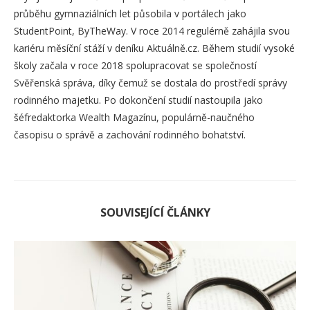
průběhu gymnaziálních let působila v portálech jako
StudentPoint, ByTheWay. V roce 2014 regulérně zahájila svou
kariéru měsíční stáží v deníku Aktuálně.cz. Během studií vysoké
školy začala v roce 2018 spolupracovat se společností
Svěřenská správa, díky čemuž se dostala do prostředí správy
rodinného majetku. Po dokončení studií nastoupila jako
šéfredaktorka Wealth Magazínu, populárně-naučného
časopisu o správě a zachování rodinného bohatství.
SOUVISEJÍCÍ ČLÁNKY