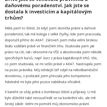
daňovému poradenství. Jak jste se
dostala k investicím a kapitálovým
trhům?
Měla jsem to štěstí, že když jsem skončila právní a daňové
poradenství, tak mě kolega z velké čtyřky, kde jsem pracovala,
doporučil přímo do AKAT. Zároveň jsem měla velmi širokou
škálu vzdělání právě ve finančním trhu. Studovala jsem jak
právo na UK, tak i ekonomii na VŠE a absolvovala jsem několik
specifických kurzů, např. kurz z práva kapitálových trhů. Vše,
co jsem studovala, se mi sešlo právě v AKAT. Nastoupila jsem
na pozici právníka. Můj tehdejší šéf odjel na několikaměsíční
dovolenou, v podstatě jsem převzala jeho kompetence.
Následně mi byla jeho pozice nabídnuta oficiálně.
V kariéře se vždy jedná o kombinaci štěstí a přípravy. U mě
bylo důležité také nesoustředit se na konkrétní věc, ale mít
široký záběr. Velmi mi pomohl můj ekonomicko-právní