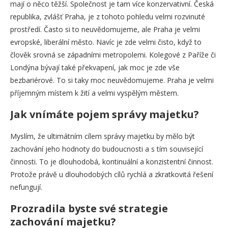
mají o něco těžší. Společnost je tam více konzervativní. Česká
republika, zvlášť Praha, je z tohoto pohledu velmi rozvinuté
prostředí. Často si to neuvědomujeme, ale Praha je velmi
evropské, liberální město. Navíc je zde velmi čisto, když to
člověk srovná se západními metropolemi. Kolegové z Paříže či
Londýna bývají také překvapení, jak moc je zde vše
bezbariérové. To si taky moc neuvědomujeme. Praha je velmi
příjemným místem k žití a velmi vyspělým městem.
Jak vnímáte pojem správy majetku?
Myslím, že ultimátním cílem správy majetku by mělo být
zachování jeho hodnoty do budoucnosti a s tím související
činnosti. To je dlouhodobá, kontinuální a konzistentní činnost.
Protože právě u dlouhodobých cílů rychlá a zkratkovitá řešení
nefungují.
Prozradila byste své strategie
zachování majetku?