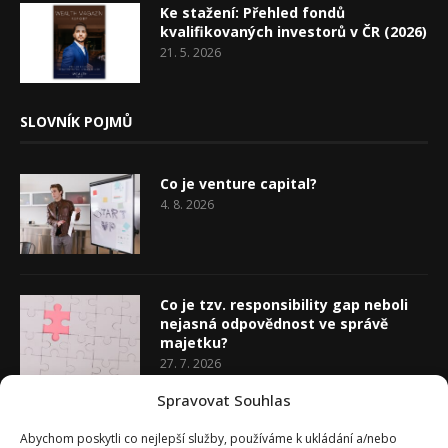
Ke stažení: Přehled fondů
kvalifikovaných investorů v ČR (2026)
21. 5. 2026
SLOVNÍK POJMŮ
Co je venture capital?
4. 8. 2026
Co je tzv. responsibility gap neboli
nejasná odpovědnost ve správě
majetku?
27. 7. 2026
Spravovat Souhlas
Co je rozhodovací analýza
Abychom poskytli co nejlepší služby, používáme k ukládání a/nebo
20. 7. 2026