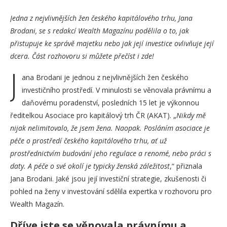
Jedna z nejvlivnějších žen českého kapitálového trhu, Jana
Brodani, se s redakcí Wealth Magazínu podělila o to, jak
přistupuje ke správě majetku nebo jak její investice ovlivňuje její
dcera. Část rozhovoru si můžete přečíst i zde!
J
ana Brodani je jednou z nejvlivnějších žen českého
investičního prostředí. V minulosti se věnovala právnímu a
daňovému poradenství, posledních 15 let je výkonnou
ředitelkou Asociace pro kapitálový trh ČR (AKAT). „
Nikdy mě
nijak nelimitovalo, že jsem žena. Naopak. Posláním asociace je
péče o prostředí českého kapitálového trhu, ať už
prostřednictvím budování jeho regulace a renomé, nebo práci
s
daty. A péče o své okolí je typicky ženská záležitost
,“ přiznala
Jana Brodani. Jaké jsou její investiční strategie, zkušenosti či
pohled na ženy v investování sdělila expertka v rozhovoru pro
Wealth Magazín.
Dříve jste se věnovala právnímu a