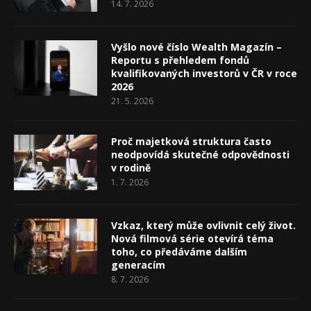
14. 7. 2026
Vyšlo nové číslo Wealth Magazín –
Reportu s přehledem fondů
kvalifikovaných investorů v ČR v roce
2026
21. 5. 2026
Proč majetková struktura často
neodpovídá skutečné odpovědnosti
v rodině
1. 7. 2026
Vzkaz, který může ovlivnit celý život.
Nová filmová série otevírá téma
toho, co předáváme dalším
generacím
8. 7. 2026