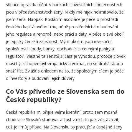
situace opravdu mění. V bankách i investičních společnostech
jsou v představenstvech ženy. Nikdy mě nijak nelimitovalo, že
jsem žena. Naopak. Posláním asociace je péče o prostředí
českého kapitálového trhu, ať už prostřednictvím budování
jeho regulace a renomé, nebo práci s daty. A péče o své okolí
je typicky ženská záležitost. Mým okolím jsou investiční
společnosti, fondy, banky, obchodníci s cennými papíry a
regulátoři. Vlastně ta ženštější část je výhodou, protože člověk
musí být schopen být empatický a vnímat, co se druhá strana
snaží říct. Zvlášť s ohledem na to, že společným cílem je péče
o investory a budování jejich důvěry.
C
o Vás přivedlo ze Slovenska sem do
České republiky?
Česká republika mi přijde velmi liberální, proto sem možná
chodí více Slováků studovat a část z nich tu pak zůstává žít,
což je i můj případ. Na Slovensku to pracující a úspěšné ženy