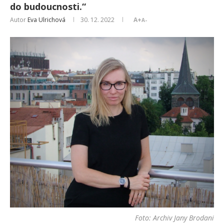
do budoucnosti.“
Autor
Eva Ulrichová
30. 12. 2022
A+
A-
Foto: Archiv Jany Brodani