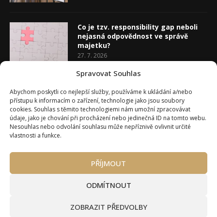
Co je tzv. responsibility gap neboli
nejasná odpovědnost ve správě
majetku?
27. 7. 2026
Spravovat Souhlas
Co je rozhodovací analýza
Abychom poskytli co nejlepší služby, používáme k ukládání a/nebo
20. 7. 2026
přístupu k informacím o zařízení, technologie jako jsou soubory
cookies. Souhlas s těmito technologiemi nám umožní zpracovávat
údaje, jako je chování při procházení nebo jedinečná ID na tomto webu.
Nesouhlas nebo odvolání souhlasu může nepříznivě ovlivnit určité
vlastnosti a funkce.
PŘÍJMOUT
Úvod
O Wealth Magazínu
Můj účet
Slovník pojmů
Kontakty
Máte zájem o spolupráci?
ODMÍTNOUT
Pravidla používání webu wmag.cz
Všeobecné obchodní podmínky
ZOBRAZIT PŘEDVOLBY
Ke stažení (partneři a autoři)