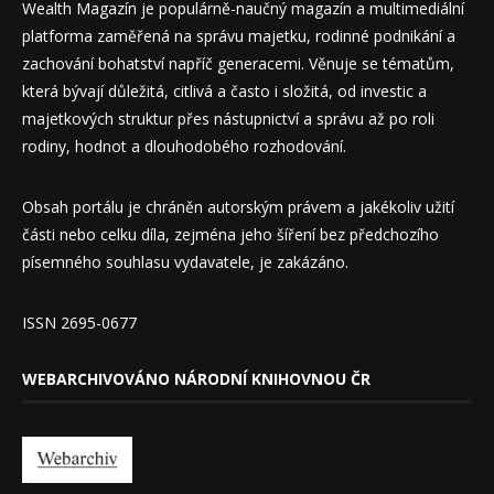
Wealth Magazín je populárně-naučný magazín a multimediální
platforma zaměřená na správu majetku, rodinné podnikání a
zachování bohatství napříč generacemi. Věnuje se tématům,
která bývají důležitá, citlivá a často i složitá, od investic a
majetkových struktur přes nástupnictví a správu až po roli
rodiny, hodnot a dlouhodobého rozhodování.
Obsah portálu je chráněn autorským právem a jakékoliv užití
části nebo celku díla, zejména jeho šíření bez předchozího
písemného souhlasu vydavatele, je zakázáno.
ISSN 2695-0677
WEBARCHIVOVÁNO NÁRODNÍ KNIHOVNOU ČR