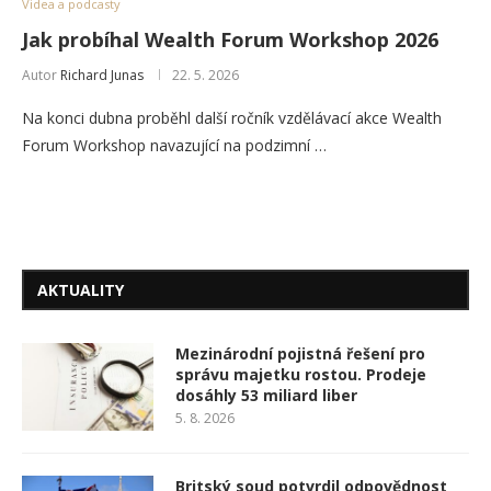
Videa a podcasty
Jak probíhal Wealth Forum Workshop 2026
Autor
Richard Junas
22. 5. 2026
Na konci dubna proběhl další ročník vzdělávací akce Wealth
Forum Workshop navazující na podzimní …
AKTUALITY
Mezinárodní pojistná řešení pro
správu majetku rostou. Prodeje
dosáhly 53 miliard liber
5. 8. 2026
Britský soud potvrdil odpovědnost