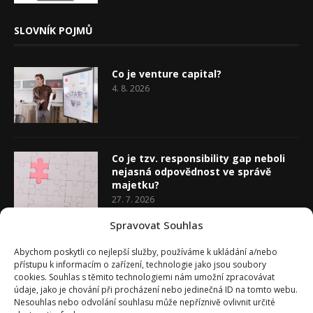
SLOVNÍK POJMŮ
Co je venture capital?
4. 8. 2026
Co je tzv. responsibility gap neboli
nejasná odpovědnost ve správě
majetku?
27. 7. 2026
Spravovat Souhlas
Co je rozhodovací analýza
Abychom poskytli co nejlepší služby, používáme k ukládání a/nebo
20. 7. 2026
přístupu k informacím o zařízení, technologie jako jsou soubory
cookies. Souhlas s těmito technologiemi nám umožní zpracovávat
údaje, jako je chování při procházení nebo jedinečná ID na tomto webu.
Nesouhlas nebo odvolání souhlasu může nepříznivě ovlivnit určité