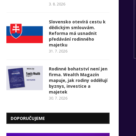
3. 8. 2026
Slovensko otevírá cestu k
dědickým smlouvám.
Reforma má usnadnit
předávání rodinného
majetku
31. 7. 2026
Rodinné bohatství není jen
firma. Wealth Magazín
mapuje, jak rodiny oddělují
byznys, investice a
majetek
30. 7. 2026
DOPORUČUJEME