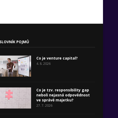
SLOVNÍK POJMŮ
Co je venture capital?
4. 8. 2026
Co je tzv. responsibility gap
neboli nejasná odpovědnost
ve správě majetku?
27. 7. 2026