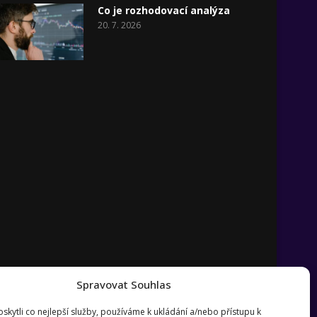
Co je rozhodovací analýza
20. 7. 2026
Spravovat Souhlas
kytli co nejlepší služby, používáme k ukládání a/nebo přístupu k