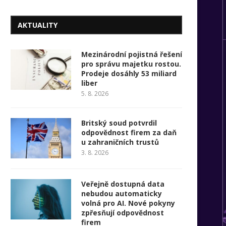
AKTUALITY
Mezinárodní pojistná řešení
pro správu majetku rostou.
Prodeje dosáhly 53 miliard
liber
5. 8. 2026
Britský soud potvrdil
odpovědnost firem za daň
u zahraničních trustů
3. 8. 2026
Veřejně dostupná data
nebudou automaticky
volná pro AI. Nové pokyny
zpřesňují odpovědnost
firem