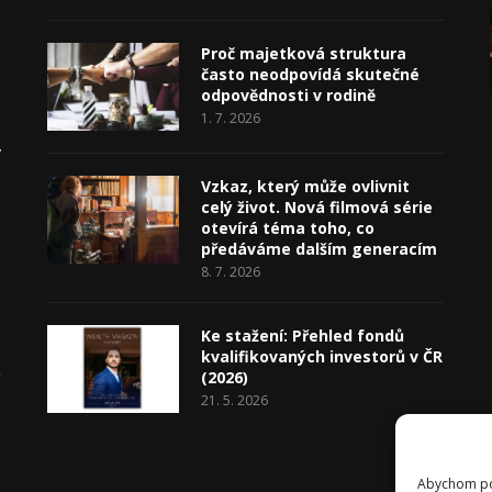
Proč majetková struktura
často neodpovídá skutečné
odpovědnosti v rodině
1. 7. 2026
v
Vzkaz, který může ovlivnit
celý život. Nová filmová série
otevírá téma toho, co
předáváme dalším generacím
8. 7. 2026
Ke stažení: Přehled fondů
kvalifikovaných investorů v ČR
(2026)
21. 5. 2026
Abychom pos