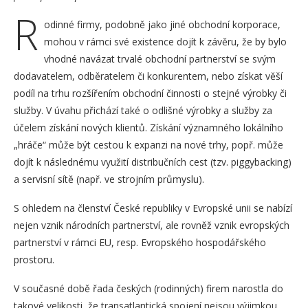
R
odinné firmy, podobně jako jiné obchodní korporace,
mohou v rámci své existence dojít k závěru, že by bylo
vhodné navázat trvalé obchodní partnerství se svým
dodavatelem, odběratelem či konkurentem, nebo získat věší
podíl na trhu rozšířením obchodní činnosti o stejné výrobky či
služby. V úvahu přichází také o odlišné výrobky a služby za
účelem získání nových klientů. Získání významného lokálního
„hráče“ může být cestou k expanzi na nové trhy, popř. může
dojít k následnému využití distribučních cest (tzv. piggybacking)
a servisní sítě (např. ve strojním průmyslu).
S ohledem na členství České republiky v Evropské unii se nabízí
nejen vznik národních partnerství, ale rovněž vznik evropských
partnerství v rámci EU, resp. Evropského hospodářského
prostoru.
V současné době řada českých (rodinných) firem narostla do
takové velikosti, že transatlantická spojení nejsou výjimkou.