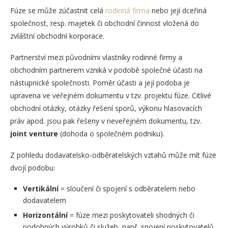
Fúze se může zúčastnit celá
rodinná firma
nebo její dceřiná
společnost, resp. majetek či obchodní činnost vložená do
zvláštní obchodní korporace.
Partnerství mezi původními vlastníky rodinné firmy a
obchodním partnerem vzniká v podobě společné účasti na
nástupnické společnosti. Poměr účasti a její podoba je
upravena ve veřejném dokumentu v tzv. projektu fúze. Citlivé
obchodní otázky, otázky řešení sporů, výkonu hlasovacích
práv apod. jsou pak řešeny v neveřejném dokumentu, tzv.
joint venture
(dohoda o společném podniku).
Z pohledu dodavatelsko-odběratelských vztahů může mít fúze
dvojí podobu:
Vertikální
= sloučení či spojení s odběratelem nebo
dodavatelem
Horizontální
= fúze mezi poskytovateli shodných či
podobných výrobků či služeb, např. spojení poskytovatelů