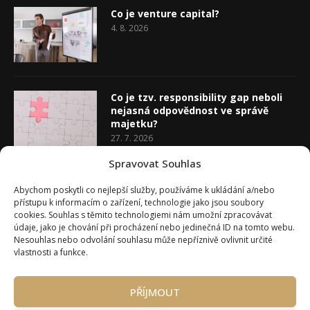
Co je venture capital?
4. 8. 2026
Co je tzv. responsibility gap neboli
nejasná odpovědnost ve správě
majetku?
27. 7. 2026
Spravovat Souhlas
Co je rozhodovací analýza
Abychom poskytli co nejlepší služby, používáme k ukládání a/nebo
20. 7. 2026
přístupu k informacím o zařízení, technologie jako jsou soubory
cookies. Souhlas s těmito technologiemi nám umožní zpracovávat
údaje, jako je chování při procházení nebo jedinečná ID na tomto webu.
Nesouhlas nebo odvolání souhlasu může nepříznivě ovlivnit určité
vlastnosti a funkce.
PŘÍJMOUT
Úvod
O Wealth Magazínu
Můj účet
Slovník pojmů
Kontakty
Máte zájem o spolupráci?