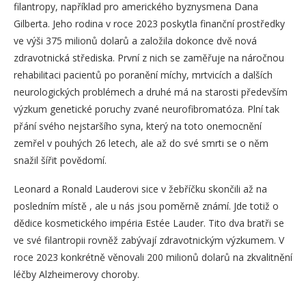
filantropy, například pro amerického byznysmena Dana
Gilberta. Jeho rodina v roce 2023 poskytla finanční prostředky
ve výši 375 milionů dolarů a založila dokonce dvě nová
zdravotnická střediska. První z nich se zaměřuje na náročnou
rehabilitaci pacientů po poranění míchy, mrtvicích a dalších
neurologických problémech a druhé má na starosti především
výzkum genetické poruchy zvané neurofibromatóza. Plní tak
přání svého nejstaršího syna, který na toto onemocnění
zemřel v pouhých 26 letech, ale až do své smrti se o něm
snažil šířit povědomí.
Leonard a Ronald Lauderovi sice v žebříčku skončili až na
posledním místě , ale u nás jsou poměrně známí. Jde totiž o
dědice kosmetického impéria Estée Lauder. Tito dva bratři se
ve své filantropii rovněž zabývají zdravotnickým výzkumem. V
roce 2023 konkrétně věnovali 200 milionů dolarů na zkvalitnění
léčby Alzheimerovy choroby.