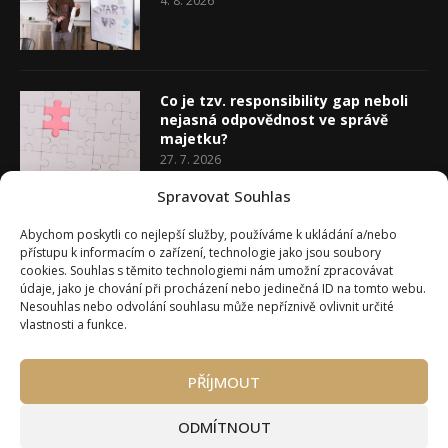
4. 8. 2026
Co je tzv. responsibility gap neboli
nejasná odpovědnost ve správě
majetku?
27. 7. 2026
Spravovat Souhlas
Co je rozhodovací analýza
Abychom poskytli co nejlepší služby, používáme k ukládání a/nebo
20. 7. 2026
přístupu k informacím o zařízení, technologie jako jsou soubory
cookies. Souhlas s těmito technologiemi nám umožní zpracovávat
údaje, jako je chování při procházení nebo jedinečná ID na tomto webu.
Nesouhlas nebo odvolání souhlasu může nepříznivě ovlivnit určité
vlastnosti a funkce.
PŘÍJMOUT
Úvod
O Wealth Magazínu
Můj účet
Slovník pojmů
Kontakty
Máte zájem o spolupráci?
ODMÍTNOUT
Pravidla používání webu wmag.cz