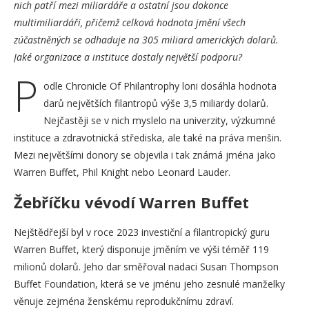
nich patří mezi miliardáře a ostatní jsou dokonce
multimiliardáři, přičemž celková hodnota jmění všech
zúčastněných se odhaduje na 305 miliard amerických dolarů.
Jaké organizace a instituce dostaly největší podporu?
P
odle Chronicle Of Philantrophy loni dosáhla hodnota
darů největších filantropů výše 3,5 miliardy dolarů.
Nejčastěji se v nich myslelo na univerzity, výzkumné
instituce a zdravotnická střediska, ale také na práva menšin.
Mezi největšími donory se objevila i tak známá jména jako
Warren Buffet, Phil Knight nebo Leonard Lauder.
Žebříčku vévodí Warren Buffet
Nejštědřejší byl v roce 2023 investiční a filantropický guru
Warren Buffet, který disponuje jměním ve výši téměř 119
milionů dolarů. Jeho dar směřoval nadaci Susan Thompson
Buffet Foundation, která se ve jménu jeho zesnulé manželky
věnuje zejména ženskému reprodukčnímu zdraví.