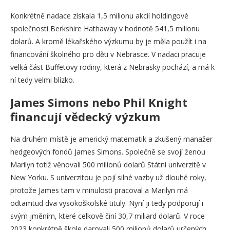
Konkrétně nadace získala 1,5 milionu akcií holdingové
společnosti Berkshire Hathaway v hodnotě 541,5 milionu
dolarů. A kromě lékařského výzkumu by je měla použít i na
financování školného pro děti v Nebrasce. V nadaci pracuje
velká část Buffetovy rodiny, která z Nebrasky pochází, a má k
ní tedy velmi blízko.
James Simons nebo Phil Knight
financují vědecký výzkum
Na druhém místě je americký matematik a zkušený manažer
hedgeových fondů James Simons. Společně se svojí ženou
Marilyn totiž věnovali 500 milionů dolarů Státní univerzitě v
New Yorku. S univerzitou je pojí silné vazby už dlouhé roky,
protože James tam v minulosti pracoval a Marilyn má
odtamtud dva vysokoškolské tituly. Nyní ji tedy podporují i
svým jměním, které celkově činí 30,7 miliard dolarů. V roce
2023 konkrétně škole darovali 500 milionů dolarů určených