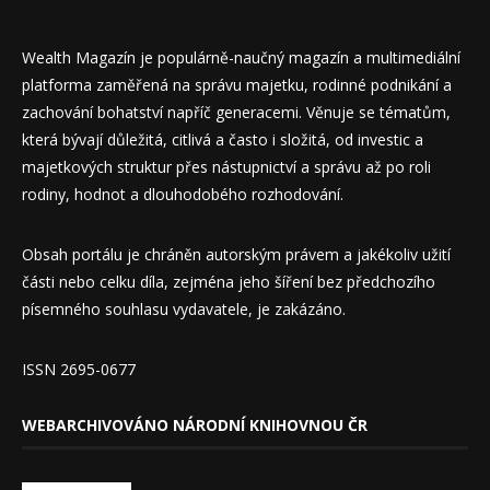
Wealth Magazín je populárně-naučný magazín a multimediální
platforma zaměřená na správu majetku, rodinné podnikání a
zachování bohatství napříč generacemi. Věnuje se tématům,
která bývají důležitá, citlivá a často i složitá, od investic a
majetkových struktur přes nástupnictví a správu až po roli
rodiny, hodnot a dlouhodobého rozhodování.
Obsah portálu je chráněn autorským právem a jakékoliv užití
části nebo celku díla, zejména jeho šíření bez předchozího
písemného souhlasu vydavatele, je zakázáno.
ISSN 2695-0677
WEBARCHIVOVÁNO NÁRODNÍ KNIHOVNOU ČR