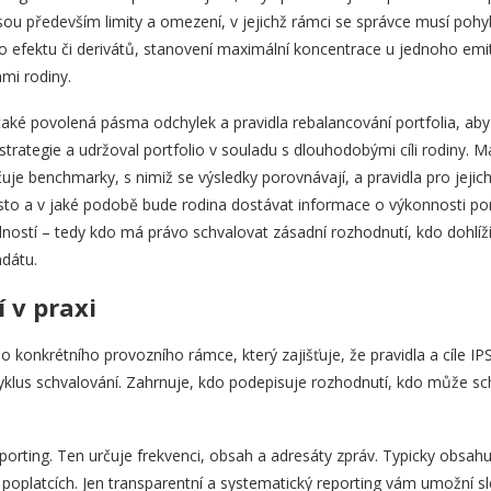
ou především limity a omezení, v jejichž rámci se správce musí pohy
ho efektu či derivátů, stanovení maximální koncentrace u jednoho emi
mi rodiny.
také povolená pásma odchylek a pravidla rebalancování portfolia, ab
rategie a udržoval portfolio v souladu s dlouhodobými cíli rodiny. M
je benchmarky, s nimiž se výsledky porovnávají, a pravidla pro jejic
sto a v jaké podobě bude rodina dostávat informace o výkonnosti port
dností – tedy kdo má právo schvalovat zásadní rozhodnutí, kdo dohlíží
ndátu.
 v praxi
o konkrétního provozního rámce, který zajišťuje, že pravidla a cíle I
cyklus schvalování. Zahrnuje, kdo podepisuje rozhodnutí, kdo může sc
reporting. Ten určuje frekvenci, obsah a adresáty zpráv. Typicky obsa
ě a poplatcích. Jen transparentní a systematický reporting vám umožní sle