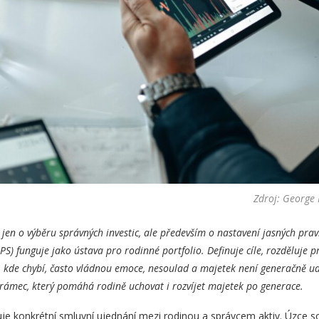
Zdroj: George
en o výběru správných investic, ale především o nastavení jasných prav
IPS) funguje jako ústava pro rodinné portfolio. Definuje cíle, rozděluje
kde chybí, často vládnou emoce, nesoulad a majetek není generačně ud
 rámec, který pomáhá rodině uchovat i rozvíjet majetek po generace.
je konkrétní smluvní ujednání mezi rodinou a správcem aktiv. Úzce so