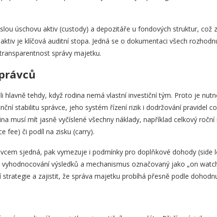
lou úschovu aktiv (custody) a depozitáře u fondových struktur, což z
 aktiv je klíčová auditní stopa. Jedná se o dokumentaci všech rozhod
transparentnost správy majetku.
správců
roli hlavně tehdy, když rodina nemá vlastní investiční tým. Proto je n
anční stabilitu správce, jeho systém řízení rizik i dodržování pravidel 
na musí mít jasně vyčíslené všechny náklady, například celkový ročn
ee) či podíl na zisku (carry).
ávcem sjedná, pak vymezuje i podmínky pro doplňkové dohody (side le
é vyhodnocování výsledků a mechanismus označovaný jako „on watch
í strategie a zajistit, že správa majetku probíhá přesně podle dohodnu