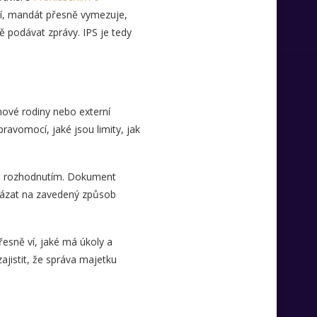
šlí, mandát přesně vymezuje,
ě podávat zprávy. IPS je tedy
enové rodiny nebo externí
pravomocí, jaké jsou limity, jak
ím rozhodnutím. Dokument
vázat na zavedený způsob
esně ví, jaké má úkoly a
jistit, že správa majetku