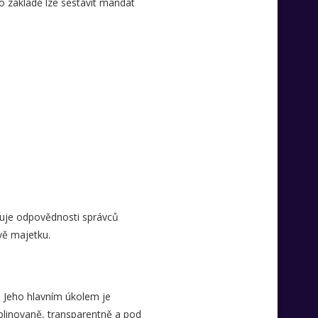
to základě lze sestavit mandát
ezuje odpovědnosti správců
vě majetku.
. Jeho hlavním úkolem je
ciplinovaně, transparentně a pod