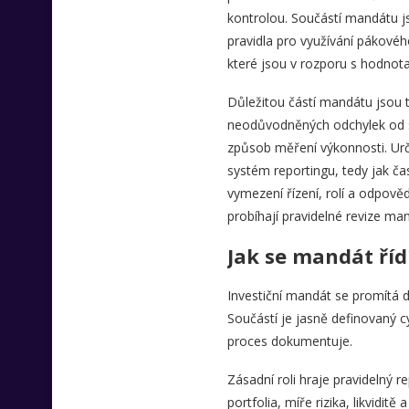
kontrolou. Součástí mandátu js
pravidla pro využívání pákové
které jsou v rozporu s hodnota
Důležitou částí mandátu jsou 
neodůvodněných odchylek od st
způsob měření výkonnosti. Urču
systém reportingu, tedy jak ča
vymezení řízení, rolí a odpově
probíhají pravidelné revize ma
Jak se mandát řídí
Investiční mandát se promítá d
Součástí je jasně definovaný 
proces dokumentuje.
Zásadní roli hraje pravidelný 
portfolia, míře rizika, likvidit