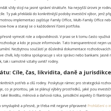
dát vždy stojí na jasné správní struktuře. Na nejvyšší úrovni je rodi
le. Ty pak překládá do konkrétnější podoby investiční výbor, jenž přip
Samotnou implementaci zajišťuje Family Office, Multi-Family Office ne
now-how a starají se o každodenní řízení portfolia.
přesně vymezit role a odpovědnosti. V praxi se k tomu často využívá
rozhoduje a kdo je pouze informován. Tato transparentnost nejen us
ozumění. Nezbytnou součástí je důsledná dokumentace rozhodovacích
ve chvíli, kdy rodina spolupracuje s více správci nebo bankami. Jasně 
 tak i samotné vztahy uvnitř rodiny.
: Cíle, čas, likvidita, daně a jurisdikce
nkrétních potřeb a cílů rodiny. Poskytuje rámec pro strategická rozho
, co je prioritou, jak se plánují výběry prostředků, jaké jsou investičn
ké likviditu, měnová a daňová rizika, jurisdikční aspekty či filantropic
smysluplně a přesně, je třeba mít nejprve připravené
Prohlášení o in