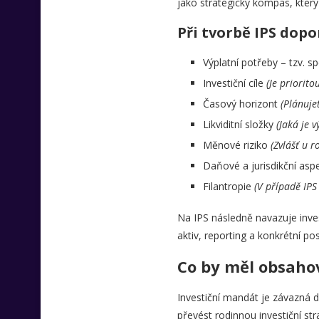
jako strategický kompas, který
Při tvorbě IPS dop
Výplatní potřeby – tzv. s
Investiční cíle
(Je priorit
Časový horizont
(Plánuje
Likviditní složky
(Jaká je 
Měnové riziko
(Zvlášť u 
Daňové a jurisdikční asp
Filantropie
(V případě IPS
Na IPS následně navazuje inves
aktiv, reporting a konkrétní p
Co by měl obsaho
Investiční mandát je závazná d
převést rodinnou investiční str