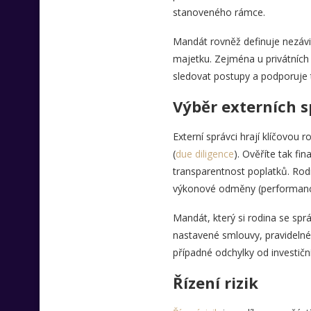
stanoveného rámce.
Mandát rovněž definuje nezávis
majetku. Zejména u privátních
sledovat postupy a podporuje 
Výběr externích 
Externí správci hrají klíčovou 
(
due diligence
). Ověříte tak fin
transparentnost poplatků. Rodi
výkonové odměny (performance f
Mandát, který si rodina se spr
nastavené smlouvy, pravideln
případné odchylky od investičn
Řízení rizik