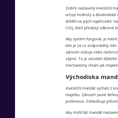
Dobře nastavený investiční man
určuje hodnoty a dlouhodobé cí
dohlíží na jejich naplňování. 
CIO), kteří přinášejí odborné k
Aby systém fungoval, je nutné 
kdo je za co zodpovědný, kdo 
zároveň snižuje riziko nedor
zájmů. To je obzvlášť důležité 
mechanismy chrání jak majetek,
Východiska mandátu
Investiční mandát vychází z ko
majetku. Zároveň jasně definuje
preference. Zohledňuje přitom ta
Aby mohl být mandát nastaven 