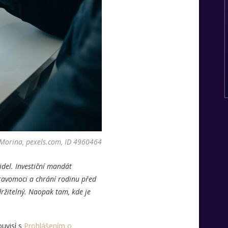
 Morina, pexels.com, ID 4960464
idel. Investiční mandát
 pravomoci a chrání rodinu před
ržitelný. Naopak tam, kde je
uvisí s
Prohlášením o