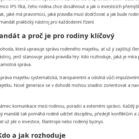
ímco IPS říká, čeho rodina chce dosáhnout a jak o investicích přemý
at, jaké má pravomoci, jaká pravidla musí dodržovat a jak bude rodin
 mandát praktický nástroj pro každodenní řízení.
andát a proč je pro rodiny klíčový
ohoda, která upravuje správu rodinného majetku, ať už ji zajišťují čl
nástroj, jenž stanovuje jasná pravidla hry: Kdo rozhoduje, jaká je míra 
 samotná správa.
správa majetku systematická, transparentní a odolná vůči impulzivn
 majetku. Nové generace se v dohodě mohou snadno zorientovat a na
rámec komunikace mezi rodinou, poradci a externími správci. Každý př
mandát tak pomáhá rodině udržet disciplínu, předejít konfliktům a za
 už jde o investice, filantropii nebo rodinný byznys.
 Kdo a jak rozhoduje