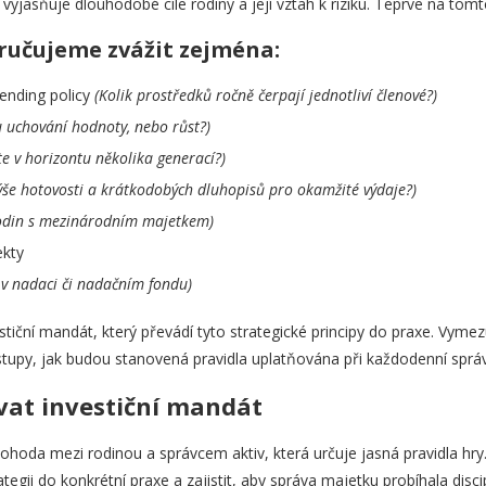
 vyjasňuje dlouhodobé cíle rodiny a její vztah k riziku. Teprve na tom
oručujeme zvážit zejména:
pending policy
(Kolik prostředků ročně čerpají jednotliví členové?)
ou uchování hodnoty, nebo růst?)
te v horizontu několika generací?)
výše hotovosti a krátkodobých dluhopisů pro okamžité výdaje?)
rodin s mezinárodním majetkem)
ekty
 v nadaci či nadačním fondu)
tiční mandát, který převádí tyto strategické principy do praxe. Vym
ostupy, jak budou stanovená pravidla uplatňována při každodenní sprá
vat investiční mandát
ohoda mezi rodinou a správcem aktiv, která určuje jasná pravidla hry
ategii do konkrétní praxe a zajistit, aby správa majetku probíhala dis