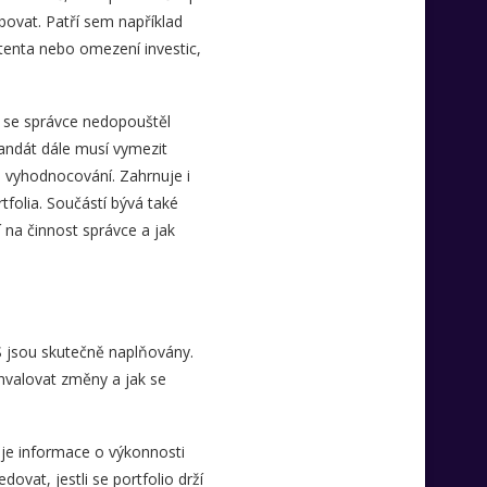
bovat. Patří sem například
tenta nebo omezení investic,
y se správce nedopouštěl
andát dále musí vymezit
h vyhodnocování. Zahrnuje i
folia. Součástí bývá také
 na činnost správce a jak
PS jsou skutečně naplňovány.
hvalovat změny a jak se
huje informace o výkonnosti
dovat, jestli se portfolio drží