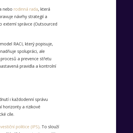
na nebo
rodinná rada
, která
ravuje návrhy strategií a
bo externí správce (Outsourced
 model RACI, který popisuje,
nadňuje spolupráci, ale
 procesů a prevence střetu
nastavená pravidla a kontrolní
dnutí i každodenní správu
í horizonty a rizikové
ké cíle.
vestiční politice (IPS)
. To slouží