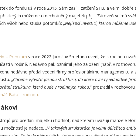
etek do fondu už v roce 2015. Sám zažil i zatčení STB, a velmi dobře s
při kterých můžeme o nechráněný majetek přijít. Zároveň vnímá svěře
ných výloh nebo studia potomků: „
Nejlepší investicí, kterou můžeme uděl
ín – Premium
v roce 2022 Jaroslav Smetana uvedl, že s rodinou uvaž
účastí v rodině. Nedávno pak oznámil jeho založení (např. v rozhovo
ixonu nedávno předal vedení firmy profesionálnímu managementu a sv
ustu. „
Chceme vytvořit jasnou strukturu, do které nyní ty jednotlivé fir
orátní struktura, která bude v rodinných rukou
,” prozradil v rozhovor
máš Baťa s rodinou
.
rákovi
strojů pro předání majetku i hodnot, nad kterým uvažují manželé Hor
u možností je nadace. „
V takových strukturách je velmi důležitou entit
neracím. To bude vždy v jejich statutu napsáno. Není to zákon, ale je to