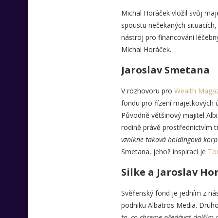
Michal Horáček vložil svůj maj
spoustu nečekaných situacích, 
nástroj pro financování léčeb
Michal Horáček.
Jaroslav Smetana
V rozhovoru pro
Wealth Magaz
fondu pro řízení majetkových 
Původně většinový majitel Alb
rodině právě prostřednictvím tr
vznikne taková holdingová korp
Smetana, jehož inspirací je
To
Silke a Jaroslav Ho
Svěřenský fond je jedním z ná
podniku Albatros Media. Druho
to, co chceme předávat dalším ge