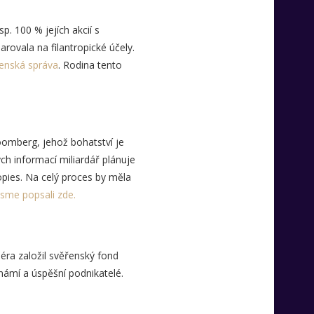
. 100 % jejích akcií s
rovala na filantropické účely.
enská správa
. Rodina tento
oomberg, jehož bohatství je
ch informací miliardář plánuje
pies. Na celý proces by měla
jsme popsali zde.
ra založil svěřenský fond
známí a úspěšní podnikatelé.