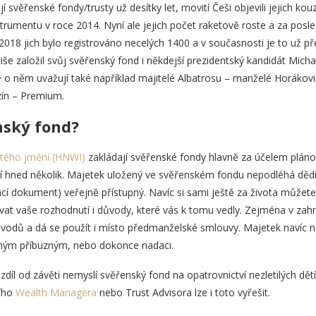
jí svěřenské fondy/trusty už desítky let, movití Češi objevili jejich k
rumentu v roce 2014. Nyní ale jejich počet raketově roste a za posledn
 2018 jich bylo registrováno necelých 1400 a v současnosti je to už 
e založil svůj svěřenský fond i někdejší prezidentský kandidát Micha
 o něm uvažují také například majitelé Albatrosu –⁠ manželé Horákovi,
ín – Premium.
nský fond?
stého jmění (HNWI)
zakládají svěřenské fondy hlavně za účelem plánov
 hned několik. Majetek uložený ve svěřenském fondu nepodléhá dědic
dací dokument) veřejně přístupný. Navíc si sami ještě za života může
ovat vaše rozhodnutí i důvody, které vás k tomu vedly. Zejména v zahr
vodů a dá se použít i místo předmanželské smlouvy. Majetek navíc 
jiným příbuzným, nebo dokonce nadaci.
íl od závěti nemyslí svěřenský fond na opatrovnictví nezletilých dět
ního
Wealth Managera
nebo Trust Advisora lze i toto vyřešit.