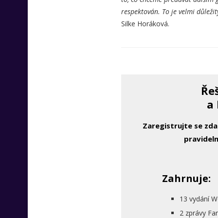
respektován. To je velmi důleži
Silke Horáková.
Řeš
a 
Zaregistrujte se zd
pravideln
Zahrnuje:
13 vydání W
2 zprávy Fa