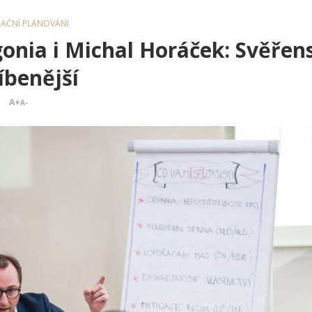
RAČNÍ PLÁNOVÁNÍ
gonia i Michal Horáček: Svěřen
íbenější
A+
A-