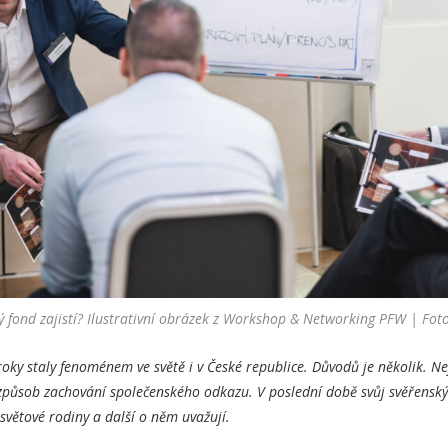
 fond zajistí? Ilustrativní obrázek z Workshop & Networking PFW | Foto
roky staly fenoménem ve světě i v České republice. Důvodů je několik. N
působ zachování společenského odkazu. V poslední době svůj svěřenský 
 světové rodiny a další o něm uvažují.