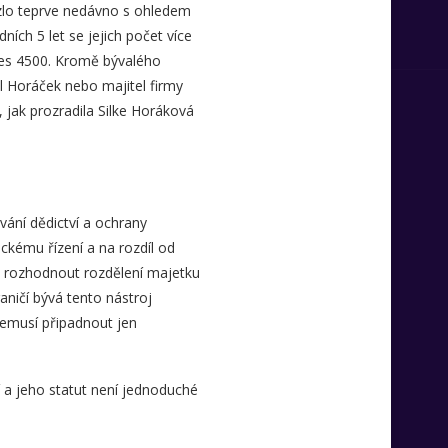
ouzlo teprve nedávno s ohledem
ích 5 let se jejich počet více
přes 4500. Kromě bývalého
l Horáček nebo majitel firmy
 jak prozradila Silke Horáková
ání dědictví a ochrany
kému řízení a na rozdíl od
te rozhodnout rozdělení majetku
aničí bývá tento nástroj
nemusí připadnout jen
í a jeho statut není jednoduché