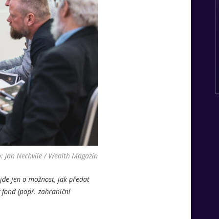
: Jan Nechvíle / Wealth Magazín
ejde jen o možnost, jak předat
fond (popř. zahraniční