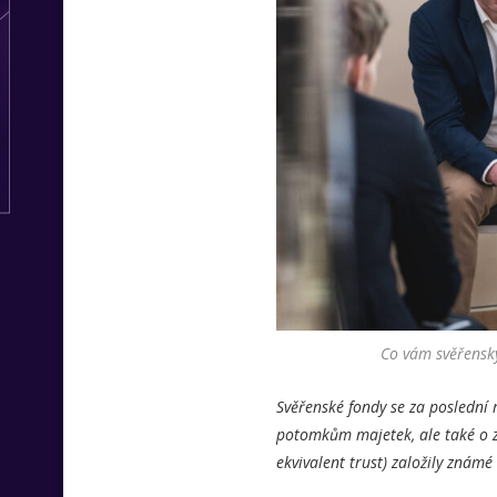
Co vám svěřenský
Svěřenské fondy se za poslední 
potomkům majetek, ale také o z
ekvivalent trust) založily známé