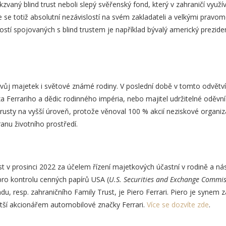
zvaný blind trust neboli slepý svěřenský fond, který v zahraničí využív
 se totiž absolutní nezávislostí na svém zakladateli a velkými prav
stí spojovaných s blind trustem je například bývalý americký prezi
a
svůj majetek i světové známé rodiny. V poslední době v tomto odvětv
nza Ferrariho a dědic rodinného impéria, nebo majitel udržitelné oděv
rusty na vyšší úroveň, protože věnoval 100 % akcií neziskové organiza
anu životního prostředí.
ust v prosinci 2022 za účelem řízení majetkových účastní v rodině a n
ro kontrolu cenných papírů USA (
U.S. Securities and Exchange Commis
, resp. zahraničního Family Trust, je Piero Ferrari. Piero je synem z
tší akcionářem automobilové značky Ferrari.
Více se dozvíte zde
.