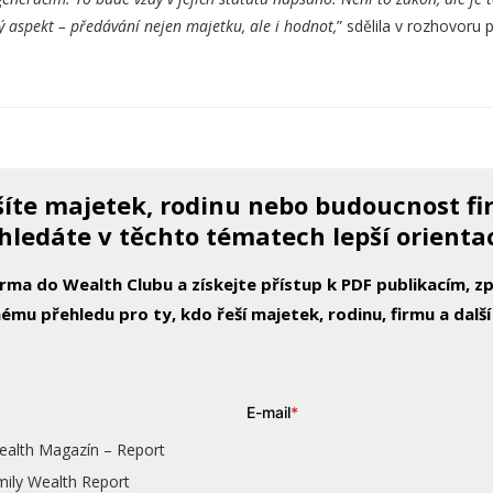
tý aspekt – předávání nejen majetku, ale i hodnot,
” sdělila v rozhovoru 
íte majetek, rodinu nebo budoucnost f
hledáte v těchto tématech lepší orienta
arma do Wealth Clubu a získejte přístup k PDF publikacím, 
ému přehledu pro ty, kdo řeší majetek, rodinu, firmu a další
E-mail
*
ealth Magazín – Report
mily Wealth Report