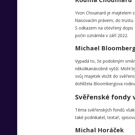
Yvon Chouinard je majitelem sv
hlasovacím právem, do trustu. 
S odkazem na otevřený dopis
počin oznámila v září 2022.
Michael Bloomber
Vypadá to, že podobným směrem
několikanásobně vyšší. Mohl by
svůj majetek vložit do svěřen
dohlížela Bloombergova rodin
Svěřenské fondy 
Téma svěřenských fondů však 
také podnikatel, textař, spiso
Michal Horáček