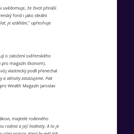
i uvědomuje, že život přináší
nský fond i jako ideální
at, je vzdělání
,” upřesňuje
ují o založení svěřenského
ru pro magazín Ekonom).
ůj vlastnický podíl přenechal
my a aktivity zasazujeme. Pak
u pro Wealth Magazín Jaroslav
ákovi, majitelé rodinného
ou rodina a její hodnoty. A to je
 silný princip, který by měl být