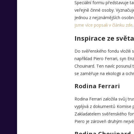
Speciální formu představuje tak
veřejně činné osoby. Vyznačuje
Jednou z nejznámějších osobno
jsme více popsali v článku zde
.
Inspirace ze svět
Do svěřenského fondu vložili 
například Piero Ferrari, syn E
Chouinard. Ten navíc posunul t
se zaměřuje na ekologii a ochr
Rodina Ferrari
Rodina Ferrari založila svůj tr
vyplývá z dokumentů Komise p
Zakladatelem svěřenského fondu
Piero je zároveň druhým nejvě
Rodina Chouinard