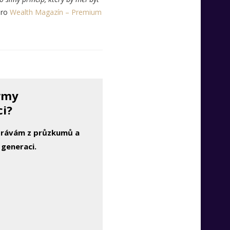
pro
Wealth Magazín – Premium
irmy
ci?
zprávám z průzkumů a
 generaci.