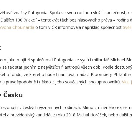
ětové značky Patagonia. Spolu se svou rodinou vložili společnost, resp
Dalších 100 % akcií – tentokrát těch bez hlasovacího práva – rodina da
Yvona Chouinarda
o tom v ČR informovala například společnost
Svěř
g
 jako majitel společnosti Patagonia se vydá i miliardář Michael Bl
 se tak stát jedním z největších filantropů všech dob. Podle dostupný
ského fondu, ze kterého bude financovat nadaci Bloomberg Philanthro
a a pravděpodobně i někdo z jeho současných spolupracovníků.
Více 
v Česku
rezonují i v českých významných rodinách. Mimo zmíněného expremié
vatel a prezidentský kandidát z roku 2018 Michal Horáček, nebo další 