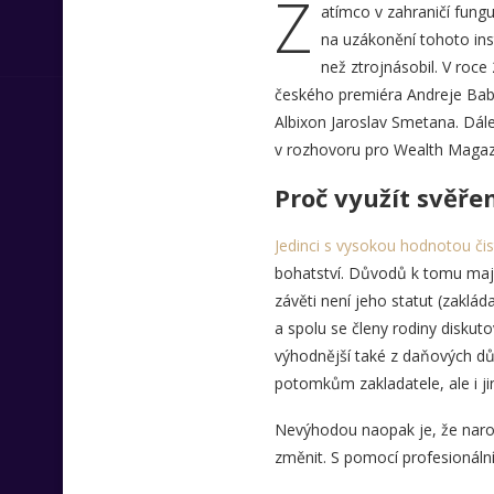
Z
atímco v zahraničí fungu
na uzákonění tohoto inst
než ztrojnásobil. V roce
českého premiéra Andreje Babiš
Albixon Jaroslav Smetana. Dále
v rozhovoru pro Wealth Magaz
Proč využít svěře
Jedinci s vysokou hodnotou či
bohatství. Důvodů k tomu mají
závěti není jeho statut (zaklá
a spolu se členy rodiny diskut
výhodnější také z daňových dů
potomkům zakladatele, ale i 
Nevýhodou naopak je, že narozd
změnit. S pomocí profesionál