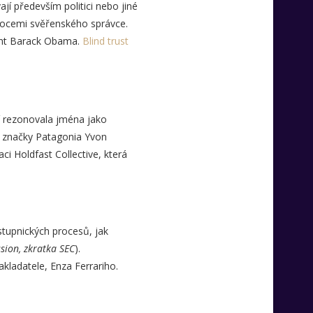
ají především politici nebo jiné
omocemi svěřenského správce.
dent Barack Obama.
Blind trust
í rezonovala jména jako
ní značky Patagonia Yvon
ci Holdfast Collective, která
ástupnických procesů, jak
sion, zkratka SEC
).
akladatele, Enza Ferrariho.