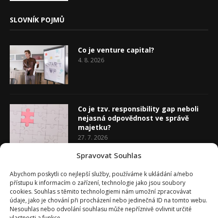
SLOVNÍK POJMŮ
Co je venture capital?
4. 8. 2026
Co je tzv. responsibility gap neboli
nejasná odpovědnost ve správě
majetku?
27. 7. 2026
Spravovat Souhlas
Co je rozhodovací analýza
Abychom poskytli co nejlepší služby, používáme k ukládání a/nebo
20. 7. 2026
přístupu k informacím o zařízení, technologie jako jsou soubory
cookies. Souhlas s těmito technologiemi nám umožní zpracovávat
údaje, jako je chování při procházení nebo jedinečná ID na tomto webu.
Nesouhlas nebo odvolání souhlasu může nepříznivě ovlivnit určité
vlastnosti a funkce.