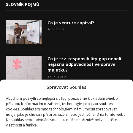
SLOVNÍK POJMŮ
Co je venture capital?
4. 8. 2026
Co je tzv. responsibility gap neboli
nejasná odpovědnost ve správě
majetku?
27. 7. 2026
Spravovat Souhlas
Co je rozhodovací analýza
Abychom poskytli co nejlepší služby, používáme k ukládání a/nebo
20. 7. 2026
přístupu k informacím o zařízení, technologie jako jsou soubory
cookies. Souhlas s těmito technologiemi nám umožní zpracovávat
údaje, jako je chování při procházení nebo jedinečná ID na tomto webu.
Nesouhlas nebo odvolání souhlasu může nepříznivě ovlivnit určité
vlastnosti a funkce.