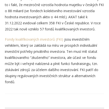
to i fakt, že meziročně vzrostla hodnota majetku v českých FKI
o 88 miliard (ve fondech kolektivního investování vzrostla
hodnota investovaných aktiv o 44 mld.). AKAT také k
31.12.2022 evidoval celkem 358 FKI v České republice. V roce
2022 tak nově vzniklo 57 fondů kvalifikovaných investorů.
Fondy kvalifikovaných investorů (FKI)
jsou investičním
vehiklem, který se zakládá na míru ve prospěch individuální
investiční potřeby privátního investora. Ten musí mít statut
kvalifikovaného “zkušeného” investora, ale účast ve fondu
může být i veřejně nabízená a plnit funkci fundraisingu, tzn.
získávání zdrojů za účelem dalšího investování. FKI patří do
skupiny regulovaných investičních struktur a alternativních
fondů.