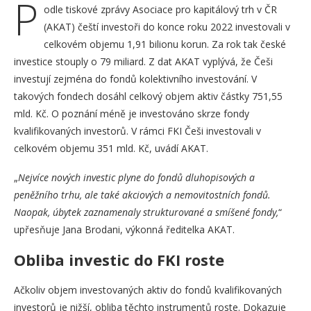
P
odle tiskové zprávy Asociace pro kapitálový trh v ČR
(AKAT) čeští investoři do konce roku 2022 investovali v
celkovém objemu 1,91 bilionu korun. Za rok tak české
investice stouply o 79 miliard. Z dat AKAT vyplývá, že Češi
investují zejména do fondů kolektivního investování. V
takových fondech dosáhl celkový objem aktiv částky 751,55
mld. Kč. O poznání méně je investováno skrze fondy
kvalifikovaných investorů. V rámci FKI Češi investovali v
celkovém objemu 351 mld. Kč, uvádí AKAT.
„
Nejvíce nových investic plyne do fondů dluhopisových a
peněžního trhu, ale také akciových a nemovitostních fondů.
Naopak, úbytek zaznamenaly strukturované a smíšené fondy,
“
upřesňuje Jana Brodani, výkonná ředitelka AKAT.
Obliba investic do FKI roste
Ačkoliv objem investovaných aktiv do fondů kvalifikovaných
investorů je nižší, obliba těchto instrumentů roste. Dokazuje