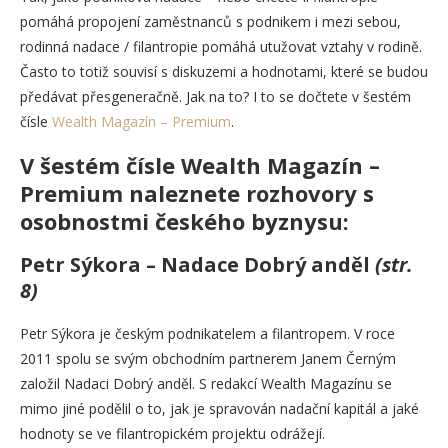
pomáhá propojení zaměstnanců s podnikem i mezi sebou,
rodinná nadace / filantropie pomáhá utužovat vztahy v rodině.
Často to totiž souvisí s diskuzemi a hodnotami, které se budou
předávat přesgeneračně. Jak na to? I to se dočtete v šestém
čísle
Wealth Magazín – Premium
.
V šestém čísle Wealth Magazín –
Premium naleznete rozhovory s
osobnostmi českého byznysu:
Petr Sýkora – Nadace Dobrý anděl
(str.
8)
Petr Sýkora je českým podnikatelem a filantropem. V roce
2011 spolu se svým obchodním partnerem Janem Černým
založil Nadaci Dobrý anděl. S redakcí Wealth Magazínu se
mimo jiné podělil o to, jak je spravován nadační kapitál a jaké
hodnoty se ve filantropickém projektu odrážejí.