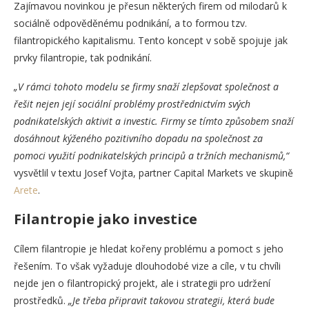
Zajímavou novinkou je přesun některých firem od milodarů k
sociálně odpověděnému podnikání, a to formou tzv.
filantropického kapitalismu. Tento koncept v sobě spojuje jak
prvky filantropie, tak podnikání.
„V rámci tohoto modelu se firmy snaží zlepšovat společnost a
řešit nejen její sociální problémy prostřednictvím svých
podnikatelských aktivit a investic. Firmy se tímto způsobem snaží
dosáhnout kýženého pozitivního dopadu na společnost za
pomoci využití podnikatelských principů a tržních mechanismů
,“
vysvětlil v textu Josef Vojta, partner Capital Markets ve skupině
Arete
.
Filantropie jako investice
Cílem filantropie je hledat kořeny problému a pomoct s jeho
řešením. To však vyžaduje dlouhodobé vize a cíle, v tu chvíli
nejde jen o filantropický projekt, ale i strategii pro udržení
prostředků.
„Je třeba připravit takovou strategii, která bude