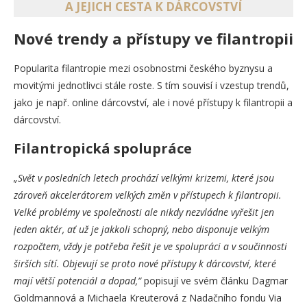
A JEJICH CESTA K DÁRCOVSTVÍ
Nové trendy a přístupy ve filantropii
Popularita filantropie mezi osobnostmi českého byznysu a
movitými jednotlivci stále roste. S tím souvisí i vzestup trendů,
jako je např. online dárcovství, ale i nové přístupy k filantropii a
dárcovství.
Filantropická spolupráce
„Svět v posledních letech prochází velkými krizemi, které jsou
zároveň akcelerátorem velkých změn v přístupech k filantropii.
Velké problémy ve společnosti ale nikdy nezvládne vyřešit jen
jeden aktér, ať už je jakkoli schopný, nebo disponuje velkým
rozpočtem, vždy je potřeba řešit je ve spolupráci a v součinnosti
širších sítí. Objevují se proto nové přístupy k dárcovství, které
mají větší potenciál a dopad,
“
popisují ve svém článku Dagmar
Goldmannová a Michaela Kreuterová z Nadačního fondu Via