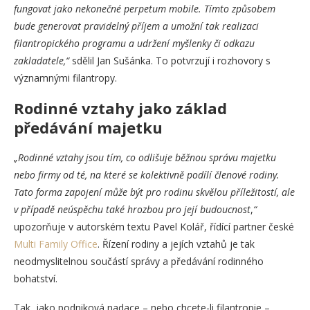
fungovat jako nekonečné perpetum mobile. Tímto způsobem
bude generovat pravidelný příjem a umožní tak realizaci
filantropického programu a udržení myšlenky či odkazu
zakladatele
,“
sdělil Jan Sušánka. To potvrzují i rozhovory s
významnými filantropy.
Rodinné vztahy jako základ
předávání majetku
„Rodinné vztahy jsou tím, co odlišuje běžnou správu majetku
nebo firmy od té, na které se kolektivně podílí členové rodiny.
Tato forma zapojení může být pro rodinu skvělou příležitostí, ale
v případě neúspěchu také hrozbou pro její budoucnost
,
“
upozorňuje v autorském textu Pavel Kolář, řídící partner české
Multi Family Office
. Řízení rodiny a jejích vztahů je tak
neodmyslitelnou součástí správy a předávání rodinného
bohatství.
Tak, jako podniková nadace – nebo chcete-li filantropie –