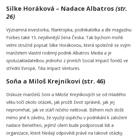
Silke Horáková – Nadace Albatros
(str.
26)
Významná investorka, filantropka, podnikatelka a dle magazínu
Forbes také 15. nejvlivnější žena Česka. Tak bychom mohli
velmi stručně popsat Silke Horákovou, která společně se svým
manželem vlastní rodinný podnik Albatros Media a je
spoluzakladatelkou jednoho z prvních Social Impact fondů ve
střední Evropě, Tilia Impact Ventures.
Soňa a Miloš Krejníkovi (str. 46)
Diskuze manželů Soni a Miloše Krejníkových se od mladého
věku točí okolo otázek, jak prožít život správně, jak jej
nepromrhat, jak ve stáří ničeho nelitovat. Během nich došli
mimo jiné k závěru, že využijí úspěchu v podnikání k založení
nadace Benetheo, jejímž cílem bude podporovat lidi a
organizace, které hledají odpovědi právě na takové otázky.