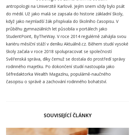
antropologii na Univerzitě Karlově. Jejím snem vždy bylo psát
do médií. Už jako malá se zapsala do historie základní školy,
když jako nejmladší žák přispívala do školního časopisu. V
průběhu gymnaziálních let působila v portálech jako
StudentPoint, ByTheWay. V roce 2014 regulérně zahájila svou
kariéru měsíční stáží v deníku Aktuálně.cz. Během studií vysoké
školy začala v roce 2018 spolupracovat se společností
Svěřenská správa, díky čemuž se dostala do prostředí správy
rodinného majetku. Po dokončení studií nastoupila jako
šéfredaktorka Wealth Magazínu, populárně-naučného
časopisu o správě a zachování rodinného bohatství.
SOUVISEJÍCÍ ČLÁNKY