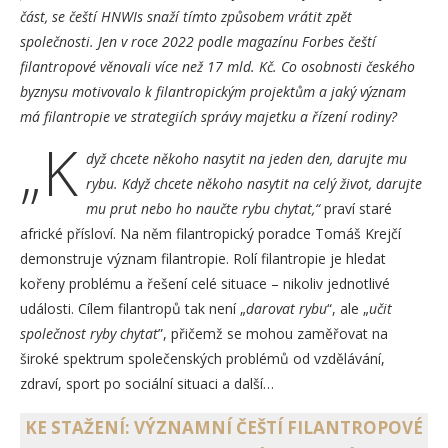
část, se čeští HNWIs snaží tímto způsobem vrátit zpět
společnosti. Jen v roce 2022 podle magazínu Forbes čeští
filantropové věnovali více než 17 mld. Kč. Co osobnosti českého
byznysu motivovalo k filantropickým projektům a jaký význam
má filantropie ve strategiích správy majetku a řízení rodiny?
„K
dyž chcete někoho nasytit na jeden den, darujte mu
rybu. Když chcete někoho nasytit na celý život, darujte
mu prut nebo ho naučte rybu chytat,“
praví staré
africké přísloví. Na něm filantropický poradce Tomáš Krejčí
demonstruje význam filantropie. Rolí filantropie je hledat
kořeny problému a řešení celé situace – nikoliv jednotlivé
události. Cílem filantropů tak není „
darovat rybu
“, ale „
učit
společnost ryby chytat
”, přičemž se mohou zaměřovat na
široké spektrum společenských problémů od vzdělávání,
zdraví, sport po sociální situaci a další…
KE STAŽENÍ: VÝZNAMNÍ ČEŠTÍ FILANTROPOVÉ