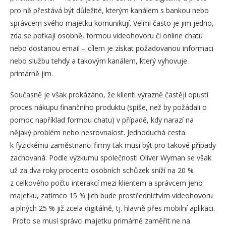
pro ně přestává být důležité, kterým kanálem s bankou nebo
správcem svého majetku komunikují. Velmi často je jim jedno,
zda se potkají osobně, formou videohovoru či online chatu
nebo dostanou email – cílem je získat požadovanou informaci
nebo službu tehdy a takovým kanálem, který vyhovuje
primárně jim.
Současně je však prokázáno, že klienti výrazně častěji opustí
proces nákupu finančního produktu (spíše, než by požádali o
pomoc například formou chatu) v případě, kdy narazí na
nějaký problém nebo nesrovnalost. Jednoduchá cesta
k fyzickému zaměstnanci firmy tak musí být pro takové případy
zachovaná. Podle výzkumu společnosti Oliver Wyman se však
už za dva roky procento osobních schůzek sníží na 20 %
z celkového počtu interakcí mezi klientem a správcem jeho
majetku, zatímco 15 % jich bude prostřednictvím videohovoru
a plných 25 % již zcela digitálně, tj. hlavně přes mobilní aplikaci.
Proto se musí správci majetku primárně zaměřit ne na