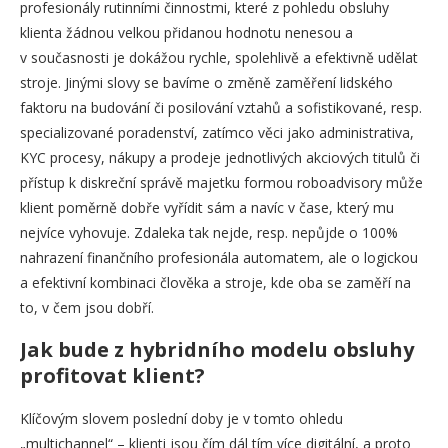
profesionály rutinními činnostmi, které z pohledu obsluhy
klienta žádnou velkou přidanou hodnotu nenesou a
v současnosti je dokážou rychle, spolehlivě a efektivně udělat
stroje. Jinými slovy se bavíme o změně zaměření lidského
faktoru na budování či posilování vztahů a sofistikované, resp.
specializované poradenství, zatímco věci jako administrativa,
KYC procesy, nákupy a prodeje jednotlivých akciových titulů či
přístup k diskreční správě majetku formou roboadvisory může
klient poměrně dobře vyřídit sám a navíc v čase, který mu
nejvíce vyhovuje. Zdaleka tak nejde, resp. nepůjde o 100%
nahrazení finančního profesionála automatem, ale o logickou
a efektivní kombinaci člověka a stroje, kde oba se zaměří na
to, v čem jsou dobří.
Jak bude z hybridního modelu obsluhy
profitovat klient?
Klíčovým slovem poslední doby je v tomto ohledu
„multichannel“ – klienti jsou čím dál tím více digitální, a proto