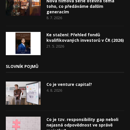
Nová filmová série otevírá téma
toho, co předáváme dalším
generacím
8. 7. 2026
Ke stažení: Přehled fondů
kvalifikovaných investorů v ČR (2026)
21. 5. 2026
SLOVNÍK POJMŮ
Co je venture capital?
4. 8. 2026
Co je tzv. responsibility gap neboli
nejasná odpovědnost ve správě