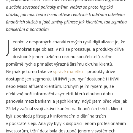
a začala zavedené pořádky měnit. Nabízí se proto logická
otázka, jak moc tento trend otřese relativně tradičním odvětvím
finančních služeb a jaké změny přinese jak klientům, tak zejména
bankéřům a poradcům
.
J
edním z nesporných charakterových rysů digitalizace je, že
demokratizuje oblast, v níž se prosazuje, a produkty dříve
dostupné jenom úzkému okruhu spotřebitelů začne
poměrně rychle přinášet výrazně širšímu okruhu klientů.
Nejinak je tomu také ve
správě majetku
– produkty dříve
dostupné jen segmentu UHNWI jsou nyní dostupné i HNWI
nebo Mass affluent klientům. Druhým jejím rysem je, že
efektivně boří informační asymetrii, která dlouhou dobu
panovala mezi bankami a jejich klienty. Když jsem před více jak
25 lety začínal svojí aktivní kariéru na finančních trzích, klienti
byli z pohledu přístupu k informacím o dění na trzích
v podstatě slepí. Analýzy byly k dispozici jenom profesionálním
investorům, tržní data byla dostupná jenom v systémech