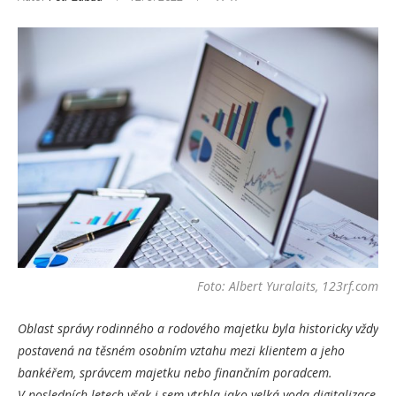
Foto: Albert Yuralaits, 123rf.com
Oblast správy rodinného a rodového majetku byla historicky vždy
postavená na těsném osobním vztahu mezi klientem a jeho
bankéřem, správcem majetku nebo finančním poradcem.
V posledních letech však i sem vtrhla jako velká voda digitalizace