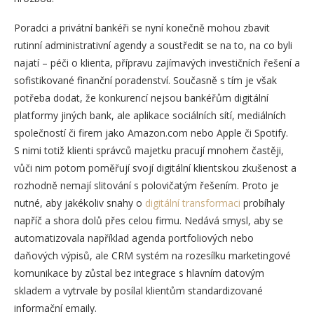
Poradci a privátní bankéři se nyní konečně mohou zbavit
rutinní administrativní agendy a soustředit se na to, na co byli
najatí – péči o klienta, přípravu zajímavých investičních řešení a
sofistikované finanční poradenství. Současně s tím je však
potřeba dodat, že konkurencí nejsou bankéřům digitální
platformy jiných bank, ale aplikace sociálních sítí, mediálních
společností či firem jako Amazon.com nebo Apple či Spotify.
S nimi totiž klienti správců majetku pracují mnohem častěji,
vůči nim potom poměřují svojí digitální klientskou zkušenost a
rozhodně nemají slitování s polovičatým řešením. Proto je
nutné, aby jakékoliv snahy o
digitální transformaci
probíhaly
napříč a shora dolů přes celou firmu. Nedává smysl, aby se
automatizovala například agenda portfoliových nebo
daňových výpisů, ale CRM systém na rozesílku marketingové
komunikace by zůstal bez integrace s hlavním datovým
skladem a vytrvale by posílal klientům standardizované
informační emaily.