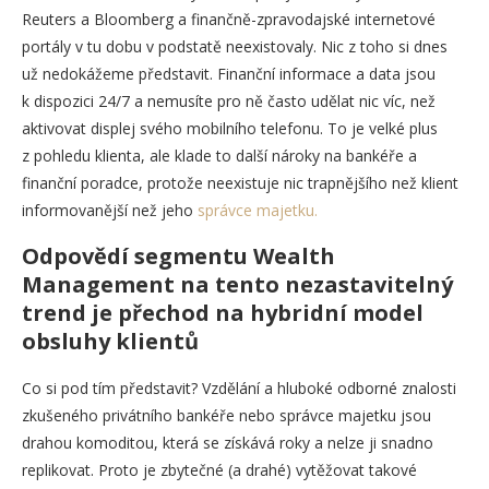
Reuters a Bloomberg a finančně-zpravodajské internetové
portály v tu dobu v podstatě neexistovaly. Nic z toho si dnes
už nedokážeme představit. Finanční informace a data jsou
k dispozici 24/7 a nemusíte pro ně často udělat nic víc, než
aktivovat displej svého mobilního telefonu. To je velké plus
z pohledu klienta, ale klade to další nároky na bankéře a
finanční poradce, protože neexistuje nic trapnějšího než klient
informovanější než jeho
správce majetku.
Odpovědí segmentu Wealth
Management na tento nezastavitelný
trend je přechod na hybridní model
obsluhy klientů
Co si pod tím představit? Vzdělání a hluboké odborné znalosti
zkušeného privátního bankéře nebo správce majetku jsou
drahou komoditou, která se získává roky a nelze ji snadno
replikovat. Proto je zbytečné (a drahé) vytěžovat takové