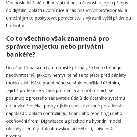
V neposlední řadě odbourání rutinních činností a jejich přenos
do digitální oblasti uvolní ruce a čas finančních profesionálů a
umožní jim to poskytovat poradenství s výrazně vyšší přidanou
hodnotou.
Co to všechno však znamená pro
správce majetku nebo privátní
bankéře?
Určitě je třeba si na tomto místě přiznat, že tento trend je
neodvratitelný, jakkoliv nemyslitelné se to ještě před pár lety
mohlo zdát. Něco podobného se stalo například účetním,
jejichž profese se v čase proměnila a mnoho z nich se
posunulo z prostého zadavatele údajů do účetního systému
do pozice člověka, poskytujícího specializované poradenství
například v oblasti controllingu, finančního reportingu nebo
oceňování firem. Digitalizace a přechod na hybridní model
obsluhy klientů je tak obrovskou příležitostí, spíše než
hrozbou.