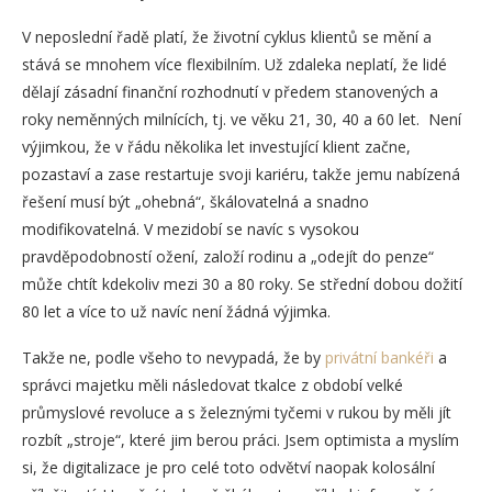
V neposlední řadě platí, že životní cyklus klientů se mění a
stává se mnohem více flexibilním. Už zdaleka neplatí, že lidé
dělají zásadní finanční rozhodnutí v předem stanovených a
roky neměnných milnících, tj. ve věku 21, 30, 40 a 60 let. Není
výjimkou, že v řádu několika let investující klient začne,
pozastaví a zase restartuje svoji kariéru, takže jemu nabízená
řešení musí být „ohebná“, škálovatelná a snadno
modifikovatelná. V mezidobí se navíc s vysokou
pravděpodobností ožení, založí rodinu a „odejít do penze“
může chtít kdekoliv mezi 30 a 80 roky. Se střední dobou dožití
80 let a více to už navíc není žádná výjimka.
Takže ne, podle všeho to nevypadá, že by
privátní bankéři
a
správci majetku měli následovat tkalce z období velké
průmyslové revoluce a s železnými tyčemi v rukou by měli jít
rozbít „stroje“, které jim berou práci. Jsem optimista a myslím
si, že digitalizace je pro celé toto odvětví naopak kolosální