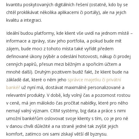
kvantitu poskytovaných digitálních řešení (ostatně, kdo by se
chtěl proklikávat několika aplikacemi či portály), ale na jejich
kvalitu a integraci.
Ideální budou platformy, kde klient vše uvidí na jednom místě –
informace a zprávy, stav jeho portfolia, a pokud bude mít
zájem, bude moci z tohoto místa také vyřídit předem
definované úkony (výběr a odeslání hotovosti, nákup či prodej
cenných papírů, přesun mezi běžným a spořicím účtem a
mnohé další). Druhým pozitivem budiž fakt, že klient bude na
základě dat, které o něm jeho
správce majetku či privátní
bankéř
už nyní má, dostávat maximálně personalizované a
relevantní produkty. V době, kdy volný čas a pozornost rostou
v ceně, má jen málokdo čas pročítat nabídky, které pro něho
nemají valný význam. CRM systémy, big data a práce s nimi
umožní bankéřům oslovovat svoje klienty s tím, co je pro ně
v danou chvíli důležité a na straně jedné tak zvýšit jejich
komfort, zatímco oni sami získají větší díl byznysu.