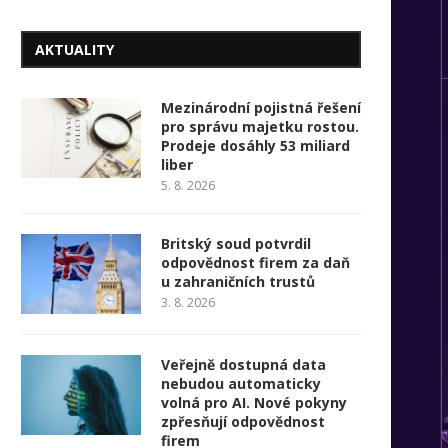
AKTUALITY
Mezinárodní pojistná řešení
pro správu majetku rostou.
Prodeje dosáhly 53 miliard
liber
5. 8. 2026
Britský soud potvrdil
odpovědnost firem za daň
u zahraničních trustů
3. 8. 2026
Veřejně dostupná data
nebudou automaticky
volná pro AI. Nové pokyny
zpřesňují odpovědnost
firem