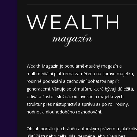
Wealth Magazín je populárně-naučný magazín a
multimediální platforma zaměřená na správu majetku,
rodinné podnikání a zachování bohatství napříč
generacemi. Věnuje se tématům, která bývají důležitá,
citlivá a často i složitá, od investic a majetkových
struktur přes nástupnictví a správu až po roli rodiny,
hodnot a dlouhodobého rozhodování.
Obsah portálu je chráněn autorským právem a jakékoli
užití části nebo celku díla, zejména jeho šíření bez