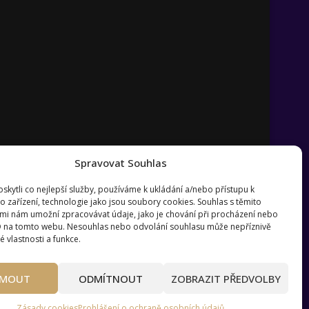
Spravovat Souhlas
kytli co nejlepší služby, používáme k ukládání a/nebo přístupu k
o zařízení, technologie jako jsou soubory cookies. Souhlas s těmito
mi nám umožní zpracovávat údaje, jako je chování při procházení nebo
D na tomto webu. Nesouhlas nebo odvolání souhlasu může nepříznivě
té vlastnosti a funkce.
?
Pravidla používání webu wmag.cz
JMOUT
ODMÍTNOUT
ZOBRAZIT PŘEDVOLBY
Zásady cookies
Prohlášení o ochraně osobních údajů