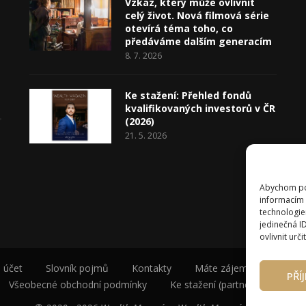
Vzkaz, který může ovlivnit
celý život. Nová filmová série
otevírá téma toho, co
předáváme dalším generacím
8. 7. 2026
Ke stažení: Přehled fondů
kvalifikovaných investorů v ČR
(2026)
21. 5. 2026
Abychom pos
informacím 
technologie
jedinečná I
ovlivnit urči
 účet
Slovník pojmů
Kontakty
Máte zájem o spolupráci
PŘÍ
Všeobecné obchodní podmínky
Ke stažení (partneři a autoři)