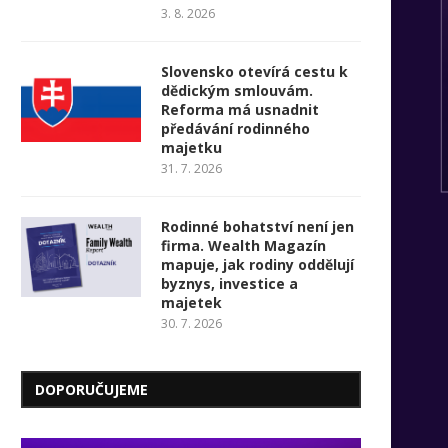
3. 8. 2026
Slovensko otevírá cestu k
dědickým smlouvám.
Reforma má usnadnit
předávání rodinného
majetku
31. 7. 2026
Rodinné bohatství není jen
firma. Wealth Magazín
mapuje, jak rodiny oddělují
byznys, investice a
majetek
30. 7. 2026
DOPORUČUJEME