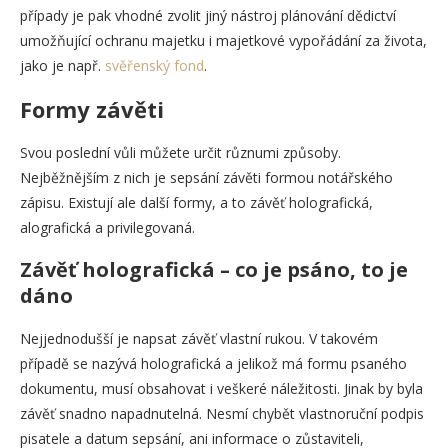
případy je pak vhodné zvolit jiný nástroj plánování dědictví
umožňující ochranu majetku i majetkové vypořádání za života,
jako je např.
svěřenský fond
.
Formy závěti
Svou poslední vůli můžete určit různumi způsoby.
Nejběžnějším z nich je sepsání závěti formou notářského
zápisu. Existují ale další formy, a to závěť holografická,
alografická a privilegovaná.
Závěť holografická – co je psáno, to je
dáno
Nejjednodušší je napsat závěť vlastní rukou. V takovém
případě se nazývá holografická a jelikož má formu psaného
dokumentu, musí obsahovat i veškeré náležitosti. Jinak by byla
závěť snadno napadnutelná. Nesmí chybět vlastnoruční podpis
pisatele a datum sepsání, ani informace o zůstaviteli,