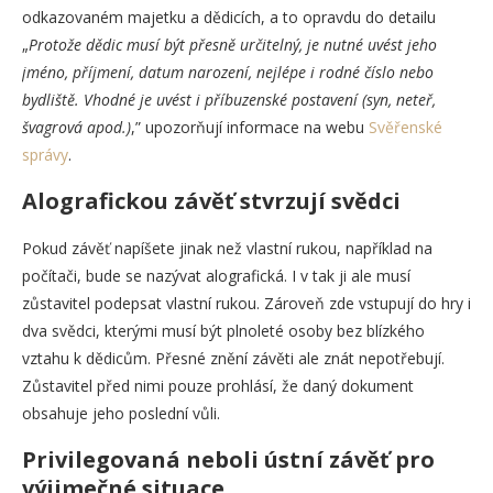
odkazovaném majetku a dědicích, a to opravdu do detailu
„
Protože dědic musí být přesně určitelný, je nutné uvést jeho
jméno, příjmení, datum narození, nejlépe i rodné číslo nebo
bydliště. Vhodné je uvést i příbuzenské postavení (syn, neteř,
švagrová apod.)
,” upozorňují informace na webu
Svěřenské
správy
.
Alografickou závěť stvrzují svědci
Pokud závěť napíšete jinak než vlastní rukou, například na
počítači, bude se nazývat alografická. I v tak ji ale musí
zůstavitel podepsat vlastní rukou. Zároveň zde vstupují do hry i
dva svědci, kterými musí být plnoleté osoby bez blízkého
vztahu k dědicům. Přesné znění závěti ale znát nepotřebují.
Zůstavitel před nimi pouze prohlásí, že daný dokument
obsahuje jeho poslední vůli.
Privilegovaná neboli ústní závěť pro
výjimečné situace