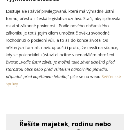
Existuje ale i závěť privilegovaná, která má výhradně ústní
formu, přesto ji česká legislativa uznává. Stačí, aby splňovala
ostatní zákonné povinnosti. Podle nového občanského
zákoníku je totiž jejím cílem umožnit člověku svobodné
rozhodnutí o poslední vůli, a to až do konce života. Od
některých formalit navíc upouští i proto, že myslí na situace,
kdy se potenciální zůstavitel ocitne v nenadálém ohrožení
života: „
Vedle ústní závěti je možná také závěť učiněná před
starostou obce nebo před velitelem námořního plavidla,
případně před kapitánem letadla
,” píše se na webu
Svěřenské
správy
.
Řešíte majetek, rodinu nebo