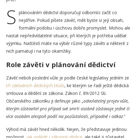
S
plánováním dědictví doporučují odborníci začít co
nejdříve. Pokud píšete závěť, měli byste si její obsah,
formální podobu i úschovu dobře promyslet. Mohou ale
nastat nepředvídatelné situace, při kterých je potřeba udělat
výjimku. Naštěstí máte na výběr různé typy závěti a některé z
nich pamatují i na tyto okamžiky.
Role závěti v plánování dědictví
Závěť neboli poslední vůle je podle české legislativy jedním ze
tří základních dědických titulů
, ke kterým se řadí ještě dědická
smlouva a dědění ze zákona. Zákon č. 89/2012 Sb.
Občanského zákoníku ji definuje jako „
odvolatelný projev vůle,
kterým zůstavitel pro případ své smrti osobně zůstavuje jedné či
více osobám alespoň podíl na pozůstalosti, případně i odkaz
.“
Výhod má závěť hned několik. Nejen, že představuje jedinou
možnost,
jak vydědit i zákonné dědice
, ale také ji zůstavitel