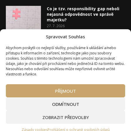
Co je tzv. responsibility gap neboli
nejasná odpovědnost ve správě
majetku?
27. 7. 2026
Spravovat Souhlas
Co je rozhodovací analýza
Abychom poskytli co nejlepší služby, používáme k ukládání a/nebo
20. 7. 2026
přístupu k informacím o zařízení, technologie jako jsou soubory
cookies. Souhlas s těmito technologiemi nám umožní zpracovávat
údaje, jako je chování při procházení nebo jedinečná ID na tomto webu.
Nesouhlas nebo odvolání souhlasu může nepříznivě ovlivnit určité
vlastnosti a funkce.
PŘÍJMOUT
Úvod
O Wealth Magazínu
Můj účet
Slovník pojmů
Kontakty
Máte zájem o spolupráci?
ODMÍTNOUT
Pravidla používání webu wmag.cz
Všeobecné obchodní podmínky
ZOBRAZIT PŘEDVOLBY
Ke stažení (partneři a autoři)
© 2020 - 2026 Wealth Magazín - Wealth Magazín s.r.o.
Zásady cookies
Prohlášení o ochraně osobních údajů