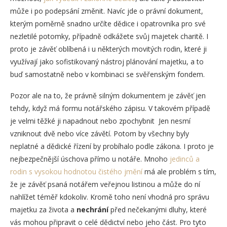
může i po podepsání změnit. Navíc jde o právní dokument,
kterým poměrně snadno určíte dědice i opatrovníka pro své
nezletilé potomky, případně odkážete svůj majetek charitě. I
proto je závěť oblíbená i u některých movitých rodin, které ji
využívají jako sofistikovaný nástroj plánování majetku, a to
buď samostatně nebo v kombinaci se svěřenským fondem.
Pozor ale na to, že právně silným dokumentem je závěť jen
tehdy, když má formu notářského zápisu. V takovém případě
je velmi těžké ji napadnout nebo zpochybnit Jen nesmí
vzniknout dvě nebo více závětí. Potom by všechny byly
neplatné a dědické řízení by probíhalo podle zákona. I proto je
nejbezpečnější úschova přímo u notáře. Mnoho
jedinců a
rodin s vysokou hodnotou čistého jmění
má ale problém s tím,
že je závěť psaná notářem veřejnou listinou a může do ní
nahlížet téměř kdokoliv. Kromě toho není vhodná pro správu
majetku za života a
nechrání
před nečekanými dluhy, které
vás mohou připravit o celé dědictví nebo jeho část. Pro tyto