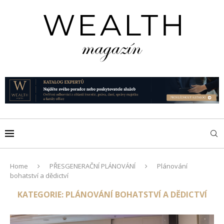
Home
PŘESGENERAČNÍ PLÁNOVÁNÍ
Plánování
bohatství a dědictví
KATEGORIE:
PLÁNOVÁNÍ BOHATSTVÍ A DĚDICTVÍ