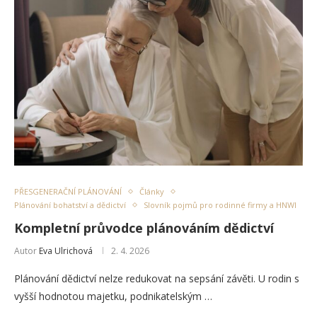
PŘESGENERAČNÍ PLÁNOVÁNÍ
Články
Plánování bohatství a dědictví
Slovník pojmů pro rodinné firmy a HNWI
Kompletní průvodce plánováním dědictví
Autor
Eva Ulrichová
2. 4. 2026
Plánování dědictví nelze redukovat na sepsání závěti. U rodin s
vyšší hodnotou majetku, podnikatelským …