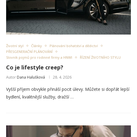
Životní styl
Články
Plánování bohatství a dědictví
PŘESGENERAČNÍ PLÁNOVÁNÍ
Slovník pojmů pro rodinné firmy a HNWI
ŘÍZENÍ ŽIVOTNÍHO STYLU
Co je lifestyle creep?
Autor
Dana Halušková
28. 4. 2026
Vyšší příjem obvykle přináší pocit úlevy. Můžete si dopřát lepší
bydlení, kvalitnější služby, dražší …