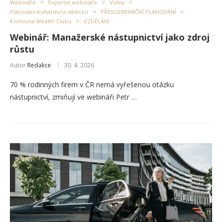
Webináře
Expertní webináře
Videa
Plánování bohatství a dědictví
PŘESGENERAČNÍ PLÁNOVÁNÍ
Knihovna Wealth Clubu
VZDĚLÁNÍ
Webinář: Manažerské nástupnictví jako zdroj
růstu
Autor
Redakce
30. 4. 2026
70 % rodinných firem v ČR nemá vyřešenou otázku
nástupnictví, zmiňují ve webináři Petr …