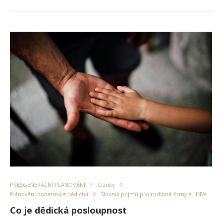
PŘESGENERAČNÍ PLÁNOVÁNÍ
Články
Plánování bohatství a dědictví
Slovník pojmů pro rodinné firmy a HNWI
Co je dědická posloupnost