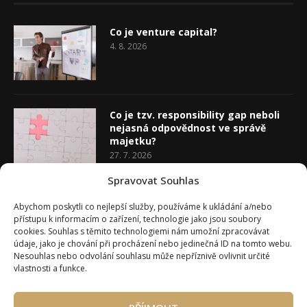
Co je venture capital?
4. 8. 2026
Co je tzv. responsibility gap neboli
nejasná odpovědnost ve správě
majetku?
27. 7. 2026
Spravovat Souhlas
Co je rozhodovací analýza
Abychom poskytli co nejlepší služby, používáme k ukládání a/nebo
20. 7. 2026
přístupu k informacím o zařízení, technologie jako jsou soubory
cookies. Souhlas s těmito technologiemi nám umožní zpracovávat
údaje, jako je chování při procházení nebo jedinečná ID na tomto webu.
Nesouhlas nebo odvolání souhlasu může nepříznivě ovlivnit určité
vlastnosti a funkce.