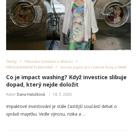
Články
Plánování bohatství a dědictví
PŘESGENERAČNÍ PLÁNOVÁNÍ
Slovník pojmů pro rodinné firmy a HNWI
Co je impact washing? Když investice slibuje
dopad, který nejde doložit
Autor
Dana Halušková
18. 5. 2026
Impaktové investování je stále častější součástí debat o
správě majetku. Vedle výnosu, rizika a …