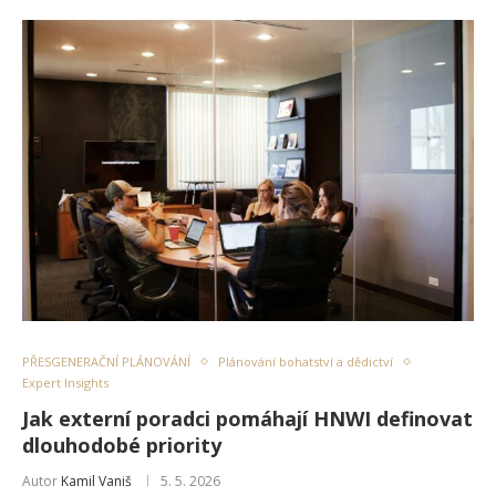
PŘESGENERAČNÍ PLÁNOVÁNÍ
Plánování bohatství a dědictví
Expert Insights
Jak externí poradci pomáhají HNWI definovat
dlouhodobé priority
Autor
Kamil Vaniš
5. 5. 2026