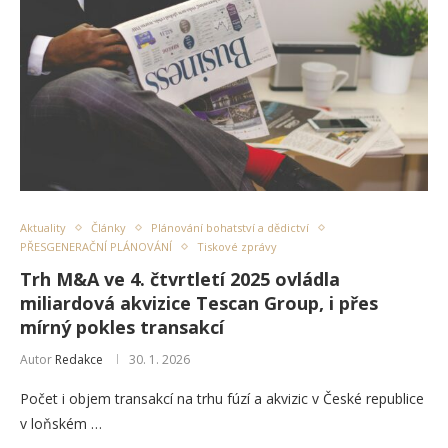
Aktuality
Články
Plánování bohatství a dědictví
PŘESGENERAČNÍ PLÁNOVÁNÍ
Tiskové zprávy
Trh M&A ve 4. čtvrtletí 2025 ovládla
miliardová akvizice Tescan Group, i přes
mírný pokles transakcí
Autor
Redakce
30. 1. 2026
Počet i objem transakcí na trhu fúzí a akvizic v České republice
v loňském …