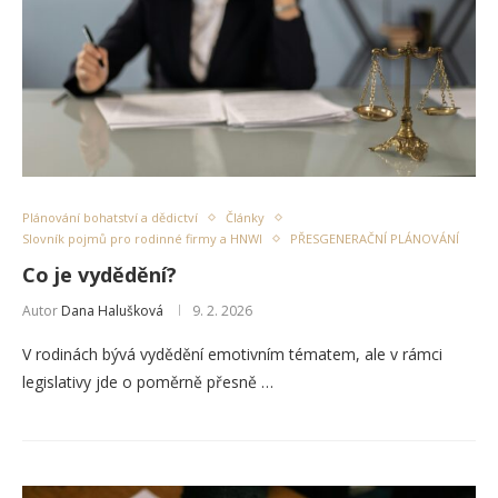
Plánování bohatství a dědictví
Články
Slovník pojmů pro rodinné firmy a HNWI
PŘESGENERAČNÍ PLÁNOVÁNÍ
Co je vydědění?
Autor
Dana Halušková
9. 2. 2026
V rodinách bývá vydědění emotivním tématem, ale v rámci
legislativy jde o poměrně přesně …