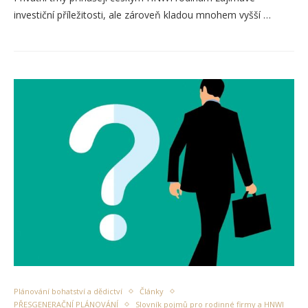
investiční příležitosti, ale zároveň kladou mnohem vyšší …
Plánování bohatství a dědictví
Články
PŘESGENERAČNÍ PLÁNOVÁNÍ
Slovník pojmů pro rodinné firmy a HNWI