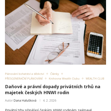
Plánování bohatství a dědictví
Články
PŘESGENERAČNÍ PLÁNOVÁNÍ
Knihovna Wealth Clubu
WEALTH CLUB
Daňové a právní dopady privátních trhů na
majetek českých HNWI rodin
Autor
Dana Halušková
4. 2. 2026
Privátní trhy přinášejí českým HNWI rodinám zajímavé