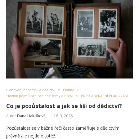
Plánování bohatství a dědictví
Články
Slovník pojmů pro rodinné firmy a HNWI
PŘESGENERAČNÍ PLÁNOVÁNÍ
Co je pozůstalost a jak se liší od dědictví?
Autor
Dana Halušková
16. 3. 2026
Pozůstalost se v běžné řeči často zaměňuje s dědictvím,
právně ale nejde o totéž. …