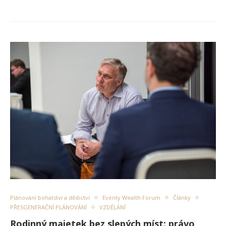
Plánování bohatství a dědictví
Eventy Wealth Forum
Články
PŘESGENERAČNÍ PLÁNOVÁNÍ
VZDĚLÁNÍ
Rodinný majetek bez slepých míst: právo,