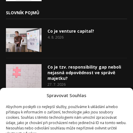
SLOVNÍK POJMŮ
Co je venture capital?
4. 8. 2026
Co je tzv. responsibility gap neboli
nejasná odpovědnost ve správě
majetku?
27. 7. 2026
Spravovat Souhlas
Co je rozhodovací analýza
Abychom poskytli co nejlepší služby, používáme k ukládání a/nebo
20. 7. 2026
přístupu k informacím o zařízení, technologie jako jsou soubory
cookies. Souhlas s těmito technologiemi nám umožní zpracovávat
údaje, jako je chování při procházení nebo jedinečná ID na tomto webu.
Nesouhlas nebo odvolání souhlasu může nepříznivě ovlivnit určité