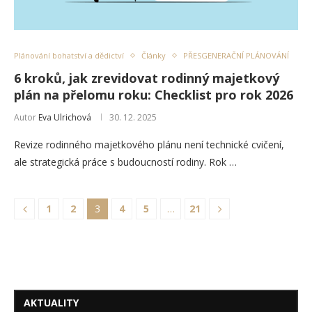
Plánování bohatství a dědictví
Články
PŘESGENERAČNÍ PLÁNOVÁNÍ
6 kroků, jak zrevidovat rodinný majetkový
plán na přelomu roku: Checklist pro rok 2026
Autor
Eva Ulrichová
30. 12. 2025
Revize rodinného majetkového plánu není technické cvičení,
ale strategická práce s budoucností rodiny. Rok …
1
2
3
4
5
…
21
AKTUALITY