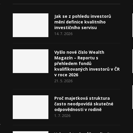
Jak se z pohledu investorů
mění definice kvalitního
investičního servisu
14. 7. 2026
Vyšlo nové číslo Wealth
Magazín – Reportu s
přehledem fondů
kvalifikovaných investorů v ČR
v roce 2026
21. 5. 2026
Proč majetková struktura
často neodpovídá skutečné
odpovědnosti v rodině
1. 7. 2026
v