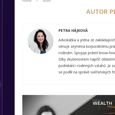
Home
Autor
AUTOR
P
PETRA HÁJKOVÁ
Advokátka a jedna ze zakládajícíc
věnuje zejména korporátnímu prá
rodinám. Spojuje právní know-how
Díky zkušenostem napříč oblastmi 
podnikání i rodinných vztahů. Je
se podílí na správě svěřenských f