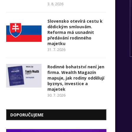
3. 8. 2026
Slovensko otevírá cestu k
dědickým smlouvám.
Reforma má usnadnit
předávání rodinného
majetku
31. 7. 2026
Rodinné bohatství není jen
firma. Wealth Magazín
mapuje, jak rodiny oddělují
byznys, investice a
majetek
30. 7. 2026
DOPORUČUJEME