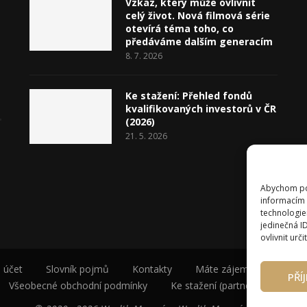
Vzkaz, který může ovlivnit
celý život. Nová filmová série
otevírá téma toho, co
předáváme dalším generacím
8. 7. 2026
Ke stažení: Přehled fondů
kvalifikovaných investorů v ČR
(2026)
21. 5. 2026
Abychom pos
informacím 
technologie
jedinečná I
ovlivnit urči
 účet
Slovník pojmů
Kontakty
Máte zájem o spolupráci
PŘÍ
Všeobecné obchodní podmínky
Ke stažení (partneři a autoři)