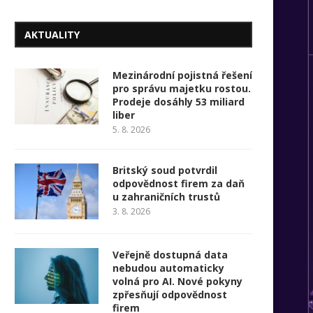
AKTUALITY
Mezinárodní pojistná řešení
pro správu majetku rostou.
Prodeje dosáhly 53 miliard
liber
5. 8. 2026
Britský soud potvrdil
odpovědnost firem za daň
u zahraničních trustů
3. 8. 2026
Veřejně dostupná data
nebudou automaticky
volná pro AI. Nové pokyny
zpřesňují odpovědnost
firem