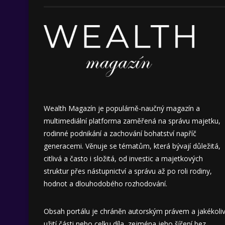
Wealth Magazín je populárně-naučný magazín a
multimediální platforma zaměřená na správu majetku,
rodinné podnikání a zachování bohatství napříč
generacemi. Věnuje se tématům, která bývají důležitá,
citlivá a často i složitá, od investic a majetkových
struktur přes nástupnictví a správu až po roli rodiny,
hodnot a dlouhodobého rozhodování.
Obsah portálu je chráněn autorským právem a jakékoli
užití části nebo celku díla, zejména jeho šíření bez