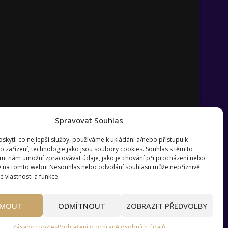
Spravovat Souhlas
kytli co nejlepší služby, používáme k ukládání a/nebo přístupu k
o zařízení, technologie jako jsou soubory cookies. Souhlas s těmito
mi nám umožní zpracovávat údaje, jako je chování při procházení nebo
D na tomto webu. Nesouhlas nebo odvolání souhlasu může nepříznivě
té vlastnosti a funkce.
?
Pravidla používání webu wmag.cz
JMOUT
ODMÍTNOUT
ZOBRAZIT PŘEDVOLBY
Zásady cookies
Prohlášení o ochraně osobních údajů