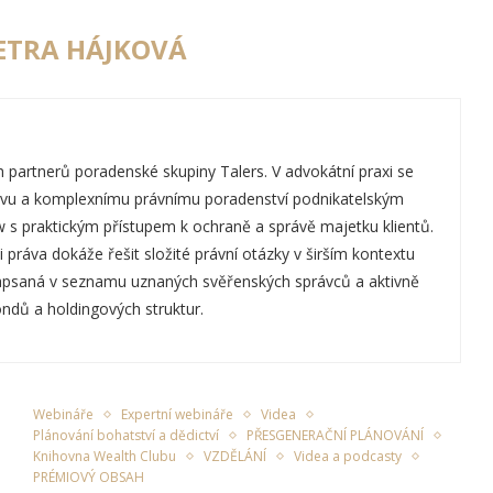
ETRA HÁJKOVÁ
h partnerů poradenské skupiny Talers. V advokátní praxi se
vu a komplexnímu právnímu poradenství podnikatelským
 s praktickým přístupem k ochraně a správě majetku klientů.
práva dokáže řešit složité právní otázky v širším kontextu
 zapsaná v seznamu uznaných svěřenských správců a aktivně
ondů a holdingových struktur.
Webináře
Expertní webináře
Videa
Plánování bohatství a dědictví
PŘESGENERAČNÍ PLÁNOVÁNÍ
Knihovna Wealth Clubu
VZDĚLÁNÍ
Videa a podcasty
PRÉMIOVÝ OBSAH