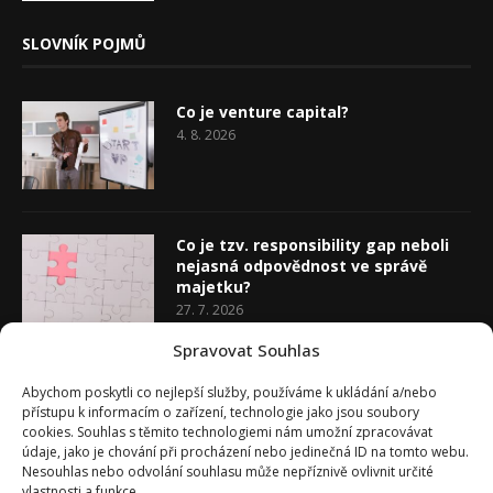
SLOVNÍK POJMŮ
Co je venture capital?
4. 8. 2026
Co je tzv. responsibility gap neboli
nejasná odpovědnost ve správě
majetku?
27. 7. 2026
Spravovat Souhlas
Co je rozhodovací analýza
Abychom poskytli co nejlepší služby, používáme k ukládání a/nebo
20. 7. 2026
přístupu k informacím o zařízení, technologie jako jsou soubory
cookies. Souhlas s těmito technologiemi nám umožní zpracovávat
údaje, jako je chování při procházení nebo jedinečná ID na tomto webu.
Nesouhlas nebo odvolání souhlasu může nepříznivě ovlivnit určité
vlastnosti a funkce.