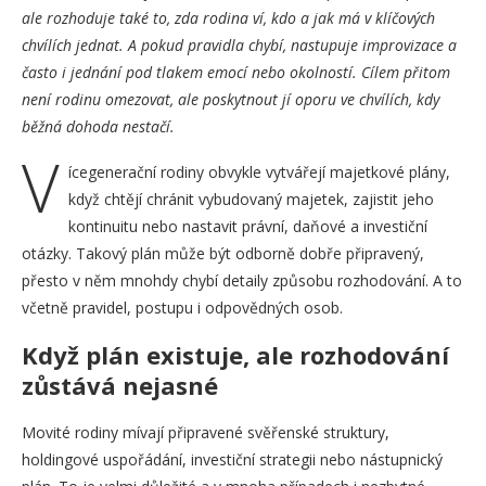
ale rozhoduje také to, zda rodina ví, kdo a jak má v klíčových
chvílích jednat. A pokud pravidla chybí, nastupuje improvizace a
často i jednání pod tlakem emocí nebo okolností. Cílem přitom
není rodinu omezovat, ale poskytnout jí oporu ve chvílích, kdy
běžná dohoda nestačí.
V
ícegenerační rodiny obvykle vytvářejí majetkové plány,
když chtějí chránit vybudovaný majetek, zajistit jeho
kontinuitu nebo nastavit právní, daňové a investiční
otázky. Takový plán může být odborně dobře připravený,
přesto v něm mnohdy chybí detaily způsobu rozhodování. A to
včetně pravidel, postupu i odpovědných osob.
Když plán existuje, ale rozhodování
zůstává nejasné
Movité rodiny mívají připravené svěřenské struktury,
holdingové uspořádání, investiční strategii nebo nástupnický