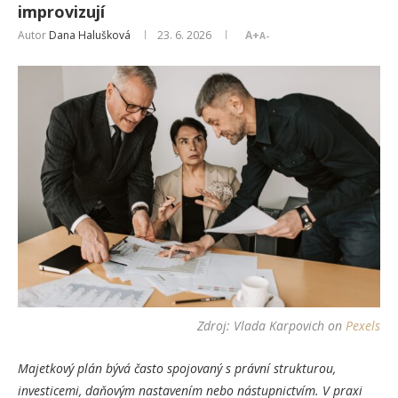
improvizují
Autor
Dana Halušková
23. 6. 2026
A+
A-
Zdroj:
Vlada Karpovich
on
Pexels
Majetkový plán bývá často spojovaný s právní strukturou,
investicemi, daňovým nastavením nebo nástupnictvím. V praxi