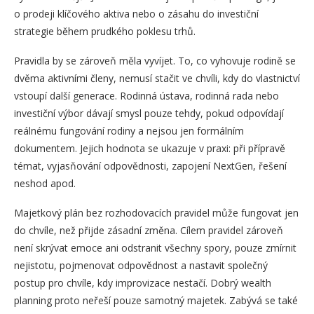
o prodeji klíčového aktiva nebo o zásahu do investiční
strategie během prudkého poklesu trhů.
Pravidla by se zároveň měla vyvíjet. To, co vyhovuje rodině se
dvěma aktivními členy, nemusí stačit ve chvíli, kdy do vlastnictví
vstoupí další generace. Rodinná ústava, rodinná rada nebo
investiční výbor dávají smysl pouze tehdy, pokud odpovídají
reálnému fungování rodiny a nejsou jen formálním
dokumentem. Jejich hodnota se ukazuje v praxi: při přípravě
témat, vyjasňování odpovědnosti, zapojení NextGen, řešení
neshod apod.
Majetkový plán bez rozhodovacích pravidel může fungovat jen
do chvíle, než přijde zásadní změna. Cílem pravidel zároveň
není skrývat emoce ani odstranit všechny spory, pouze zmírnit
nejistotu, pojmenovat odpovědnost a nastavit společný
postup pro chvíle, kdy improvizace nestačí. Dobrý wealth
planning proto neřeší pouze samotný majetek. Zabývá se také