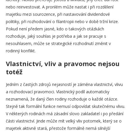
nebo reinvestovat. A pronlém může nastat i při rozdělení
majetku mezi sourozence, při nastavování dividendové
politiky, při rozhodování o filantropii nebo v době tržní krize.
Pokud není předem jasné, kdo o takových otázkách
rozhoduje, jaký souhlas je potřeba a jak se pracuje s
nesouhlasem, může se strategické rozhodnutí změnit v
rodinný konflikt.
Vlastnictví, vliv a pravomoc nejsou
totéž
Jedním z častých zdrojů nejasností je záměna vlastnictví, vlivu
a rozhodovací pravomoci. Vlastnický podíl automaticky
neznamená, že daný člen rodiny rozhoduje o každé otázce.
Stejně tak formální funkce nemusí odpovídat skutečnému vlivu.
V některých rodinách má zásadní slovo zakladatel i po předání
části vlastnictví. Jinde může mít velký vliv potomek, který se o
majetek aktivně stará, přestože formálně nemá silnější