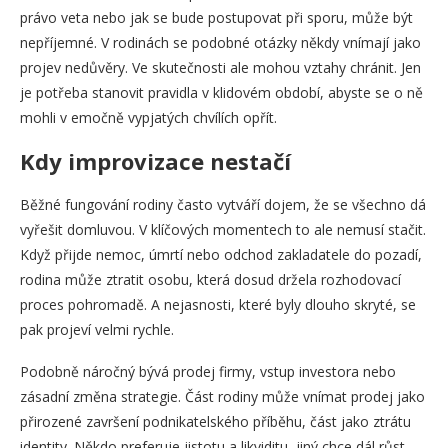
právo veta nebo jak se bude postupovat při sporu, může být
nepříjemné. V rodinách se podobné otázky někdy vnímají jako
projev nedůvěry. Ve skutečnosti ale mohou vztahy chránit. Jen
je potřeba stanovit pravidla v klidovém období, abyste se o ně
mohli v emočně vypjatých chvílích opřít.
Kdy improvizace nestačí
Běžné fungování rodiny často vytváří dojem, že se všechno dá
vyřešit domluvou. V klíčových momentech to ale nemusí stačit.
Když přijde nemoc, úmrtí nebo odchod zakladatele do pozadí,
rodina může ztratit osobu, která dosud držela rozhodovací
proces pohromadě. A nejasnosti, které byly dlouho skryté, se
pak projeví velmi rychle.
Podobně náročný bývá prodej firmy, vstup investora nebo
zásadní změna strategie. Část rodiny může vnímat prodej jako
přirozené završení podnikatelského příběhu, část jako ztrátu
identity. Někdo preferuje jistotu a likviditu, jiný chce dál růst