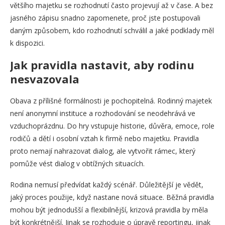
většího majetku se rozhodnutí často projevují až v čase. A bez
jasného zápisu snadno zapomenete, proč jste postupovali
daným způsobem, kdo rozhodnutí schválil a jaké podklady měl
k dispozici.
Jak pravidla nastavit, aby rodinu
nesvazovala
Obava z přílišné formálnosti je pochopitelná. Rodinný majetek
není anonymní instituce a rozhodování se neodehrává ve
vzduchoprázdnu. Do hry vstupuje historie, důvěra, emoce, role
rodičů a dětí i osobní vztah k firmě nebo majetku. Pravidla
proto nemají nahrazovat dialog, ale vytvořit rámec, který
pomůže vést dialog v obtížných situacích.
Rodina nemusí předvídat každý scénář. Důležitější je vědět,
jaký proces použije, když nastane nová situace. Běžná pravidla
mohou být jednodušší a flexibilnější, krizová pravidla by měla
být konkrétnější. Jinak se rozhoduje o úpravě reportingu, jinak