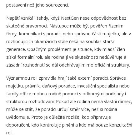
postavení než jeho sourozenci.
Napětí vzniká i tehdy, když NextGen nese odpovědnost bez
skutečné pravomoci. Nástupce může být pověřen řízením
firmy, komunikací s poradci nebo správou části majetku, ale v
rozhodujících okamžicích stále čeká na souhlas starší
generace. Opačným problémem je situace, kdy mladší člen
získá formální roli, ale rodina jí ve skutečnosti nedůvěřuje a
zásadní rozhodnutí se dál odehrávají mimo oficiální struktury.
Významnou roli zpravidla hrají také externí poradci. Správce
majetku, právník, daňový poradce, investiční specialista nebo
family office mohou rodině pomoci s odbornými podklady i
strukturou rozhodování. Pokud ale rodina nemá vlastní rámec,
může se stát, že poradci určují směr více, než si rodina
uvědomuje. Proto je důležité rozlišit, kdo připravuje
doporučení, kdo kontroluje plnění a kdo má pouze konzultační
roli.