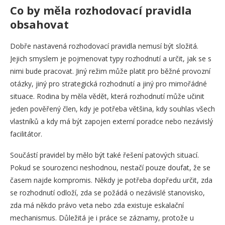
Co by měla rozhodovací pravidla
obsahovat
Dobře nastavená rozhodovací pravidla nemusí být složitá.
Jejich smyslem je pojmenovat typy rozhodnutí a určit, jak se s
nimi bude pracovat. Jiný režim může platit pro běžné provozní
otázky, jiný pro strategická rozhodnutí a jiný pro mimořádné
situace. Rodina by měla vědět, která rozhodnutí může učinit
jeden pověřený člen, kdy je potřeba většina, kdy souhlas všech
vlastníků a kdy má být zapojen externí poradce nebo nezávislý
facilitátor.
Součástí pravidel by mělo být také řešení patových situací.
Pokud se sourozenci neshodnou, nestačí pouze doufat, že se
časem najde kompromis. Někdy je potřeba dopředu určit, zda
se rozhodnutí odloží, zda se požádá o nezávislé stanovisko,
zda má někdo právo veta nebo zda existuje eskalační
mechanismus. Důležitá je i práce se záznamy, protože u