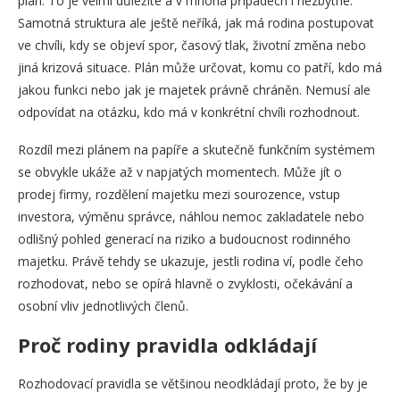
plán. To je velmi důležité a v mnoha případech i nezbytné.
Samotná struktura ale ještě neříká, jak má rodina postupovat
ve chvíli, kdy se objeví spor, časový tlak, životní změna nebo
jiná krizová situace. Plán může určovat, komu co patří, kdo má
jakou funkci nebo jak je majetek právně chráněn. Nemusí ale
odpovídat na otázku, kdo má v konkrétní chvíli rozhodnout.
Rozdíl mezi plánem na papíře a skutečně funkčním systémem
se obvykle ukáže až v napjatých momentech. Může jít o
prodej firmy, rozdělení majetku mezi sourozence, vstup
investora, výměnu správce, náhlou nemoc zakladatele nebo
odlišný pohled generací na riziko a budoucnost rodinného
majetku. Právě tehdy se ukazuje, jestli rodina ví, podle čeho
rozhodovat, nebo se opírá hlavně o zvyklosti, očekávání a
osobní vliv jednotlivých členů.
Proč rodiny pravidla odkládají
Rozhodovací pravidla se většinou neodkládají proto, že by je