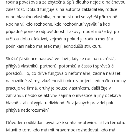
rodina považovala za zbytečná. Spíš dlouho nejde o naléhavou
záležitost. Dokud funguje silná autorita zakladatele, rodiče
nebo hlavního vlastníka, mnoho situací se vyřeší přirozeně.
Rodina ví, kdo rozhodne, kdo rozhodnutí vysvětlí a kdo
případně ponese odpovědnost. Takový model může být po
určitou dobu efektivní, zejména pokud je rodina menší a
podnikání nebo majetek mají jednodušší strukturu.
Složitější situace nastává ve chvíli, kdy se rodina rozrůstá,
přibývá vlastníků, partnerů, potomků a často i správců či
poradců. To, co dříve fungovalo neformálně, začíná narážet
na rozdílné zájmy, zkušenosti i míru zapojení. Jeden člen rodiny
pracuje ve firmě, druhý je pouze vlastníkem, další žije v
zahraničí, někdo se aktivně zajímá o investice a jiný očekává
hlavně stabilní výplatu dividend. Bez jasných pravidel pak
přibývá nedorozumění.
Důvodem odkládání bývá také snaha neotevírat citlivá témata.
Mluvit o tom, kdo má mít pravomoc rozhodovat, kdo má