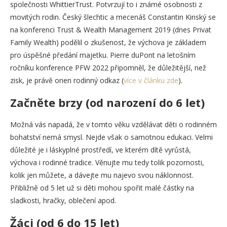
společnosti WhittierTrust. Potvrzují to i známé osobnosti z
movitých rodin. Český šlechtic a mecenáš Constantin Kinský se
na konferenci Trust & Wealth Management 2019 (dnes Privat
Family Wealth) podělil o zkušenost, že výchova je základem
pro úspěšné předání majetku. Pierre duPont na letošním
ročníku konference PFW 2022 připomněl, že důležitější, než
zisk, je právě onen rodinný odkaz (
více v článku zde
).
Začněte brzy (od narození do 6 let)
Možná vás napadá, že v tomto věku vzdělávat děti o rodinném
bohatství nemá smysl. Nejde však o samotnou edukaci. Velmi
důležité je i láskyplné prostředí, ve kterém dítě vyrůstá,
výchova i rodinné tradice. Věnujte mu tedy tolik pozornosti,
kolik jen můžete, a dávejte mu najevo svou náklonnost.
Přibližně od 5 let už si děti mohou spořit malé částky na
sladkosti, hračky, oblečení apod.
Žáci (od 6 do 15 let)