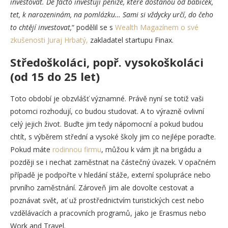
investovat. De facto investují peníze, které dostanou od babiček,
tet, k narozeninám, na pomlázku… Sami si vždycky určí, do čeho
to chtějí investovat,
“ podělil se s
Wealth Magazínem o své
zkušenosti Juraj Hrbatý,
zakladatel startupu Finax.
Středoškoláci, popř. vysokoškoláci
(od 15 do 25 let)
Toto období je obzvlášť významné. Právě nyní se totiž vaši
potomci rozhodují, co budou studovat. A to výrazně ovlivní
celý jejich život. Buďte jim tedy nápomocní a pokud budou
chtít, s výběrem střední a vysoké školy jim co nejlépe poraďte.
Pokud máte
rodinnou firmu
, můžou k vám jít na brigádu a
později se i nechat zaměstnat na částečný úvazek. V opačném
případě je podpořte v hledání stáže, externí spolupráce nebo
prvního zaměstnání. Zároveň jim ale dovolte cestovat a
poznávat svět, ať už prostřednictvím turistických cest nebo
vzdělávacích a pracovních programů, jako je Erasmus nebo
Work and Travel.