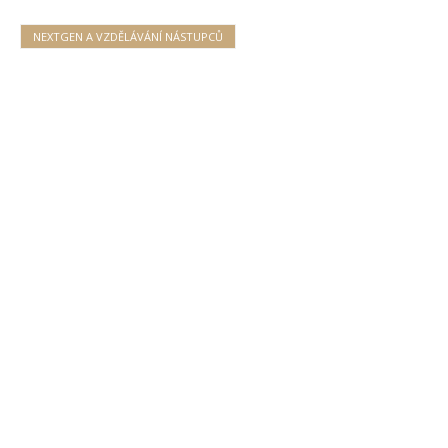
NEXTGEN A VZDĚLÁVÁNÍ NÁSTUPCŮ