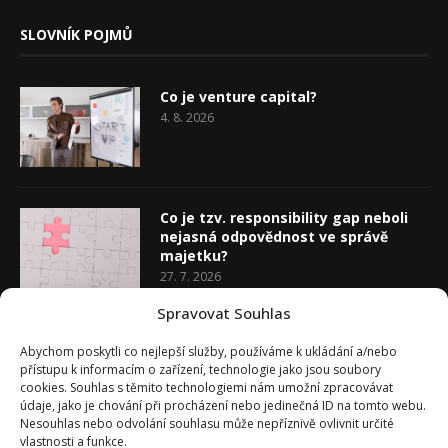
SLOVNÍK POJMŮ
Co je venture capital?
4. 8. 2026
Co je tzv. responsibility gap neboli
nejasná odpovědnost ve správě
majetku?
27. 7. 2026
Spravovat Souhlas
Co je rozhodovací analýza
Abychom poskytli co nejlepší služby, používáme k ukládání a/nebo
20. 7. 2026
přístupu k informacím o zařízení, technologie jako jsou soubory
cookies. Souhlas s těmito technologiemi nám umožní zpracovávat
údaje, jako je chování při procházení nebo jedinečná ID na tomto webu.
Nesouhlas nebo odvolání souhlasu může nepříznivě ovlivnit určité
vlastnosti a funkce.