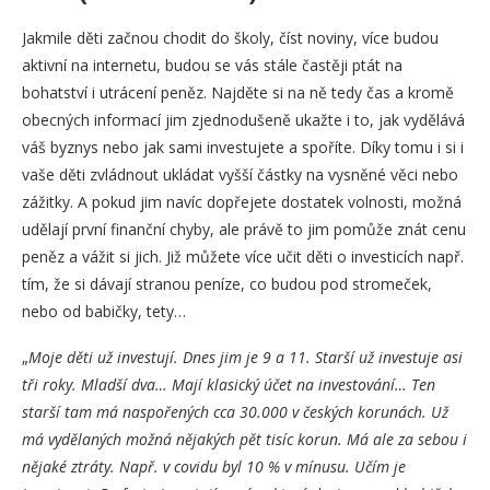
Jakmile děti začnou chodit do školy, číst noviny, více budou
aktivní na internetu, budou se vás stále častěji ptát na
bohatství i utrácení peněz. Najděte si na ně tedy čas a kromě
obecných informací jim zjednodušeně ukažte i to, jak vydělává
váš byznys nebo jak sami investujete a spoříte. Díky tomu i si i
vaše děti zvládnout ukládat vyšší částky na vysněné věci nebo
zážitky. A pokud jim navíc dopřejete dostatek volnosti, možná
udělají první finanční chyby, ale právě to jim pomůže znát cenu
peněz a vážit si jich. Již můžete více učit děti o investicích např.
tím, že si dávají stranou peníze, co budou pod stromeček,
nebo od babičky, tety…
„
Moje děti už investují. Dnes jim je 9 a 11. Starší už investuje asi
tři roky. Mladší dva… Mají klasický účet na investování… Ten
starší tam má naspořených cca 30.000 v českých korunách. Už
má vydělaných možná nějakých pět tisíc korun. Má ale za sebou i
nějaké ztráty. Např. v covidu byl 10 % v mínusu. Učím je