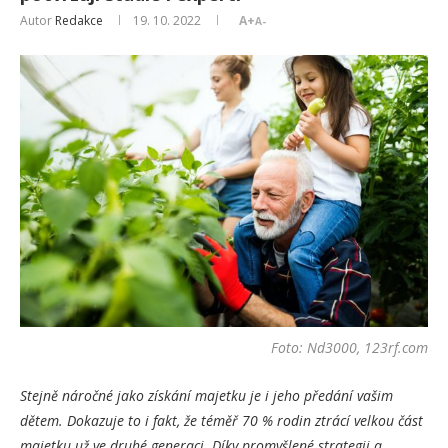
Autor
Redakce
19. 10. 2022
A+
A-
Foto: Nd3000, 123rf.com
Stejně náročné jako získání majetku je i jeho předání vašim
dětem. Dokazuje to i fakt, že téměř 70 % rodin ztrácí velkou část
majetku už ve druhé generaci. Díky promyšlené strategii a