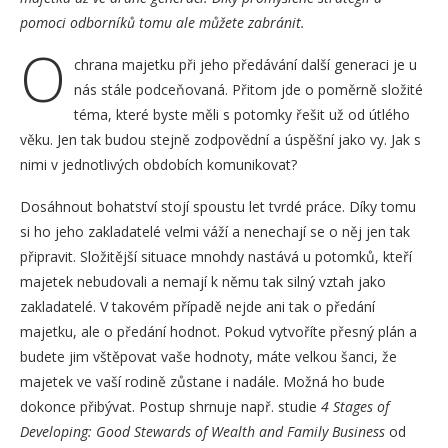
pomoci odborníků tomu ale můžete zabránit.
O
chrana majetku při jeho předávání další generaci je u
nás stále podceňovaná. Přitom jde o poměrně složité
téma, které byste měli s potomky řešit už od útlého
věku. Jen tak budou stejně zodpovědní a úspěšní jako vy. Jak s
nimi v jednotlivých obdobích komunikovat?
Dosáhnout bohatství stojí spoustu let tvrdé práce. Díky tomu
si ho jeho zakladatelé velmi váží a nenechají se o něj jen tak
připravit. Složitější situace mnohdy nastává u potomků, kteří
majetek nebudovali a nemají k němu tak silný vztah jako
zakladatelé. V takovém případě nejde ani tak o předání
majetku, ale o předání hodnot. Pokud vytvoříte přesný plán a
budete jim vštěpovat vaše hodnoty, máte velkou šanci, že
majetek ve vaší rodině zůstane i nadále. Možná ho bude
dokonce přibývat. Postup shrnuje např. studie
4 Stages of
Developing: Good Stewards of Wealth and Family Business
od