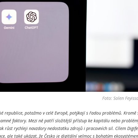
Foto: Solen Feyiss
ké republice, potažmo v celé Evropě, potýkají s řadou problémů. Kromě 
namné faktory. Mezi ně patří složitější přístup ke kapitálu nebo problém
ak růst rychleji navzdory nedostatku zdrojů i pracovních sil. Cílem Digif
ace, ale také ukázat, že Česko je digitální velmoc s bohatým ekosystémem