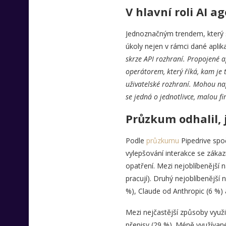
V hlavní roli AI ag
Jednoznačným trendem, který s
úkoly nejen v rámci dané aplik
skrze API rozhraní. Propojené a
operátorem, který říká, kam je 
uživatelské rozhraní. Mohou nap
se jedná o jednotlivce, malou 
Průzkum odhalil, j
Podle
průzkumu
Pipedrive spoč
vylepšování interakce se zákaz
opatření. Mezi nejoblíbenější n
pracují). Druhý nejoblíbenější 
%), Claude od Anthropic (6 %) a
Mezi nejčastější způsoby využit
přepisy (29 %). Méně využívané