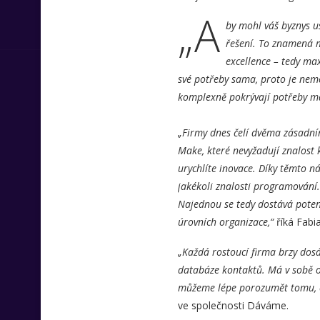
„A
by mohl váš byznys u
řešení. To znamená m
excellence – tedy max
své potřeby sama, proto je nemé
komplexně pokrývají potřeby ma
„Firmy dnes čelí dvěma zásadním
Make, které nevyžadují znalost 
urychlíte inovace. Díky těmto n
jakékoli znalosti programování. 
Najednou se tedy dostává poten
úrovních organizace,“
říká Fabi
„Každá rostoucí firma brzy dos
databáze kontaktů. Má v sobě ob
můžeme lépe porozumět tomu, co
ve společnosti Dáváme.