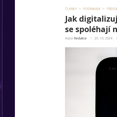
ČLÁNKY
PODNIKÁNÍ
PŘESG
Jak digitaliz
se spoléhají 
Autor
Redakce
25. 10. 2024