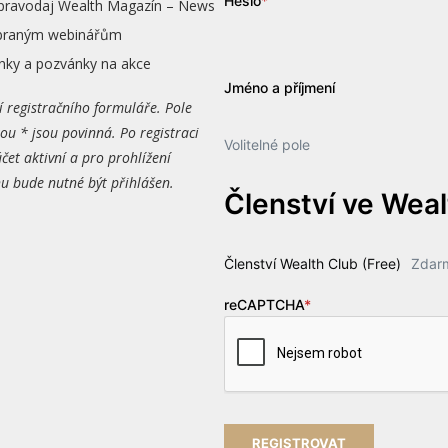
Heslo
*
zpravodaj Wealth Magazín – News
vybraným webinářům
nky a pozvánky na akce
Jméno a příjmení
í registračního formuláře. Pole
ou * jsou povinná. Po registraci
Volitelné pole
čet aktivní a pro prohlížení
 bude nutné být přihlášen.
Členství ve Wea
Členství Wealth Club (Free)
Zdar
reCAPTCHA
*