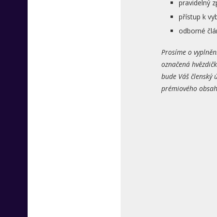
pravidelný 
přístup k 
odborné člá
Prosíme o vyplněn
označená hvězdičk
bude Váš členský ú
prémiového obsahu