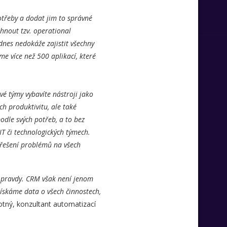
otřeby a dodat jim to správné
hnout tzv. operational
 dnes nedokáže zajistit všechny
e více než 500 aplikací, které
é týmy vybavíte nástroji jako
h produktivitu, ale také
dle svých potřeb, a to bez
IT či technologických týmech.
 řešení problémů na všech
j pravdy. CRM však není jenom
ískáme data o všech činnostech,
tný, konzultant automatizací