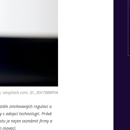
a, unsplash.com, ID _XtH7BBRPtA
stále zmiňovaných regulací a
y s adopcí technologií. Právě
estu je nejen seznámit firmy a
 inovací.