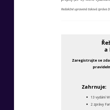
Redakčně upravená tisková zpráva Di
Řeš
a 
Zaregistrujte se zd
pravideln
Zahrnuje:
13 vydání W
2 zprávy Fa