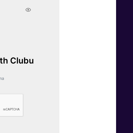
lth Clubu
ma