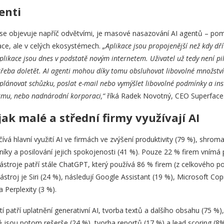
enti
e objevuje napříč odvětvími, je masové nasazování AI agentů – pom
ace, ale v celých ekosystémech.
„Aplikace jsou propojenější než kdy dřív
plikace jsou dnes v podstatě novým internetem. Uživatel už tedy není pil
třeba doletět. AI agenti mohou díky tomu obsluhovat libovolné množství 
lánovat schůzku, poslat e-mail nebo vymýšlet libovolné podmínky a inst
firmu, nebo nadnárodní korporaci,“
říká Radek Novotný, CEO Superface
ak malé a střední firmy využívají AI
ívá hlavní využití AI ve firmách ve zvýšení produktivity (79 %), shrom
níky a posilování jejich spokojenosti (41 %). Pouze 22 % firem vnímá 
ástroje patří stále ChatGPT, který používá 86 % firem (z celkového poč
nástroj je Siri (24 %), následují Google Assistant (19 %), Microsoft Co
 Perplexity (3 %).
í patří uplatnění generativní AI, tvorba textů a dalšího obsahu (75 %)
 jsou potom rešerše (24 %), tvorba reportů (17 %) a lead scoring (8%