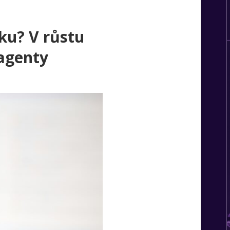
sku? V růstu
 agenty