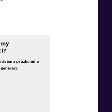
irmy
ci?
zprávám z průzkumů a
 generaci.