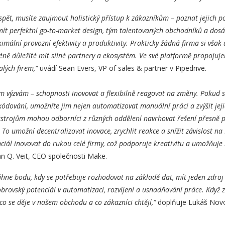
spět, musíte zaujmout holistický přístup k zákazníkům – poznat jejich p
ít perfektní go-to-market design, tým talentovaných obchodníků a dosá
imální provozní efektivity a produktivity. Prakticky žádná firma si však
ně důležité mít silné partnery a ekosystém. Ve své platformě propojujem
lých firem,“
uvádí Sean Evers, VP of sales & partner v Pipedrive.
 výzvám – schopnosti inovovat a flexibilně reagovat na změny. Pokud sv
kódování, umožníte jim nejen automatizovat manuální práci a zvýšit jejic
ástrojům mohou odborníci z různých oddělení navrhovat řešení přesně po
To umožní decentralizovat inovace, zrychlit reakce a snížit závislost na 
ciál inovovat do rukou celé firmy, což podporuje kreativitu a umožňuje
an Q. Veit, CEO společnosti Make.
áhne bodu, kdy se potřebuje rozhodovat na základě dat, mít jeden zdro
rovský potenciál v automatizaci, rozvíjení a usnadňování práce. Když z
 se děje v našem obchodu a co zákazníci chtějí,“
doplňuje Lukáš Novo