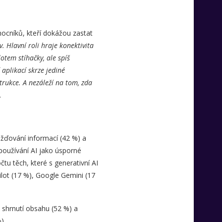
ocníků, kteří dokážou zastat
. Hlavní roli hraje konektivita
otem stíhačky, ale spíš
aplikací skrze jediné
rukce. A nezáleží na tom, zda
.
ažďování informací (42 %) a
používání AI jako úsporné
tu těch, které s generativní AI
pilot (17 %), Google Gemini (17
, shrnutí obsahu (52 %) a
).