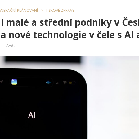
ENERAČNÍ PLÁNOVÁNÍ
TISKOVÉ ZPRÁVY
ují malé a střední podniky v Če
na nové technologie v čele s AI
A+
A-