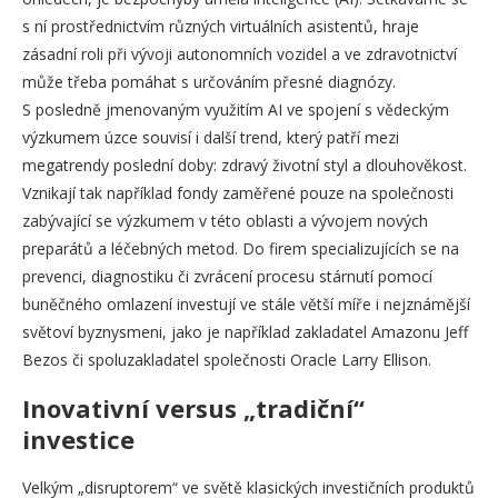
s ní prostřednictvím různých virtuálních asistentů, hraje
zásadní roli při vývoji autonomních vozidel a ve zdravotnictví
může třeba pomáhat s určováním přesné diagnózy.
S posledně jmenovaným využitím AI ve spojení s vědeckým
výzkumem úzce souvisí i další trend, který patří mezi
megatrendy poslední doby: zdravý životní styl a dlouhověkost.
Vznikají tak například fondy zaměřené pouze na společnosti
zabývající se výzkumem v této oblasti a vývojem nových
preparátů a léčebných metod. Do firem specializujících se na
prevenci, diagnostiku či zvrácení procesu stárnutí pomocí
buněčného omlazení investují ve stále větší míře i nejznámější
světoví byznysmeni, jako je například zakladatel Amazonu Jeff
Bezos či spoluzakladatel společnosti Oracle Larry Ellison.
Inovativní versus „tradiční“
investice
Velkým „disruptorem“ ve světě klasických investičních produktů