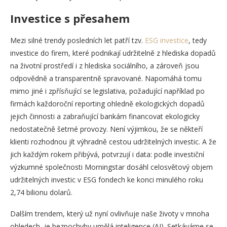
Investice s přesahem
Mezi silné trendy posledních let patří tzv.
ESG investice
, tedy
investice do firem, které podnikají udržitelně z hlediska dopadů
na životní prostředí i z hlediska sociálního, a zároveň jsou
odpovědně a transparentně spravované. Napomáhá tomu
mimo jiné i zpřísňující se legislativa, požadující například po
firmách každoroční reporting ohledně ekologických dopadů
jejich činnosti a zabraňující bankám financovat ekologicky
nedostatečně šetrné provozy. Není výjimkou, že se někteří
klienti rozhodnou jít výhradně cestou udržitelných investic. A že
jich každým rokem přibývá, potvrzují i data: podle investiční
výzkumné společnosti Morningstar dosáhl celosvětový objem
udržitelných investic v ESG fondech ke konci minulého roku
2,74 bilionu dolarů.
Dalším trendem, který už nyní ovlivňuje naše životy v mnoha
ohledech, je bezpochyby umělá inteligence (AI). Setkáváme se