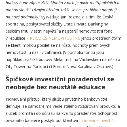
budovy bude zájem vždy. Mnoho z nich je navíc multifunkčních a
mohou sloužit různým účelům, takže se bez problému adaptují
na nové podmínky,“
vysvětluje Jan Rozmajzl s tím, že Česká
spořitelna, poskytovatel služby Erste Private Banking na
českém trhu, vlastní největší a nejstarší nemovitostní fond
v republice –
REICO ČS NEMOVITOSTNÍ
, jehož prostřednictvím
se klienti mohou podílet se na růstu hodnoty prémiových
nemovitostí u nás i v zahraničí. (V portfoliu fondu jsou
například pražské budovy Melantrich na Václavském náměstí a
City Tower na Pankráci či Forum Nová Karolina v Ostravě.)
Špičkové investiční poradenství se
neobejde bez neustálé edukace
Individuální přístup, který službu privátního bankovnictví
definuje, se samozřejmě vedle stálého rozšiřování produktů a
služeb promítá i do důrazu na kvalitu poradenství. Schopnost
privátního bankéře poskytnout klientovi
fundované investiční