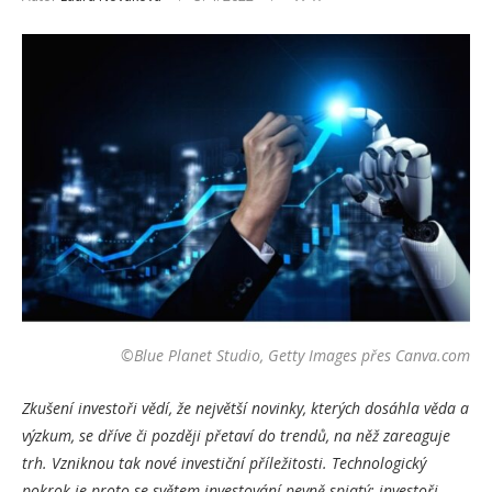
©Blue Planet Studio, Getty Images přes Canva.com
Zkušení investoři vědí, že největší novinky, kterých dosáhla věda a
výzkum, se dříve či později přetaví do trendů, na něž zareaguje
trh. Vzniknou tak nové investiční příležitosti. Technologický
pokrok je proto se světem investování pevně spjatý: investoři