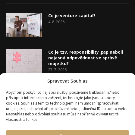
Co je venture capital?
4. 8. 2026
Co je tzv. responsibility gap neboli
nejasná odpovědnost ve správě
majetku?
27. 7. 2026
Spravovat Souhlas
Co je rozhodovací analýza
Abychom poskytli co nejlepší služby, používáme k ukládání a/nebo
20. 7. 2026
přístupu k informacím o zařízení, technologie jako jsou soubory
cookies. Souhlas s těmito technologiemi nám umožní zpracovávat
údaje, jako je chování při procházení nebo jedinečná ID na tomto webu.
Nesouhlas nebo odvolání souhlasu může nepříznivě ovlivnit určité
vlastnosti a funkce.