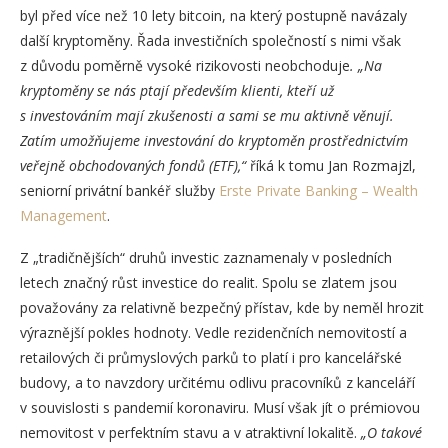
byl před více než 10 lety bitcoin, na který postupně navázaly
další kryptoměny. Řada investičních společností s nimi však
z důvodu poměrně vysoké rizikovosti neobchoduje
. „Na
kryptoměny se nás ptají především klienti, kteří už
s investováním mají zkušenosti a sami se mu aktivně věnují.
Zatím umožňujeme investování do kryptoměn prostřednictvím
veřejně obchodovaných fondů (ETF),“
říká k tomu Jan Rozmajzl,
seniorní privátní bankéř služby
Erste Private Banking – Wealth
Management
.
Z „tradičnějších“ druhů investic zaznamenaly v posledních
letech značný růst investice do realit. Spolu se zlatem jsou
považovány za relativně bezpečný přístav, kde by neměl hrozit
výraznější pokles hodnoty. Vedle rezidenčních nemovitostí a
retailových či průmyslových parků to platí i pro kancelářské
budovy, a to navzdory určitému odlivu pracovníků z kanceláří
v souvislosti s pandemií koronaviru. Musí však jít o prémiovou
nemovitost v perfektním stavu a v atraktivní lokalitě.
„O takové