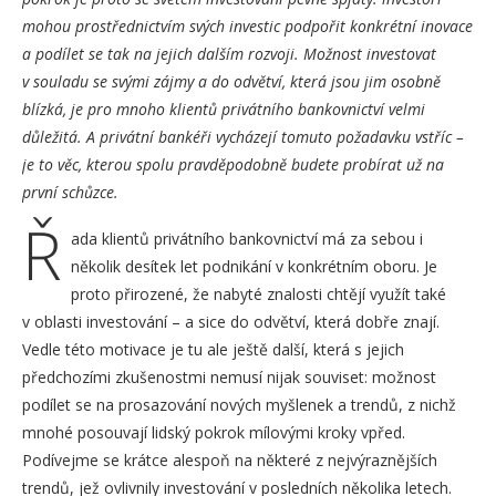
mohou prostřednictvím svých investic podpořit konkrétní inovace
a podílet se tak na jejich dalším rozvoji. Možnost investovat
v souladu se svými zájmy a do odvětví, která jsou jim osobně
blízká, je pro mnoho klientů privátního bankovnictví velmi
důležitá. A privátní bankéři vycházejí tomuto požadavku vstříc –
je to věc, kterou spolu pravděpodobně budete probírat už na
první schůzce.
Ř
ada klientů privátního bankovnictví má za sebou i
několik desítek let podnikání v konkrétním oboru. Je
proto přirozené, že nabyté znalosti chtějí využít také
v oblasti investování – a sice do odvětví, která dobře znají.
Vedle této motivace je tu ale ještě další, která s jejich
předchozími zkušenostmi nemusí nijak souviset: možnost
podílet se na prosazování nových myšlenek a trendů, z nichž
mnohé posouvají lidský pokrok mílovými kroky vpřed.
Podívejme se krátce alespoň na některé z nejvýraznějších
trendů, jež ovlivnily investování v posledních několika letech.