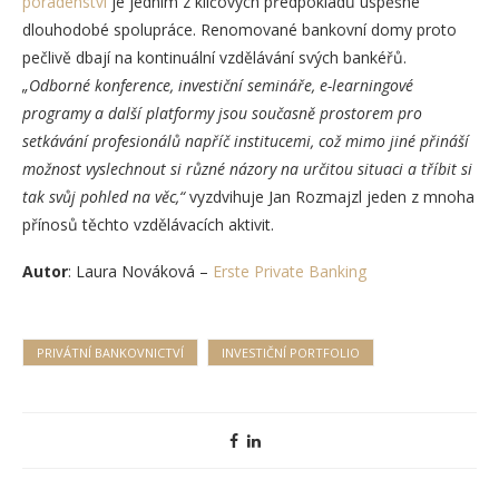
poradenství
je jedním z klíčových předpokladů úspěšné
dlouhodobé spolupráce. Renomované bankovní domy proto
pečlivě dbají na kontinuální vzdělávání svých bankéřů.
„Odborné konference, investiční semináře, e-learningové
programy a další platformy jsou současně prostorem pro
setkávání profesionálů napříč institucemi, což mimo jiné přináší
možnost vyslechnout si různé názory na určitou situaci a tříbit si
tak svůj pohled na věc,“
vyzdvihuje Jan Rozmajzl jeden z mnoha
přínosů těchto vzdělávacích aktivit.
Autor
: Laura Nováková –
Erste Private Banking
PRIVÁTNÍ BANKOVNICTVÍ
INVESTIČNÍ PORTFOLIO