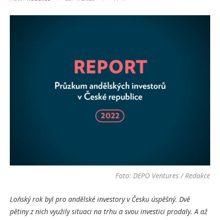
Foto: DEPO Ventures / Redakce
Loňský rok byl pro andělské investory v Česku úspěšný. Dvě
pětiny z nich využily situaci na trhu a svou investici prodaly. A až