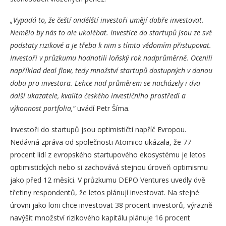
„Vypadá to, že čeští andělští investoři umějí dobře investovat.
Nemělo by nás to ale ukolébat. Investice do startupů jsou ze své
podstaty rizikové a je třeba k nim s tímto vědomím přistupovat.
Investoři v průzkumu hodnotili loňský rok nadprůměrně. Ocenili
například
deal flow, tedy množství startupů dostupných v danou
dobu pro investora. Lehce nad průměrem se nacházely i dva
další ukazatele, kvalita českého investičního prostředí a
výkonnost portfolia,“
uvádí Petr Šíma.
Investoři do startupů jsou optimističtí napříč Evropou.
Nedávná zpráva od společnosti Atomico ukázala, že 77
procent lidí z evropského startupového ekosystému je letos
optimistických nebo si zachovává stejnou úroveň optimismu
jako před 12 měsíci. V průzkumu DEPO Ventures uvedly dvě
třetiny respondentů, že letos plánují investovat. Na stejné
úrovni jako loni chce investovat 38 procent investorů, výrazně
navýšit množství rizikového kapitálu plánuje 16 procent