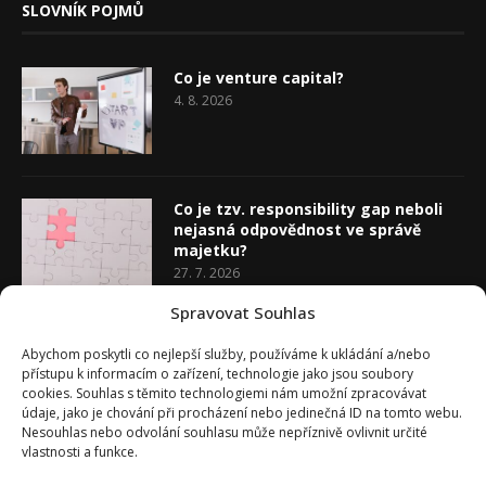
SLOVNÍK POJMŮ
Co je venture capital?
4. 8. 2026
Co je tzv. responsibility gap neboli
nejasná odpovědnost ve správě
majetku?
27. 7. 2026
Spravovat Souhlas
Co je rozhodovací analýza
Abychom poskytli co nejlepší služby, používáme k ukládání a/nebo
20. 7. 2026
přístupu k informacím o zařízení, technologie jako jsou soubory
cookies. Souhlas s těmito technologiemi nám umožní zpracovávat
údaje, jako je chování při procházení nebo jedinečná ID na tomto webu.
Nesouhlas nebo odvolání souhlasu může nepříznivě ovlivnit určité
vlastnosti a funkce.