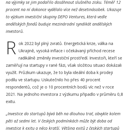
na výjimky se jim podařilo dosáhnout slušného zisku. Téměř 12
procent na ní dokonce vydělalo více než desetinásobek. Ukazuje
to výzkum investiční skupiny DEPO Ventures, která vedle
andělských fondů buduje mezinárodní syndikát andělských
investorů.
R
ok 2022 byl plný zvratů. Energetická krize, válka na
Ukrajině, vysoká inflace i očekávaný příchod recese
radikálně změnily investiční prostředí. Investoři, kteří se
zaměřují na startupy v rané fázi, však složitou situaci dokázali
využít. Průzkum ukazuje, že to byla ideální doba k prodeji
podílu ve startupu. Uskutečnilo ho přes 40 procent
respondentů, což je o 10 procentních bodů víc než v roce
2021. Na jednoho investora z výzkumu připadlo v průměru 0,8
exitu.
„Investice do startupů bývá běh na dlouhou trať, obvykle kolem
pěti až sedmi let. V českých podmínkách může být doba od
investice k exitu o něco kratší. Většina exitů z českých startupů