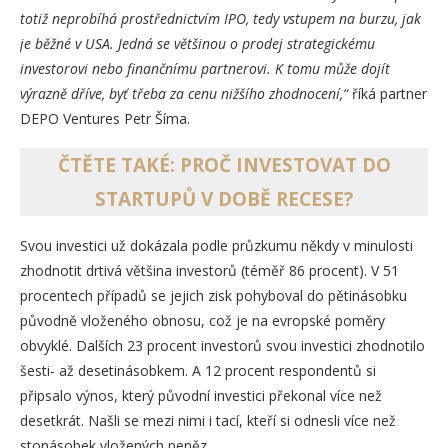
totiž neprobíhá prostřednictvím IPO, tedy vstupem na burzu, jak
je běžné v USA. Jedná se většinou o prodej strategickému
investorovi nebo finančnímu partnerovi. K tomu může dojít
výrazně dříve, byť třeba za cenu nižšího zhodnocení,“
říká partner
DEPO Ventures Petr Šíma.
ČTĚTE TAKÉ: PROČ INVESTOVAT DO
STARTUPŮ V DOBĚ RECESE?
Svou investici už dokázala podle průzkumu někdy v minulosti
zhodnotit drtivá většina investorů (téměř 86 procent). V 51
procentech případů se jejich zisk pohyboval do pětinásobku
původně vloženého obnosu, což je na evropské poměry
obvyklé. Dalších 23 procent investorů svou investici zhodnotilo
šesti- až desetinásobkem. A 12 procent respondentů si
připsalo výnos, který původní investici překonal více než
desetkrát. Našli se mezi nimi i tací, kteří si odnesli více než
stonásobek vložených peněz.