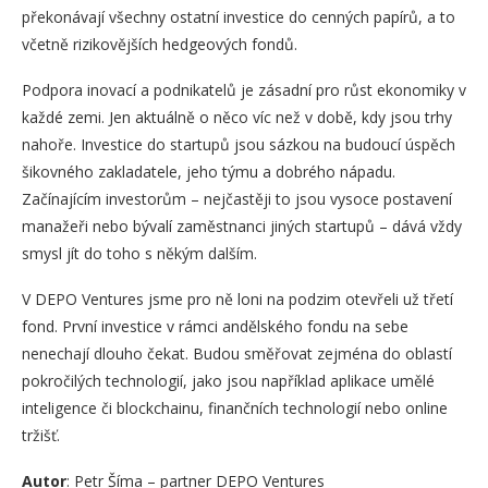
překonávají všechny ostatní investice do cenných papírů, a to
včetně rizikovějších hedgeových fondů.
Podpora inovací a podnikatelů je zásadní pro růst ekonomiky v
každé zemi. Jen aktuálně o něco víc než v době, kdy jsou trhy
nahoře. Investice do startupů jsou sázkou na budoucí úspěch
šikovného zakladatele, jeho týmu a dobrého nápadu.
Začínajícím investorům – nejčastěji to jsou vysoce postavení
manažeři nebo bývalí zaměstnanci jiných startupů – dává vždy
smysl jít do toho s někým dalším.
V DEPO Ventures jsme pro ně loni na podzim otevřeli už třetí
fond. První investice v rámci andělského fondu na sebe
nenechají dlouho čekat. Budou směřovat zejména do oblastí
pokročilých technologií, jako jsou například aplikace umělé
inteligence či blockchainu, finančních technologií nebo online
tržišť.
Autor
: Petr Šíma – partner DEPO Ventures