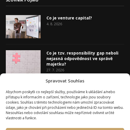
Co je venture capital?
4. 8. 2026
Co je tzv. responsibility gap neboli
nejasná odpovědnost ve správě
majetku?
27. 7. 2026
Spravovat Souhlas
Co je rozhodovací analýza
Abychom poskytli co nejlepší služby, používáme k ukládání a/nebo
20. 7. 2026
přístupu k informacím o zařízení, technologie jako jsou soubory
cookies. Souhlas s těmito technologiemi nám umožní zpracovávat
údaje, jako je chování při procházení nebo jedinečná ID na tomto webu.
Nesouhlas nebo odvolání souhlasu může nepříznivě ovlivnit určité
vlastnosti a funkce.