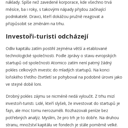
náklady. Spíše než zavedené korporace, kde všechno trvá
měsíce, ba i roky, s takovými nápady přijdou začínající
podnikatelé. Dravci, kteří dokážou pružně reagovat a
přizpůsobit se změnám na trhu.
Investoři-turisti odcházejí
Odliv kapitálu zatím postihl zejména větší a etablované
technologické společnosti. Podle zprávy o stavu evropských
startupů od společnosti Atomico zatím není patrný žádný
pokles celkových investic do mladých startupů. Na konci
loňského třetího čtvrtletí se pohyboval na podobné úrovni jako
ve stejné době loni.
Drobný pokles zájmu se nicméně nedá vyloučit. Z trhu mizí
investoři-turisti. Lidé, kteří slyšeli, že investovat do startupů je
fajn, ale moc tomu nerozuměli. Rozhazovali peníze bez
potřebných analýz. Myslím, že pro trh je to dobře. Na druhou
stranu, množství kapitálu ve fondech je stále poměrně velké.