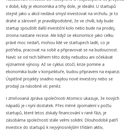
v době, kdy je ekonomika a trhy dole, je ideální. U startupů
stejně jako u akcií nedává smysl investovat na vrcholu. Je to
drahé a zároveň je pravděpodobné, že ve chvíli, kdy bude
startup spouštět další investiční kolo nebo bude na prodej,
zrovna nastane recese. Ale když se ekonomice jako celku
právě moc nedaří, mohou lidé ve startupech ladit, co je
potřeba, pracovat na sobě a připravovat se na budoucnost.
Navíc se od nich během této doby nebudou ani očekávat
významné výnosy. Až se cyklus otočí, krize pomine a
ekonomika bude v konjunktuře, budou připraveni na expanzi.
Úspěšné projekty snadno najdou nové investory nebo se
prodají za násobně víc peněz.
I zmiňovaná zpráva společnosti Atomico ukazuje, že nových
nápadů je i nyní dostatek. Přes mírné zpomalení v počtu
startupů, které letos získaly financování v rané fázi, je
zásobárna společností stále velmi solidní. Dlouhodobě patří
investice do startupů k nejvýnosnějším třídám aktiv,