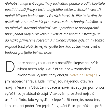
Alphabet, majitel Googlu. Trhy zachvátila panika a odliv kapitálu
postihl i další firmy z technologického sektoru. Mnozí investoři
malují blízkou budoucnost v černých barvách. Přesto tvrdím, že
právě rok 2023 může být pro investice do technologií ideální. A
do mladých startupů obzvlášť. Svou povahou se pochopitelně
bude jednat vždy o rizikovou investici, ale vhodnou strategií se
dá riziko přiměřeně rozředit. A nakonec slušně vydělat. I v tomto
případě totiž platí, že nejvíc vydělá ten, kdo začne investovat a
budovat portfolio během krize.
D
obré nápady totiž ani v atmosféře skepse na trzích
nikam nezmizely. Aktuální situace – zpomalení
ekonomiky, vysoké ceny energií i
válka na Ukrajině
–
jim naopak nahrává. Lidé i firmy jsou najednou otevřeni
novým řešením. Vědí, že inovace a nové nápady jim pomohou
vyřešit, co je aktuálně trápí. V takovém prostředí nejspíš
uspěje někdo, kdo vymyslí, jak lépe šetřit energie, nebo ten,
kdo usnadní podnikům jejich fungování či jim pomůže uspořit