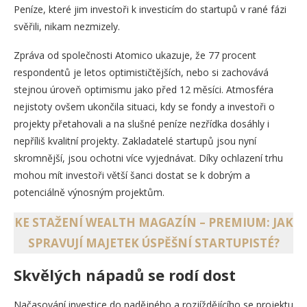
Peníze, které jim investoři k investicím do startupů v rané fázi
svěřili, nikam nezmizely.
Zpráva od společnosti Atomico ukazuje, že 77 procent
respondentů je letos optimističtějších, nebo si zachovává
stejnou úroveň optimismu jako před 12 měsíci. Atmosféra
nejistoty ovšem ukončila situaci, kdy se fondy a investoři o
projekty přetahovali a na slušné peníze nezřídka dosáhly i
nepříliš kvalitní projekty. Zakladatelé startupů jsou nyní
skromnější, jsou ochotni více vyjednávat. Díky ochlazení trhu
mohou mít investoři větší šanci dostat se k dobrým a
potenciálně výnosným projektům.
KE STAŽENÍ WEALTH MAGAZÍN – PREMIUM: JAK
SPRAVUJÍ MAJETEK ÚSPĚŠNÍ STARTUPISTÉ?
Skvělých nápadů se rodí dost
Načasování investice do nadějného a rozjíždějícího se projektu