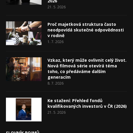
2026
21. 5. 2026
Proč majetková struktura často
neodpovídá skutečné odpovědnosti
v rodině
1. 7. 2026
Vzkaz, který může ovlivnit celý život.
Nová filmová série otevírá téma
toho, co předáváme dalším
generacím
8. 7. 2026
Ke stažení: Přehled fondů
kvalifikovaných investorů v ČR (2026)
21. 5. 2026
SLOVNÍK POJMŮ