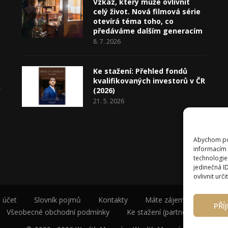
Vzkaz, který může ovlivnit
celý život. Nová filmová série
otevírá téma toho, co
předáváme dalším generacím
8. 7. 2026
Ke stažení: Přehled fondů
kvalifikovaných investorů v ČR
(2026)
21. 5. 2026
Abychom pos
informacím 
technologie
jedinečná I
ovlivnit urči
 účet
Slovník pojmů
Kontakty
Máte zájem o spolupráci
PŘÍ
Všeobecné obchodní podmínky
Ke stažení (partneři a autoři)