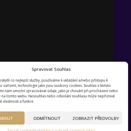
Spravovat Souhlas
kytli co nejlepší služby, používáme k ukládání a/nebo přístupu k
o zařízení, technologie jako jsou soubory cookies. Souhlas s těmito
mi nám umožní zpracovávat údaje, jako je chování při procházení nebo
D na tomto webu. Nesouhlas nebo odvolání souhlasu může nepříznivě
té vlastnosti a funkce.
?
Pravidla používání webu wmag.cz
JMOUT
ODMÍTNOUT
ZOBRAZIT PŘEDVOLBY
Zásady cookies
Prohlášení o ochraně osobních údajů