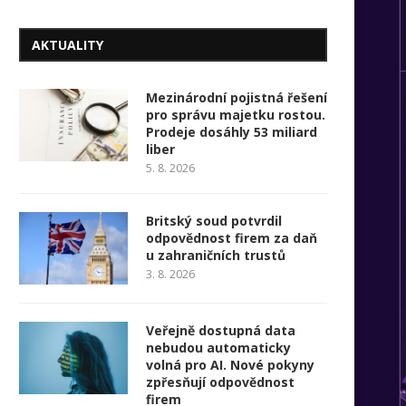
AKTUALITY
Mezinárodní pojistná řešení
pro správu majetku rostou.
Prodeje dosáhly 53 miliard
liber
5. 8. 2026
Britský soud potvrdil
odpovědnost firem za daň
u zahraničních trustů
3. 8. 2026
Veřejně dostupná data
nebudou automaticky
volná pro AI. Nové pokyny
zpřesňují odpovědnost
firem