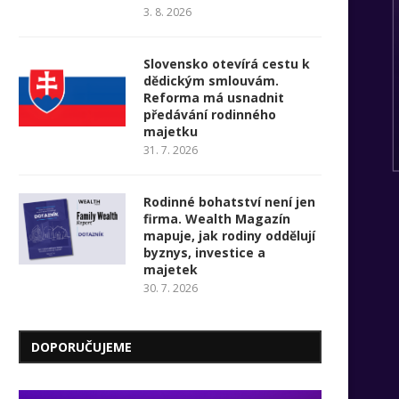
3. 8. 2026
Slovensko otevírá cestu k
dědickým smlouvám.
Reforma má usnadnit
předávání rodinného
majetku
31. 7. 2026
Rodinné bohatství není jen
firma. Wealth Magazín
mapuje, jak rodiny oddělují
byznys, investice a
majetek
30. 7. 2026
DOPORUČUJEME