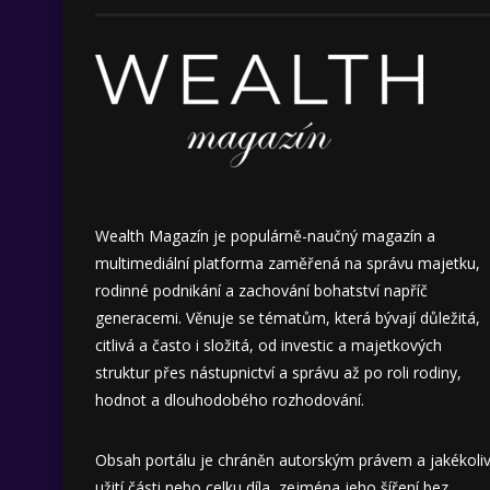
Wealth Magazín je populárně-naučný magazín a
multimediální platforma zaměřená na správu majetku,
rodinné podnikání a zachování bohatství napříč
generacemi. Věnuje se tématům, která bývají důležitá,
citlivá a často i složitá, od investic a majetkových
struktur přes nástupnictví a správu až po roli rodiny,
hodnot a dlouhodobého rozhodování.
Obsah portálu je chráněn autorským právem a jakékoli
užití části nebo celku díla, zejména jeho šíření bez