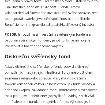
sice jedná o právní formu svěřenského fondu, statusem je to
však investiční fond dle § 142 odst. 1 ZISIF. Kromě
zakladatele/kvalifikovaného investora má svého správce, resp.
obhospodařovatele (investiční společnosti), a dohlížitele.
Beneficientem je zpravidla zalkadatel/kvalifikovaný investor.
POZOR
: Je rozdíl mezi investičním svěřenským fondem a
osobním svěřenským fondem, jehož funkcí je mimo jiné
investovat a tím zhodnocovat majetek.
Diskreční svěřenský fond
Název diskrečního svěřenského fondu souvisí s diskrecí
obmyšlených, tedy s jejich klasifikací. To by mělo být cílem
zejména svěřenského správce, který má v diskrečním
svěřenském fondu velkou volnost v tom, jak bude výnosy a
případně i kapitál zakladatele fondu kontrolovat a rozdělovat
mezi jednotlivé beneficienty (obmyšlené). Žádný z nich však
nemá absolutní nárok na majetek z fondu. Výhodou je, že