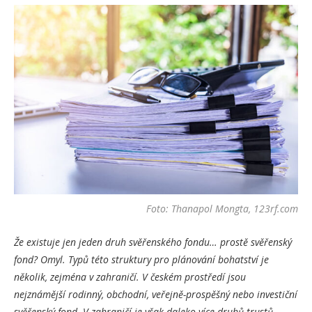
Foto: Thanapol Mongta, 123rf.com
Že existuje jen jeden druh svěřenského fondu… prostě svěřenský
fond? Omyl. Typů této struktury pro plánování bohatství je
několik, zejména v zahraničí. V českém prostředí jsou
nejznámější rodinný, obchodní, veřejně-prospěšný nebo investiční
svěřenský fond. V zahraničí je však daleko více druhů trustů.