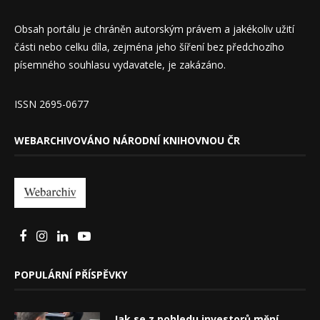
Obsah portálu je chráněn autorským právem a jakékoliv užití
části nebo celku díla, zejména jeho šíření bez předchozího
písemného souhlasu vydavatele, je zakázáno.
ISSN 2695-0677
WEBARCHIVOVÁNO NÁRODNÍ KNIHOVNOU ČR
POPULÁRNÍ PŘÍSPĚVKY
Jak se z pohledu investorů mění