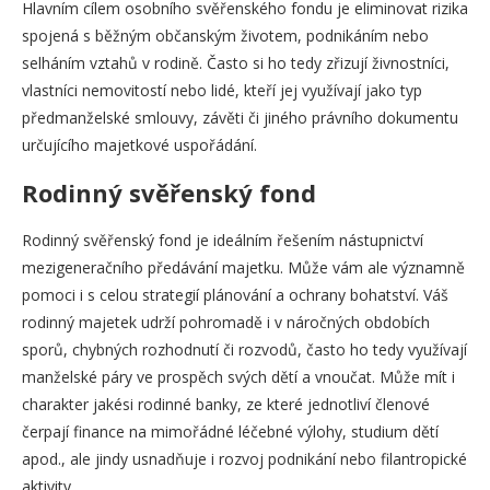
Hlavním cílem osobního svěřenského fondu je eliminovat rizika
spojená s běžným občanským životem, podnikáním nebo
selháním vztahů v rodině. Často si ho tedy zřizují živnostníci,
vlastníci nemovitostí nebo lidé, kteří jej využívají jako typ
předmanželské smlouvy, závěti či jiného právního dokumentu
určujícího majetkové uspořádání.
Rodinný svěřenský fond
Rodinný svěřenský fond je ideálním řešením nástupnictví
mezigeneračního předávání majetku. Může vám ale významně
pomoci i s celou strategií plánování a ochrany bohatství. Váš
rodinný majetek udrží pohromadě i v náročných obdobích
sporů, chybných rozhodnutí či rozvodů, často ho tedy využívají
manželské páry ve prospěch svých dětí a vnoučat. Může mít i
charakter jakési rodinné banky, ze které jednotliví členové
čerpají finance na mimořádné léčebné výlohy, studium dětí
apod., ale jindy usnadňuje i rozvoj podnikání nebo filantropické
aktivity.