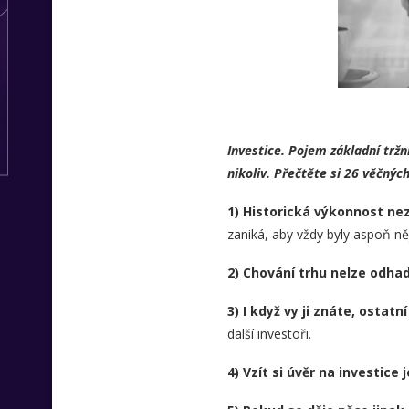
Investice. Pojem základní trž
nikoliv. Přečtěte si 26 věčnýc
1) Historická výkonnost ne
zaniká, aby vždy byly aspoň n
2) Chování trhu nelze odha
3) I když vy ji znáte, ostat
další investoři.
4) Vzít si úvěr na investice