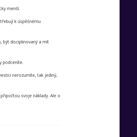
ycky menší.
potřebují k úspěšnému
být disciplinovaný a mít
y podceníte.
stici nerozumíte, tak jediný,
připočtou svoje náklady. Ale o