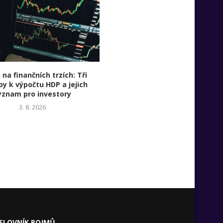
na finančních trzích: Tři
Diverzifikace nikdy není po
py k výpočtu HDP a jejich
cenných papírů v portfoliu. Sk
ýznam pro investory
diverzifikované portfolio j
promyšlená kombinace invest
3. 8. 2026
30. 7. 2026
SLOVNÍK POJMŮ