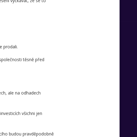
ešení vyčkávat, že se to
e prodali.
společnosti těsně před
ech, ale na odhadech
nvesticích všichni jen
jícího budou pravděpodobně