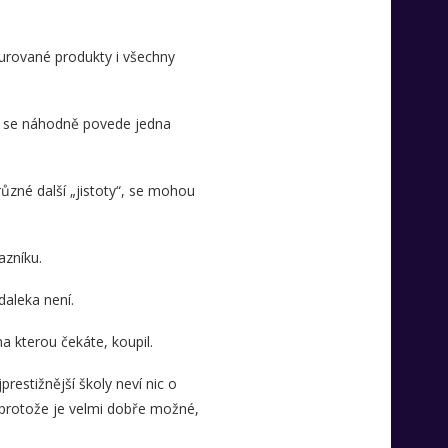
kturované produkty i všechny
ině se náhodně povede jedna
různé další „jistoty“, se mohou
azníku.
daleka není.
a kterou čekáte, koupil.
restižnější školy neví nic o
, protože je velmi dobře možné,