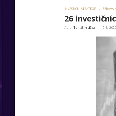
INVESTIČNÍ STRATEGIE
SPRÁVA M
26 investiční
Autor
Tomáš Krsička
9. 8. 202