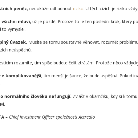
stních peněz,
nedokáže odhadnout
riziko
. U těch cizích je riziko vžd
 všichni mluví,
už je pozdě. Protože to je ten poslední krok, který 
í to vymysleli.
 plný úvazek.
Musíte se tomu soustavně věnovat, rozumět problému, 
zích neúspěchů.
esticím rozumíte, tím spíše budete čelit ztrátám. Protože něco vždyck
ice komplikovanější,
tím menší je šance, že bude úspěšná. Pokud inve
.
o normálního člověka nefungují.
Zvlášť v okamžiku, kdy si k tomu 
ví.
FA
– Chief Investment Officer společnosti Accredio