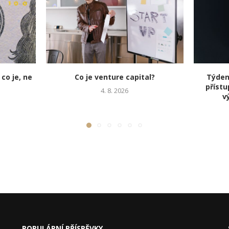
 co je, ne
Co je venture capital?
Týden 
přístu
4. 8. 2026
v
POPULÁRNÍ PŘÍSPĚVKY