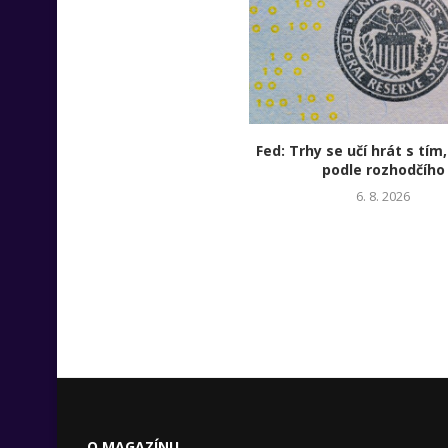
Fed: Trhy se učí hrát s tím,
podle rozhodčího
6. 8. 2026
O MAGAZÍNU