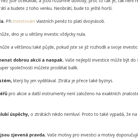
, než jste očekávali, a jsou rozumné důvody, proč to tak je, tak není ř
átí a budete z toho venku. Neobrátí, bude to ještě horší.
a.
Při
investování
vlastních peněz to platí dvojnásob.
ůže, dno je u většiny investic vždycky nula.
ůže a většinou také půjde, pokud jste se již rozhodli a svoje investic
enat dobrou akcii a naopak.
Vaše nejlepší investice může být do 
uper společnosti můžete prodělat balík.
ystém,
který by jen vydělával. Ztráta je přece také byznys.
léřů
pro akcie a další instrumenty není založeno na exaktních znalost
hlubí úspěchy,
o ztrátách nikdo nemluví. Proto to také vypadá, že na i
ejsou zjevená pravda.
Vaše motivy pro investici a motivy doporuču