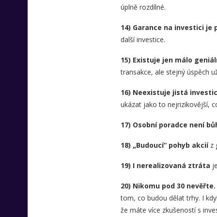
úplně rozdílné.
14) Garance na investici je 
další investice.
15) Existuje jen málo geniá
transakce, ale stejný úspěch u
16) Neexistuje jistá investi
ukázat jako to nejrizikovější, co
17) Osobní poradce není bů
18) „Budoucí“ pohyb akcií
z 
19) I nerealizovaná ztráta
je
20) Nikomu pod 30 nevěřte.
tom, co budou dělat trhy. I kdy
že máte více zkušeností s inv