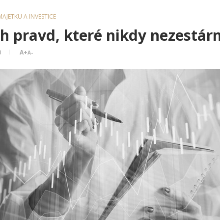
AJETKU A INVESTICE
ch pravd, které nikdy nezestár
0
A+
A-