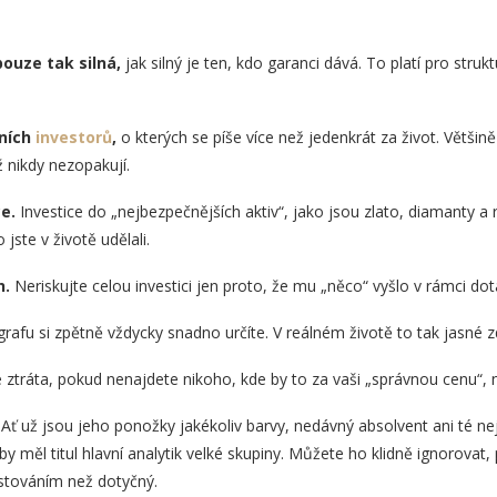
pouze tak silná,
jak silný je ten, kdo garanci dává. To platí pro stru
lních
investorů
,
o kterých se píše více než jedenkrát za život. Větš
ž nikdy nezopakují.
ce.
Investice do „nejbezpečnějších aktiv“, jako jsou zlato, diamanty a 
 jste v životě udělali.
h.
Neriskujte celou investici jen proto, že mu „něco“ vyšlo v rámci dot
grafu si zpětně vždycky snadno určíte. V reálném životě to tak jasné z
 ztráta, pokud nenajdete nikoho, kde by to za vaši „správnou cenu“, n
Ať už jsou jeho ponožky jakékoliv barvy, nedávný absolvent ani té nejp
by měl titul hlavní analytik velké skupiny. Můžete ho klidně ignorovat
estováním než dotyčný.