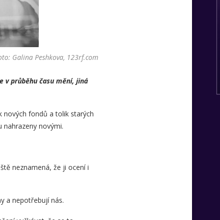
oto: Galina Peshkova, 123rf.com
e v průběhu času mění, jiná
 nových fondů a tolik starých
u nahrazeny novými.
ště neznamená, že ji ocení i
y a nepotřebují nás.