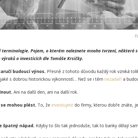
F
ní terminologie. Pojem, o kterém naleznete mnoho tvrzení, některá s
h výroků o investicích dle Tomáše Krsičky.
zaručí budoucí výnos.
Přesně z tohoto důvodu každý rok vzniká tolik
ějaké s dobrou historickou výkonností… Než se i těm
nezadaří
a budo
dnout.
Ani na další den, ani na další rok.
ní se mohou plést.
To, že
investujete
do firmy, kterou dobře znáte, je
 je špatný nápad.
Kdyby to šlo tak jednoduše, tak to banky dělají sam