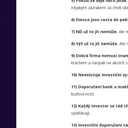
5) Pokud se děje něco jinak
nějakým zázrakem za chvíli obr
6) Emoce jsou cesta do pekl
7) Níž už to jít nemůže.
Ale m
8) Výš už to jít nemůže.
Ale m
9) Dobrá firma nemusí znam
krachem a naopak na akciích s
10) Neexistuje investiční s
11) Doporučení bank a mak
budoucnosti.
12) Každý investor se rád c
vydělávají.
13) Investiční doporučení n