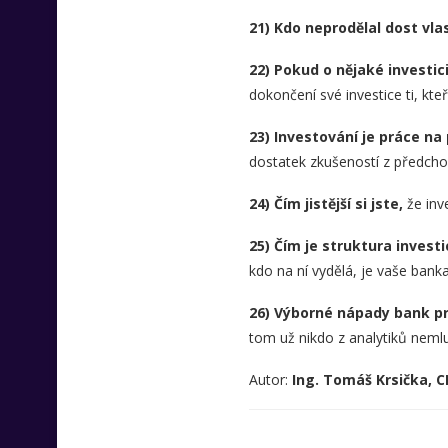
21) Kdo neprodělal dost vla
22) Pokud o nějaké investici
dokončení své investice ti, kteř
23) Investování je práce na
dostatek zkušeností z předcho
24) Čím jistější si jste,
že inv
25) Čím je struktura invest
kdo na ní vydělá, je vaše banka
26) Výborné nápady bank pr
tom už nikdo z analytiků nemlu
Autor:
Ing. Tomáš Krsička, C