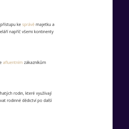
 přístupu ke
správě
majetku a
láří napříč všemi kontinenty
je
afluentním
zákazníkům
atých rodin, které využívají
at rodinné dědictví po další