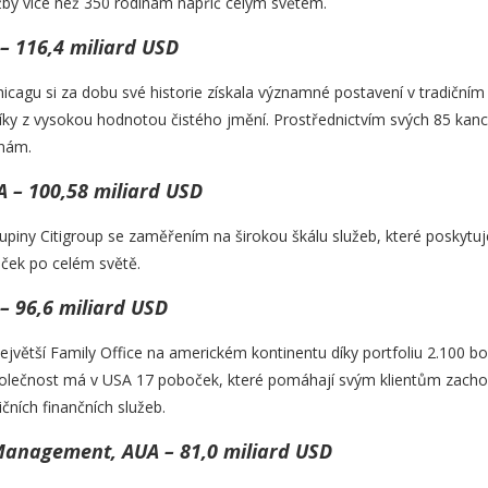
užby více než 350 rodinám napříč celým světem.
– 116,4 miliard USD
icagu si za dobu své historie získala významné postavení v tradičním
ky z vysokou hodnotou čistého jmění. Prostřednictvím svých 85 kance
inám.
UA – 100,58 miliard USD
skupiny Citigroup se zaměřením na širokou škálu služeb, které poskytu
ček po celém světě.
– 96,6 miliard USD
jvětší Family Office na americkém kontinentu díky portfoliu 2.100 boh
Společnost má v USA 17 poboček, které pomáhají svým klientům zachov
ičních finančních služeb.
Management, AUA – 81,0 miliard USD