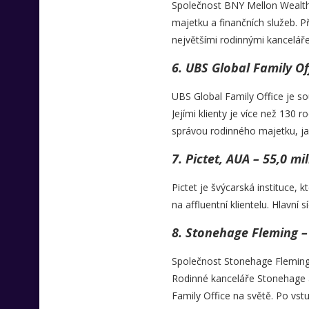
Společnost BNY Mellon Wealth M
majetku a finančních služeb. P
největšími rodinnými kanceláře
6. UBS Global Family Of
UBS Global Family Office je so
Jejími klienty je více než 130 ro
správou rodinného majetku, ja
7. Pictet, AUA – 55,0 mi
Pictet je švýcarská instituce,
na affluentní klientelu. Hlavní
8. Stonehage Fleming – 
Společnost Stonehage Fleming p
Rodinné kanceláře Stonehage a 
Family Office na světě. Po vst