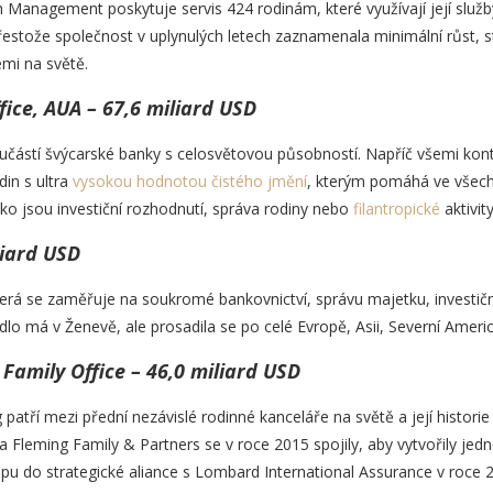
anagement poskytuje servis 424 rodinám, které využívají její služby 
řestože společnost v uplynulých letech zaznamenala minimální růst, st
mi na světě.
fice, AUA – 67,6 miliard USD
učástí švýcarské banky s celosvětovou působností. Napříč všemi kont
din s ultra
vysokou hodnotou čistého jmění
, kterým pomáhá ve všech 
ko jsou investiční rozhodnutí, správa rodiny nebo
filantropické
aktivity
liard USD
 která se zaměřuje na soukromé bankovnictví, správu majetku, investič
 sídlo má v Ženevě, ale prosadila se po celé Evropě, Asii, Severní Amer
Family Office – 46,0 miliard USD
atří mezi přední nezávislé rodinné kanceláře na světě a její histori
Fleming Family & Partners se v roce 2015 spojily, aby vytvořily jedn
upu do strategické aliance s Lombard International Assurance v roce 