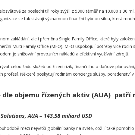
elosvětově za poslední tři roky zvýšil z 5300 téměř na 10.000 s 30 m
rganizace se tak stávají významnou finanční hybnou silou, která mno
nom zakládání, ale i přeměna Single Family Office, které byly založen
erční Multi Family Office (MFO). MFO uspokojují potřeby více rodin s
dem je snižování provozních nákladů a efektivní využívání zdrojů.
at celou řadu služeb od řízení rizik, finančního a daňové plánování, 
h profesí. Některé poskytují rodinám concierge služby, poradenství v o
e dle objemu řízených aktiv (AUA) patří 
 Solutions, AUA – 143,58 miliard USD
ouhodobě mezi největší globální banky na světě, což jí také pomohlo