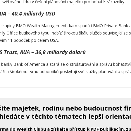
i světového lídra v řešení plánování majetku pro bohaté zákazníky.
UA – 40,4 miliardy USD
í skupiny BMO Wealth Management, kam spadá i BMO Private Bank a
mily Office butikového typu, nabízí širokou škálu služeb související s
tvím 11 poboček po celém USA.
 Trust, AUA – 36,8 miliardy dolarů
 banky Bank of America a stará se o strukturování a správu bohatství
láří a širokému týmu odborníků poskytují své služby plánování a sprá
íte majetek, rodinu nebo budoucnost f
hledáte v těchto tématech lepší orienta
arma do Wealth Clubu a získejte přístup k PDF publikacím, 