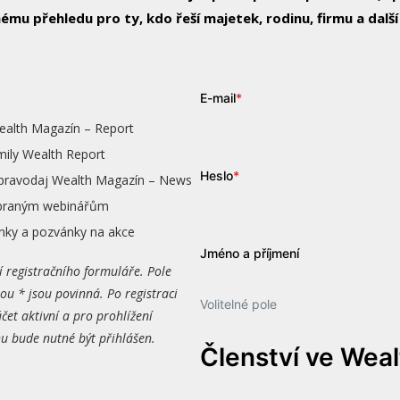
ému přehledu pro ty, kdo řeší majetek, rodinu, firmu a další
E-mail
*
ealth Magazín – Report
mily Wealth Report
Heslo
*
zpravodaj Wealth Magazín – News
vybraným webinářům
nky a pozvánky na akce
Jméno a příjmení
í registračního formuláře. Pole
ou * jsou povinná. Po registraci
Volitelné pole
čet aktivní a pro prohlížení
 bude nutné být přihlášen.
Členství ve Wea