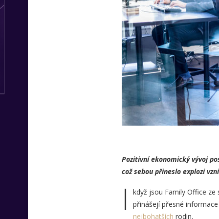
Pozitivní ekonomický vývoj pos
což sebou přineslo explozi vzn
I
když jsou Family Office ze
přinášejí přesné informace
nejbohatších
rodin.