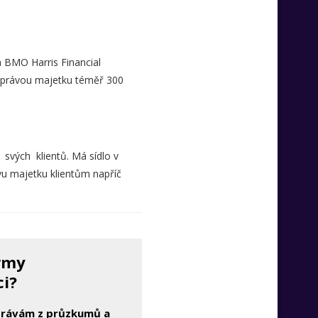
 BMO Harris Financial
e správou majetku téměř 300
 svých klientů. Má sídlo v
vu majetku klientům napříč
irmy
ci?
zprávám z průzkumů a