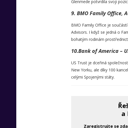
Glenmede potvrdila svoji pozic
9. BMO Family Office, A
BMO Family Office je součást
Advisors. I když se jedná o Fa
bohatým rodinám prostřednic
10.Bank of America – US
US Trust je dceřiná společnost
New Yorku, ale díky 100 kance
celými Spojenými státy.
Řeš
a 
Zaregistrujte se zd