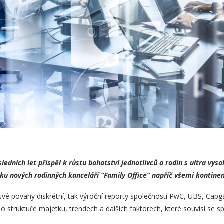
ledních let přispěl k růstu bohatství jednotlivců a rodin s ultra vy
iku nových rodinných kanceláří “Family Office” napříč všemi kontinen
 své povahy diskrétní, tak výroční reporty společností PwC, UBS, Capg
 o struktuře majetku, trendech a dalších faktorech, které souvisí se 