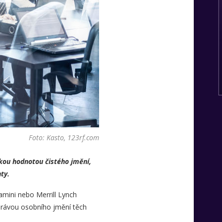
Foto: Kasto, 123rf.com
sokou hodnotou čistého jmění,
ty.
amini nebo Merrill Lynch
správou osobního jmění těch