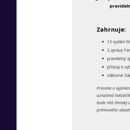
pravideln
Zahrnuje:
13 vydání W
2 zprávy Fa
pravidelný 
přístup k 
odborné člá
Prosíme o vyplněn
označená hvězdičk
bude Váš členský ú
prémiového obsahu