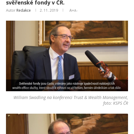
svěřenské fondy v ČR.
Autor
Redakce
2. 11. 2019
A+
A-
William Swadling na konferenci Trust & Wealth Management,
foto: KSPS ČR