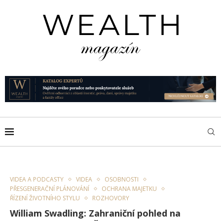
VIDEA A PODCASTY
VIDEA
OSOBNOSTI
PŘESGENERAČNÍ PLÁNOVÁNÍ
OCHRANA MAJETKU
ŘÍZENÍ ŽIVOTNÍHO STYLU
ROZHOVORY
William Swadling: Zahraniční pohled na