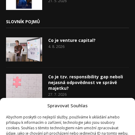
21. 5. 2026
SLOVNÍK POJMŮ
Co je venture capital?
4. 8. 2026
Co je tzv. responsibility gap neboli
nejasná odpovědnost ve správě
majetku?
27. 7. 2026
Spravovat Souhlas
Co je rozhodovací analýza
Abychom poskytli co nejlepší služby, používáme k ukládání a/nebo
20. 7. 2026
přístupu k informacím o zařízení, technologie jako jsou soubory
cookies. Souhlas s těmito technologiemi nám umožní zpracovávat
údaje, jako je chování při procházení nebo jedinečná ID na tomto webu.