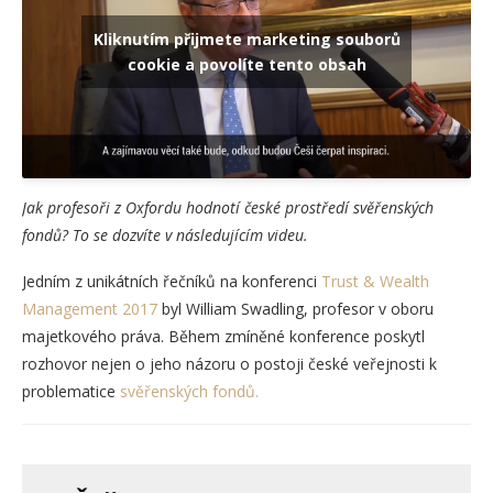
Kliknutím přijmete marketing souborů
cookie a povolíte tento obsah
Jak profesoři z Oxfordu hodnotí české prostředí svěřenských
fondů? To se dozvíte v následujícím videu.
Jedním z unikátních řečníků na konferenci
Trust & Wealth
Management 2017
byl William Swadling, profesor v oboru
majetkového práva. Během zmíněné konference poskytl
rozhovor nejen o jeho názoru o postoji české veřejnosti k
problematice
svěřenských fondů.