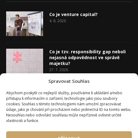
Co je venture capital?
4. 8. 2026
Co je tzv. responsibility gap neboli
nejasná odpovědnost ve správě
majetku?
27. 7. 2026
Spravovat Souhlas
Co je rozhodovací analýza
Abychom poskytli co nejlepší služby, používáme k ukládání a/nebo
20. 7. 2026
přístupu k informacím o zařízení, technologie jako jsou soubory
cookies. Souhlas s těmito technologiemi nám umožní zpracovávat
údaje, jako je chování při procházení nebo jedinečná ID na tomto webu.
Nesouhlas nebo odvolání souhlasu může nepříznivě ovlivnit určité
vlastnosti a funkce.