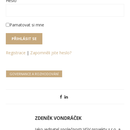
Heslo
Pamatovat si mne
Registrace
|
Zapomněli jste heslo?
GOVERNANCE A ROZHODOVÁNÍ
ZDENĚK VONDRÁČEK
Jako jednatel společnosti VGV projekty s.r.o. a