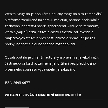
Wealth Magazín je populárně-naučný magazín a multimediální
platforma zaměřená na správu majetku, rodinné podnikání a
zachování bohatství napříč generacemi. Věnuje se tématům,
která bývají důležitá, citlivá a často i složitá, od investic a
majetkových struktur přes nástupnictví a správu až po roli
rodiny, hodnot a dlouhodobého rozhodování.
Obsah portálu je chráněn autorským právem a jakékoliv užití
části nebo celku díla, zejména jeho šíření bez předchozího
písemného souhlasu vydavatele, je zakázáno.
ISSN 2695-0677
WEBARCHIVOVÁNO NÁRODNÍ KNIHOVNOU ČR