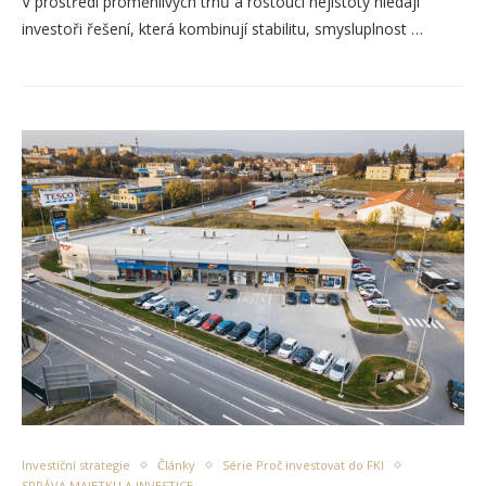
V prostředí proměnlivých trhů a rostoucí nejistoty hledají
investoři řešení, která kombinují stabilitu, smysluplnost …
Investiční strategie
Články
Série Proč investovat do FKI
SPRÁVA MAJETKU A INVESTICE