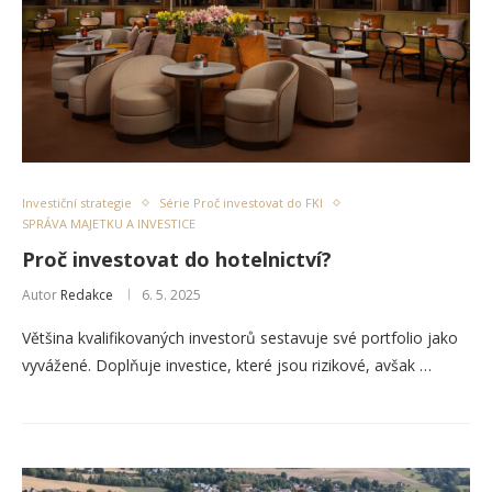
Investiční strategie
Série Proč investovat do FKI
SPRÁVA MAJETKU A INVESTICE
Proč investovat do hotelnictví?
Autor
Redakce
6. 5. 2025
Většina kvalifikovaných investorů sestavuje své portfolio jako
vyvážené. Doplňuje investice, které jsou rizikové, avšak …