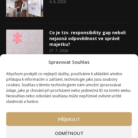
4. 8. 2026
Co je tzv. responsibility gap neboli
nejasná odpovědnost ve správě
majetku?
27. 7. 2026
Spravovat Souhlas
Co je rozhodovací analýza
Abychom poskytli co nejlepší služby, používáme k ukládání a/nebo
20. 7. 2026
přístupu k informacím o zařízení, technologie jako jsou soubory
cookies. Souhlas s těmito technologiemi nám umožní zpracovávat
údaje, jako je chování při procházení nebo jedinečná ID na tomto webu.
Nesouhlas nebo odvolání souhlasu může nepříznivě ovlivnit určité
vlastnosti a funkce.
PŘÍJMOUT
Úvod
O Wealth Magazínu
Můj účet
Slovník pojmů
Kontakty
Máte zájem o spolupráci?
ODMÍTNOUT
Pravidla používání webu wmag.cz