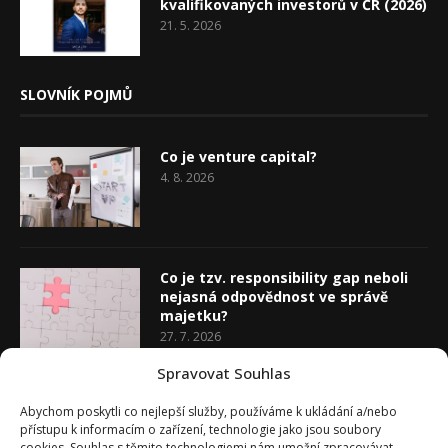
kvalifikovaných investorů v ČR (2026)
21. 5. 2026
SLOVNÍK POJMŮ
Co je venture capital?
4. 8. 2026
Co je tzv. responsibility gap neboli
nejasná odpovědnost ve správě
majetku?
27. 7. 2026
Spravovat Souhlas
Co je rozhodovací analýza
Abychom poskytli co nejlepší služby, používáme k ukládání a/nebo
20. 7. 2026
přístupu k informacím o zařízení, technologie jako jsou soubory
cookies. Souhlas s těmito technologiemi nám umožní zpracovávat