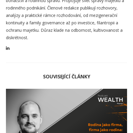
bohatství a rodinnou správu. Propojuje svět správy majetku a
rodinného podnikání. Členové redakce publikují rozhovory,
analýzy a praktické rámce rozhodování, od mezigenerační
kontinuity a family governance až po investice, filantropii a
ochranu majetku. Důraz klade na odbornost, kultivovanost a
diskrétnost.
SOUVISEJÍCÍ ČLÁNKY