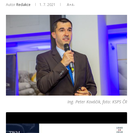
Autor
Redakce
1. 7. 2021
A+
A-
Ing. Peter Kováčik, foto: KSPS ČR