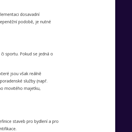
plementaci dosavadní
 nepeněžní podobě, je nutné
 či sportu. Pokud se jedná o
teré jsou však reálně
poradenské služby (např.
ného movitého majetku,
inice staveb pro bydlení a pro
tifikace.