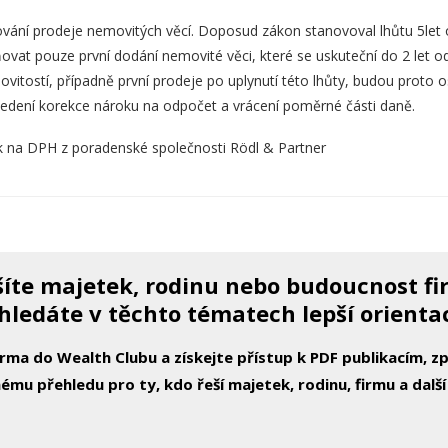
ání prodeje nemovitých věcí. Doposud zákon stanovoval lhůtu 5let 
ovat pouze první dodání nemovité věci, které se uskuteční do 2 let o
vitostí, případně první prodeje po uplynutí této lhůty, budou prot
vedení korekce nároku na odpočet a vrácení poměrné části daně.
ík na DPH z poradenské společnosti Rödl & Partner
íte majetek, rodinu nebo budoucnost f
hledáte v těchto tématech lepší orienta
arma do Wealth Clubu a získejte přístup k PDF publikacím, 
ému přehledu pro ty, kdo řeší majetek, rodinu, firmu a další