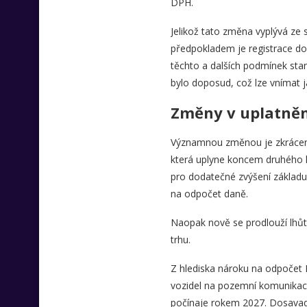
DPH.
Jelikož tato změna vyplývá ze
předpokladem je registrace do
těchto a dalších podmínek stan
bylo doposud, což lze vnímat j
Změny v uplatněn
Významnou změnou je zkrácení 
která uplyne koncem druhého k
pro dodatečné zvýšení základu
na odpočet daně.
Naopak nově se prodlouží lhůta
trhu.
Z hlediska nároku na odpočet D
vozidel na pozemní komunikaci,
počínaje rokem 2027. Dosavadn