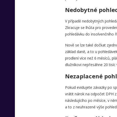
Nedobytné pohle
V případě nedobytných pohledá
Zkracuje se lhůta pro provede
pohledávku do insolvenčního říz
Nově se lze také dočkat zjedn
základ daně, a to u pohledáve
prodlení více než 6 měsíců, p
dlužníkovi nepřesáhne 20 tisíc
Nezaplacené poh
Pokud evidujete závazky po sp
vrátit nárok na odpočet DPH z
následujícího po měsíce, v ně
a to z neuhrazené výše pohled