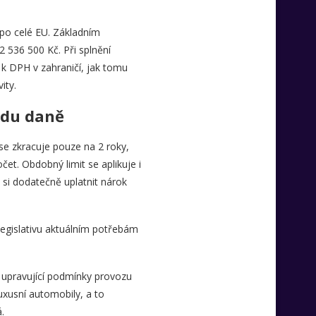
 po celé EU. Základním
 536 500 Kč. Při splnění
 k DPH v zahraničí, jak tomu
ity.
adu daně
e zkracuje pouze na 2 roky,
t. Obdobný limit se aplikuje i
si dodatečně uplatnit nárok
 legislativu aktuálním potřebám
a upravující podmínky provozu
uxusní automobily, a to
.