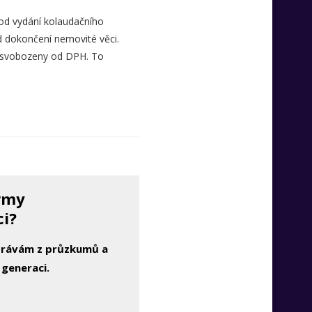
od vydání kolaudačního
d dokončení nemovité věci.
o osvobozeny od DPH. To
irmy
ci?
zprávám z průzkumů a
 generaci.