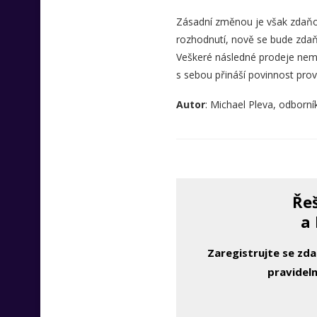
Zásadní změnou je však zdaňov
rozhodnutí, nově se bude zdaň
Veškeré následné prodeje nemo
s sebou přináší povinnost pro
Autor
: Michael Pleva, odborn
Řeš
a 
Zaregistrujte se zd
pravideln