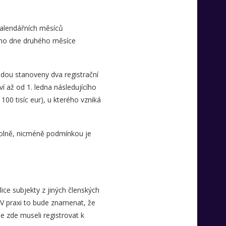
kalendářních měsíců
ního dne druhého měsíce
udou stanoveny dva registrační
ví až od 1. ledna následujícího
100 tisíc eur), u kterého vzniká
ovolně, nicméně podmínkou je
ce subjekty z jiných členských
. V praxi to bude znamenat, že
e zde museli registrovat k