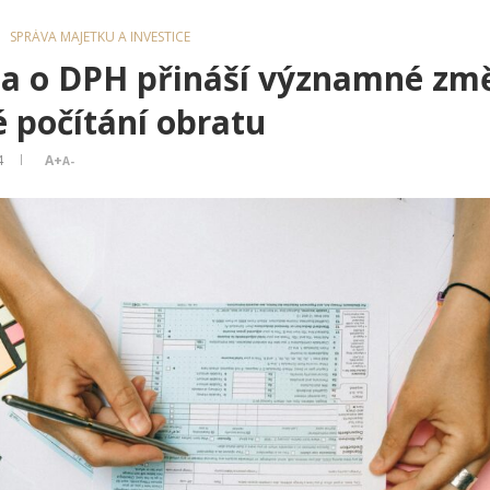
SPRÁVA MAJETKU A INVESTICE
a o DPH přináší významné zm
é počítání obratu
4
A+
A-