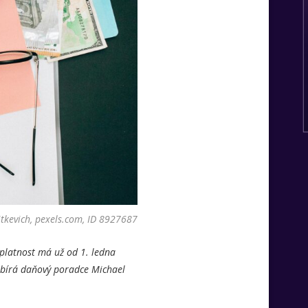
itkevich, pexels.com, ID 8927687
 platnost má už od 1. ledna
zebírá daňový poradce Michael