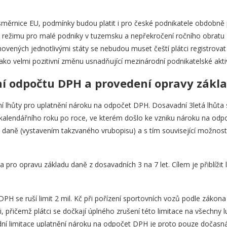
 směrnice EU, podmínky budou platit i pro české podnikatele obdobně
 režimu pro malé podniky v tuzemsku a nepřekročení ročního obratu 2
ovených jednotlivými státy se nebudou muset čeští plátci registrovat
ako velmi pozitivní změnu usnadňující mezinárodní podnikatelské aktiv
í odpočtu DPH a provedení opravy zákl
lhůty pro uplatnění nároku na odpočet DPH. Dosavadní 3letá lhůta s
alendářního roku po roce, ve kterém došlo ke vzniku nároku na odpoče
 daně (vystavením takzvaného vrubopisu) a s tím související možnost 
 pro opravu základu daně z dosavadních 3 na 7 let. Cílem je přiblížit
PH se ruší limit 2 mil. Kč při pořízení sportovních vozů podle zákon
 přičemž plátci se dočkají úplného zrušení této limitace na všechny l
í limitace uplatnění nároku na odpočet DPH je proto pouze dočasná