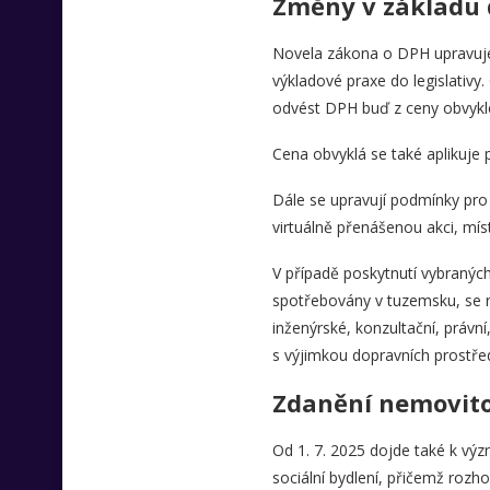
Změny v základu 
Novela zákona o DPH upravuje
výkladové praxe do legislativy
odvést DPH buď z ceny obvyklé,
Cena obvyklá se také aplikuje 
Dále se upravují podmínky pro 
virtuálně přenášenou akci, mís
V případě poskytnutí vybranýc
spotřebovány v tuzemsku, se n
inženýrské, konzultační, právn
s výjimkou dopravních prostře
Zdanění nemovito
Od 1. 7. 2025 dojde také k vý
sociální bydlení, přičemž rozho