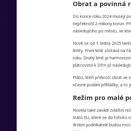
Obrat a povinná r
Do konce roku 2024 musejí pote
nepřekročil 2 miliony korun. P
následujícího po měsíci, ve kte
Nově se od 1. ledna 2025 tent
limity. První limit zůstává na 
roku. Druhý limit je harmonizov
plátcovství k DPH již následují
Plátci, kteří překročí obrat v
včasné podání přihlášky, a to 
Režim pro malé p
Novela také zavádí zvláštní re
států EU, které se do tohoto re
drobní podnikatelé budou moci 