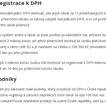
egistrace k DPH
nciální plátci DPH sledovat, zda jejich obrat za 12 předcházejících 
ři překročení obratu se takový subjekt stal plátcem DPH, a to od prv
rém obrat překročil.
o systém změní a obrat se bude počítat za kalendářní rok, přičemž b
částce 2 miliony korun, při jehož překročení dochází ke vzniku plátcovst
aný v rámci celé EU a je nastaven na částku 2 536 500 Kč (ekvivalent 
cí den po jeho překročení.
e výši 2 milionů korun, budou mít možnost se registrovat k DPH dobr
již do 10 dnů po překročení tohoto obratu.
odniky
žim pro takzvané malé podniky, který osvobodí od DPH v České republi
žimu registrují a zároveň nepřekročí roční obrat ve výši 100 tisíc eur
uskutečňovat zdanitelné prodeje na území České republiky, aniž by s