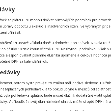
dávky
vek se plátci DPH mohou dočkat příznivějších podmínek pro provede
ní úpravy odpočtu u exekucí a insolvenčních řízení, ve vybraných př
ení přihlásit.
odušení při úpravě základu daně u drobných pohledávek. Novela totiž
k do částky 10 tisíc korun včetně DPH. Nezbytnou podmínkou však bu
látce alespoň dvakrát písemně dlužníka upomene a celková hodnota p
 včetně DPH za kalendářní rok.
ledávky
latnosti, potom byste právě tuto změnu měli pečlivě sledovat. Dlužní
 nezaplacených pohledávek, a to pokud uplyne 6 měsíců od splatnos
mž byla pohledávka splatná, bude muset dlužník dodatečně vrátit upl
ávky. V případě, že svůj dluh následně uhradí, může si opět DPH náro