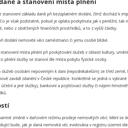
daně a stanovení místa plnění
 stanovení základu daně při bezúplatném dodání, čímž dochází k im
. Co je však podstatné, pokud je úplata poskytnuta jak v peněžní, tak
 nebo z obdržených finančních prostředků, a to z vyšší částky.
při dodání nemovité věci zaměstnanci či jemu osobě blízké.
stanovení místa plnění při poskytování služeb v oblasti kultury, umění
to plnění služby se stanoví dle místa pobytu fyzické osoby.
h služeb osobám nepovinným k dani (nepodnikatelům) ze třetí země, k
ově zavádí zdanění v České republice. Konkrétně se jedná o vybrané 
í, účetní a jiné služby), bankovní a pojišťovací služby či nájem hmot
dků.
stí
znamné změně v daňovém režimu prodeje nemovitých věcí. Mění se def
dující bude, jak je daná nemovitá věc evidována v registru územní iden