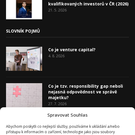
kvalifikovaných investorů v ČR (2026)
21. 5. 2026
SLOVNÍK POJMŮ
Co je venture capital?
4. 8. 2026
Co je tzv. responsibility gap neboli
nejasná odpovědnost ve správě
majetku?
27. 7. 2026
Spravovat Souhlas
Co je rozhodovací analýza
Abychom poskytli co nejlepší služby, používáme k ukládání a/nebo
20. 7. 2026
přístupu k informacím o zařízení, technologie jako jsou soubory