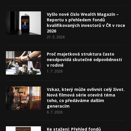
Vyšlo nové číslo Wealth Magazín –
Reportu s přehledem fondů
kvalifikovaných investorů v ČR v roce
2026
21. 5. 2026
Proč majetková struktura často
neodpovídá skutečné odpovědnosti
v rodině
1. 7. 2026
Vzkaz, který může ovlivnit celý život.
Nová filmová série otevírá téma
toho, co předáváme dalším
generacím
8. 7. 2026
Ke stažení: Přehled fondů