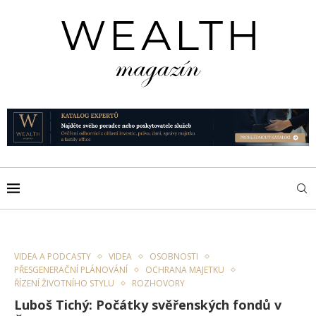
VIDEA A PODCASTY
VIDEA
OSOBNOSTI
PŘESGENERAČNÍ PLÁNOVÁNÍ
OCHRANA MAJETKU
ŘÍZENÍ ŽIVOTNÍHO STYLU
ROZHOVORY
Luboš Tichý: Počátky svěřenských fondů v