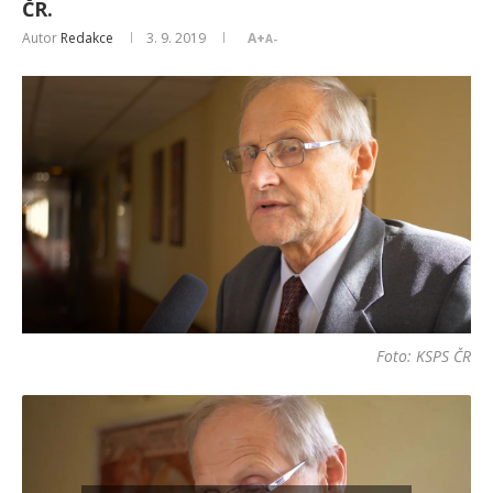
ČR.
Autor
Redakce
3. 9. 2019
A+
A-
Foto: KSPS ČR