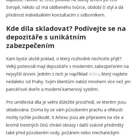
Evropě, někdo už má oblíbeného tvůrce, období či styl a dá
přednost individuálním konzultacím s odborníkem.
Kde díla skladovat? Podívejte se na
depozitáře s unikátním
zabezpečením
Kam byste uložili poklad, o který rozhodně nechcete přijít?
Velký potenciál mají depozitáře s moderním zabezpečením na
nejvyšší úrovni. Jedním z nich je například
Artex
, který najdete
nedaleko od Prahy. Svým klientům nabízí mnohem více než jen
pancéřové dveře a moderní kamerový systém.
Pro umělecká díla je velmi důležité prostředí, ve kterém jsou
skladována. Doma by se vám působením prachu a vlhkosti
mohly rychle poškodit. V Artexu jsou ale připraveni na vše a
kromě trestných činů chrání obrazy i další vzácné předměty
také před působením vody, požárem nebo mechanickým