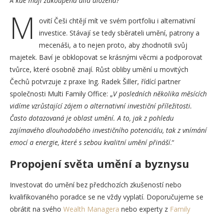
A kde mají zakoupená díla uložená?
M
ovití Češi chtějí mít ve svém portfoliu i alternativní
investice. Stávají se tedy sběrateli umění, patrony a
mecenáši, a to nejen proto, aby zhodnotili svůj
majetek. Baví je obklopovat se krásnými věcmi a podporovat
tvůrce, které osobně znají. Růst obliby umění u movitých
Čechů potvrzuje z praxe Ing. Radek Šiller, řídící partner
společnosti Multi Family Office: „
V posledních několika měsících
vidíme vzrůstající zájem o alternativní investiční příležitosti.
Často dotazovaná je oblast umění. A to, jak z pohledu
zajímavého dlouhodobého investičního potenciálu, tak z vnímání
emocí a energie, které s sebou kvalitní umění přináší
.“
Propojení světa umění a byznysu
Investovat do umění bez předchozích zkušeností nebo
kvalifikovaného poradce se ne vždy vyplatí. Doporučujeme se
obrátit na svého
Wealth Managera
nebo experty z
Family