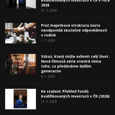
kvalifikovaných investorů v ČR v roce
2026
21. 5. 2026
Proč majetková struktura často
neodpovídá skutečné odpovědnosti
v rodině
1. 7. 2026
Vzkaz, který může ovlivnit celý život.
Nová filmová série otevírá téma
toho, co předáváme dalším
generacím
8. 7. 2026
Ke stažení: Přehled fondů
kvalifikovaných investorů v ČR (2026)
21. 5. 2026