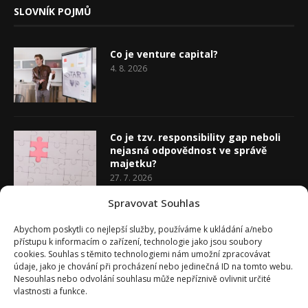
SLOVNÍK POJMŮ
Co je venture capital?
4. 8. 2026
Co je tzv. responsibility gap neboli
nejasná odpovědnost ve správě
majetku?
27. 7. 2026
Spravovat Souhlas
Co je rozhodovací analýza
Abychom poskytli co nejlepší služby, používáme k ukládání a/nebo
20. 7. 2026
přístupu k informacím o zařízení, technologie jako jsou soubory
cookies. Souhlas s těmito technologiemi nám umožní zpracovávat
údaje, jako je chování při procházení nebo jedinečná ID na tomto webu.
Nesouhlas nebo odvolání souhlasu může nepříznivě ovlivnit určité
vlastnosti a funkce.