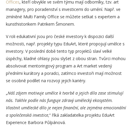
Offices
, kteří obvykle ve svém týmu mají odborníky, tzv. art
managery, pro poradenství s investicemi do umění. Např. ve
zmíněné Multi Family Office se můžete setkat s expertem a
kunsthistorikem Patrikem Šimonem.
V roli edukativní jsou pro české investory k dispozici další
možnosti, např. projekty typu EduArt, které propojují umělce s
investory. V poslední době tento typ projektů slaví velké
úspěchy, kladné ohlasy jsou slyšet z obou stran. Tvůrci mohou
absolvovat mentoringový program a Art market vedený
předními kurátory a poradci, zatímco investoři mají možnost
se osobně podílet na rozvoji jejich kariéry.
„
Náš zájem motivuje umělce k tvorbě a jejich díla zase stimulují
nás. Takhle podle nás funguje zdravý umělecký ekosystém.
Vlastnit umělecké dílo je nejen finanční, ale zejména emocionální
a společenská investice,
“ říká zakladatelka projektu EduArt
Experience Barbora Půlpánová.