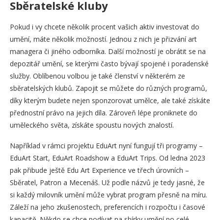
Sběratelské kluby
Pokud i vy chcete několik procent vašich aktiv investovat do
umění, máte několik možností. Jednou z nich je přizvání art
managera či jiného odborníka. Další možností je obrátit se na
depozitář umění, se kterými často bývají spojené i poradenské
služby. Oblíbenou volbou je také členství v některém ze
sběratelských klubů. Zapojit se můžete do různých programů,
díky kterým budete nejen sponzorovat umělce, ale také získáte
přednostní právo na jejich díla. Zároveň lépe proniknete do
uměleckého světa, získáte spoustu nových znalostí.
Například v rámci projektu EduArt nyní fungují tři programy –
EduArt Start, EduArt Roadshow a EduArt Trips. Od ledna 2023
pak přibude ještě Edu Art Experience ve třech úrovních –
Sběratel, Patron a Mecenáš. Už podle názvů je tedy jasné, že
si každý milovník umění může vybrat program přesně na míru.
Záleží na jeho zkušenostech, preferencích i rozpočtu i časové
kapacitě. Někdo se chce podívat na sbírky umění po celé