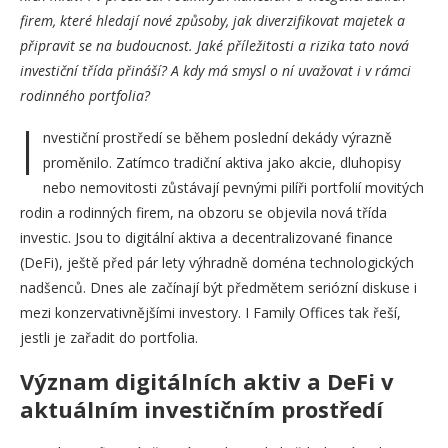
firem, které hledají nové způsoby, jak diverzifikovat majetek a
připravit se na budoucnost. Jaké příležitosti a rizika tato nová
investiční třída přináší? A kdy má smysl o ní uvažovat i v rámci
rodinného portfolia?
I
nvestiční prostředí se během poslední dekády výrazně
proměnilo. Zatímco tradiční aktiva jako akcie, dluhopisy
nebo nemovitosti zůstávají pevnými pilíři portfolií movitých
rodin a rodinných firem, na obzoru se objevila nová třída
investic. Jsou to digitální aktiva a decentralizované finance
(DeFi), ještě před pár lety výhradně doména technologických
nadšenců. Dnes ale začínají být předmětem seriózní diskuse i
mezi konzervativnějšími investory. I Family Offices tak řeší,
jestli je zařadit do portfolia.
Význam digitálních aktiv a DeFi v
aktuálním investičním prostředí