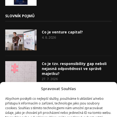
SLOVNÍK POJMŮ
Co je venture capital?
4. 8. 2026
Co je tzv. responsibility gap neboli
nejasná odpovědnost ve správě
majetku?
27. 7. 2026
Spravovat Souhlas
Co je rozhodovací analýza
Abychom poskytli co nejlepší služby, používáme k ukládání a/nebo
20. 7. 2026
přístupu k informacím o zařízení, technologie jako jsou soubory
cookies. Souhlas s těmito technologiemi nám umožní zpracovávat
údaje, jako je chování při procházení nebo jedinečná ID na tomto webu.