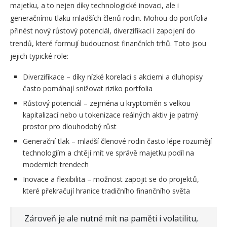
majetku, a to nejen díky technologické inovaci, ale i
generačnímu tlaku mladších členů rodin. Mohou do portfolia
přinést nový růstový potenciál, diverzifikaci i zapojení do
trendů, které formují budoucnost finančních trhů. Toto jsou
jejich typické role:
Diverzifikace – díky nízké korelaci s akciemi a dluhopisy
často pomáhají snižovat riziko portfolia
Růstový potenciál – zejména u kryptoměn s velkou
kapitalizací nebo u tokenizace reálných aktiv je patrný
prostor pro dlouhodobý růst
Generační tlak – mladší členové rodin často lépe rozumějí
technologiím a chtějí mít ve správě majetku podíl na
moderních trendech
Inovace a flexibilita – možnost zapojit se do projektů,
které překračují hranice tradičního finančního světa
Zároveň je ale nutné mít na paměti i volatilitu,