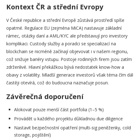
Kontext ČR a střední Evropy
V České republice a střední Evropě zůstává prostředí spíše
opatrné. Regulace EU (zejména MiCA) nastavuje základní
rámec, otázky daní a AML/KYC ale představují pro investory
komplikaci. Custody služby a poradci se specializací na
blockchain se nicméně začínají objevovat i v našem regionu,
což snižuje bariéry vstupu. Postoje rodinných firem jsou zatím
zdrženlivé. Hlavní překážkou bývá nedostatek know-how a
obavy z volatility. Mladší generace investorů však téma čím dál
častěji otevírá, což do budoucna naznačuje posun.
Závěrečná doporučení
Alokovat pouze menší část portfolia (1–5 %)
Provádět u každého projektu důkladnou due diligence
Nastavit bezpečnostní opatření (multi-sig peněženky, cold
storage, pojištění)