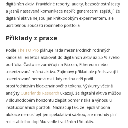
digitálních aktiv. Pravidelné reporty, audity, bezpečnostní testy
a jasně nastavená komunikace napříč generacemi zajišťují, že
digitální aktiva nejsou jen krátkodobým experimentem, ale
udržitelnou součástí rodinného portfolia.
Příklady z praxe
Podle
The FO Pro
plánuje řada mezinárodních rodinných
kanceláří jen letos alokovat do digitálních aktiv až 25 % svého
portfolia. Často se zaměřují na Bitcoin, Ethereum nebo
tokenizovaná reálná aktiva. Zajímavý příklad ale představují i
tokenizované nemovitosti, kdy rodina drží podíl
prostřednictvím blockchainového tokenu. Výzkumy včetně
analýzy
Outerlands Research
ukazují, že digitální aktiva můžou
v dlouhodobém horizontu zlepšit poměr rizika a výnosu u
institucionálních portfolií. Naznačují tak, že jejich vhodná
alokace nemusí být jen spekulativní sázkou, ale mnohdy plní
roli stabilního doplňku vedle tradičních tříd aktiv.