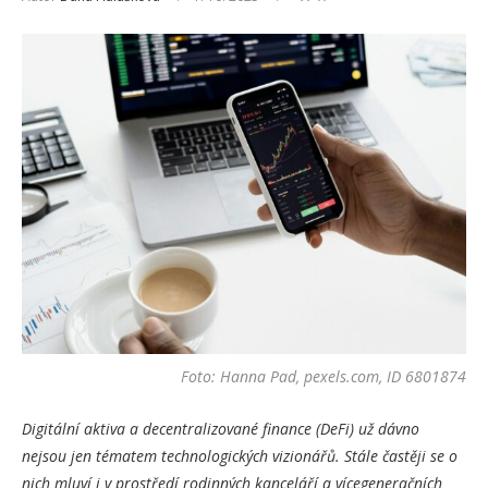
Foto: Hanna Pad, pexels.com, ID 6801874
Digitální aktiva a decentralizované finance (DeFi) už dávno
nejsou jen tématem technologických vizionářů. Stále častěji se o
nich mluví i v prostředí rodinných kanceláří a vícegeneračních