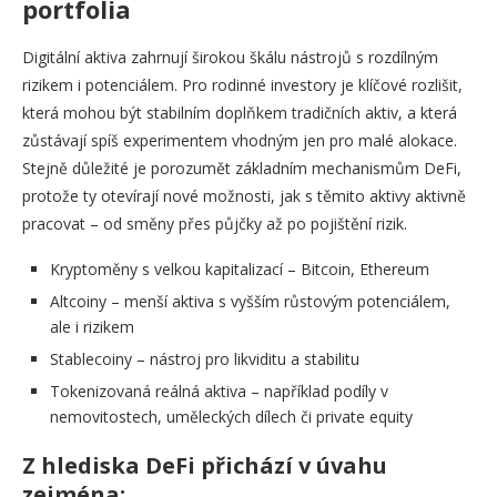
portfolia
Digitální aktiva zahrnují širokou škálu nástrojů s rozdílným
rizikem i potenciálem. Pro rodinné investory je klíčové rozlišit,
která mohou být stabilním doplňkem tradičních aktiv, a která
zůstávají spíš experimentem vhodným jen pro malé alokace.
Stejně důležité je porozumět základním mechanismům DeFi,
protože ty otevírají nové možnosti, jak s těmito aktivy aktivně
pracovat – od směny přes půjčky až po pojištění rizik.
Kryptoměny s velkou kapitalizací – Bitcoin, Ethereum
Altcoiny – menší aktiva s vyšším růstovým potenciálem,
ale i rizikem
Stablecoiny – nástroj pro likviditu a stabilitu
Tokenizovaná reálná aktiva – například podíly v
nemovitostech, uměleckých dílech či private equity
Z hlediska DeFi přichází v úvahu
zejména: