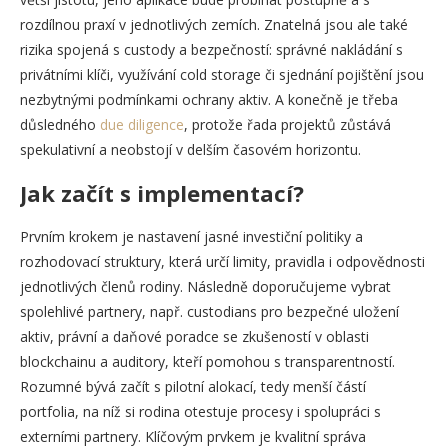
rozdílnou praxí v jednotlivých zemích. Znatelná jsou ale také
rizika spojená s custody a bezpečností: správné nakládání s
privátními klíči, využívání cold storage či sjednání pojištění jsou
nezbytnými podmínkami ochrany aktiv. A konečně je třeba
důsledného
due diligence
, protože řada projektů zůstává
spekulativní a neobstojí v delším časovém horizontu.
Jak začít s implementací?
Prvním krokem je nastavení jasné investiční politiky a
rozhodovací struktury, která určí limity, pravidla i odpovědnosti
jednotlivých členů rodiny. Následně doporučujeme vybrat
spolehlivé partnery, např. custodians pro bezpečné uložení
aktiv, právní a daňové poradce se zkušeností v oblasti
blockchainu a auditory, kteří pomohou s transparentností.
Rozumné bývá začít s pilotní alokací, tedy menší částí
portfolia, na níž si rodina otestuje procesy i spolupráci s
externími partnery. Klíčovým prvkem je kvalitní správa