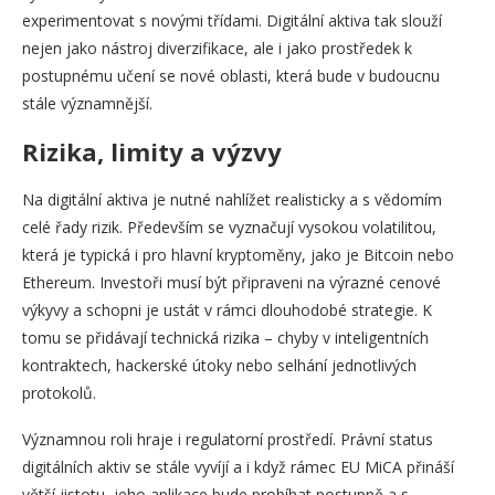
experimentovat s novými třídami. Digitální aktiva tak slouží
nejen jako nástroj diverzifikace, ale i jako prostředek k
postupnému učení se nové oblasti, která bude v budoucnu
stále významnější.
Rizika, limity a výzvy
Na digitální aktiva je nutné nahlížet realisticky a s vědomím
celé řady rizik. Především se vyznačují vysokou volatilitou,
která je typická i pro hlavní kryptoměny, jako je Bitcoin nebo
Ethereum. Investoři musí být připraveni na výrazné cenové
výkyvy a schopni je ustát v rámci dlouhodobé strategie. K
tomu se přidávají technická rizika – chyby v inteligentních
kontraktech, hackerské útoky nebo selhání jednotlivých
protokolů.
Významnou roli hraje i regulatorní prostředí. Právní status
digitálních aktiv se stále vyvíjí a i když rámec EU MiCA přináší
větší jistotu, jeho aplikace bude probíhat postupně a s