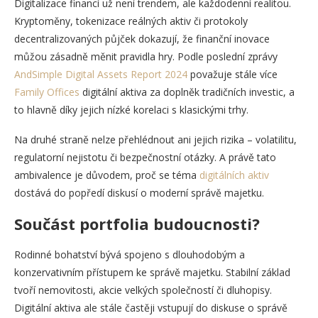
Digitalizace financí už není trendem, ale každodenní realitou.
Kryptoměny, tokenizace reálných aktiv či protokoly
decentralizovaných půjček dokazují, že finanční inovace
můžou zásadně měnit pravidla hry. Podle poslední zprávy
AndSimple Digital Assets Report 2024
považuje stále více
Family Offices
digitální aktiva za doplněk tradičních investic, a
to hlavně díky jejich nízké korelaci s klasickými trhy.
Na druhé straně nelze přehlédnout ani jejich rizika – volatilitu,
regulatorní nejistotu či bezpečnostní otázky. A právě tato
ambivalence je důvodem, proč se téma
digitálních aktiv
dostává do popředí diskusí o moderní správě majetku.
Součást portfolia budoucnosti?
Rodinné bohatství bývá spojeno s dlouhodobým a
konzervativním přístupem ke správě majetku. Stabilní základ
tvoří nemovitosti, akcie velkých společností či dluhopisy.
Digitální aktiva ale stále častěji vstupují do diskuse o správě