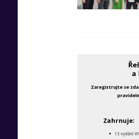
Řeš
a 
Zaregistrujte se zd
pravideln
Zahrnuje:
13 vydání W