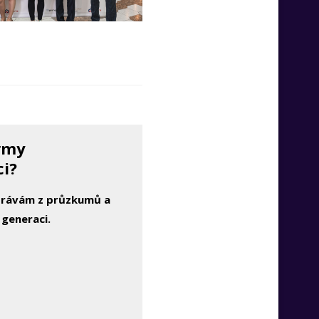
irmy
ci?
zprávám z průzkumů a
 generaci.