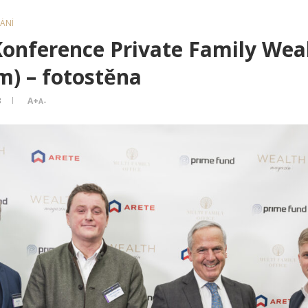
ÁNÍ
Konference Private Family Wea
m) – fotostěna
3
A+
A-