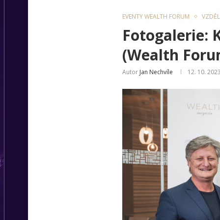
EVENTY WEALTH FORUM
VZDĚL
Fotogalerie: 
(Wealth Foru
Autor
Jan Nechvíle
12. 10. 202