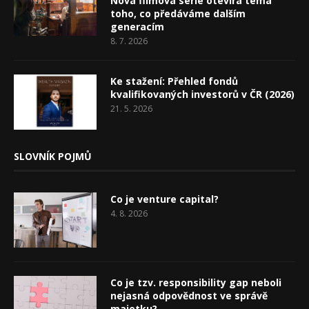
Nová filmová série otevírá téma
toho, co předáváme dalším
generacím
8. 7. 2026
Ke stažení: Přehled fondů
kvalifikovaných investorů v ČR (2026)
21. 5. 2026
SLOVNÍK POJMŮ
Co je venture capital?
4. 8. 2026
Co je tzv. responsibility gap neboli
nejasná odpovědnost ve správě
majetku?