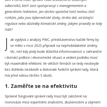
odborníků, kteří úzce spolupracují s managementem a
generálním ředitelem. Jen všichni společně totiž mohou čelit
rizikům, jako jsou kybernetické útoky, ztráta dat, vzrůstající
regulace nebo důsledky klimatické změny. Jakými pravidly se tedy
řídit?
J
ak vyplývá z analýzy PWC, představenstvo každé firmy by
se mělo v roce 2025 připravit na nepředvídatelné změny.
Víc, než kdy jindy bude důležitá informovanost o zahraniční
i domácí politice i ekonomické situaci a vedení podniku musí
být maximálně efektivní. Ve větších firmách se tedy neobejde
bez dohledu nezávislé a dokonale funkční správní rady, která
má před sebou těchto 5 úkolů.
1. Zaměřte se na efektivitu
Správné fungování správní rady musí být založené na
rovnováze mezi expertními znalostmi, zkušenostmi a zájmem