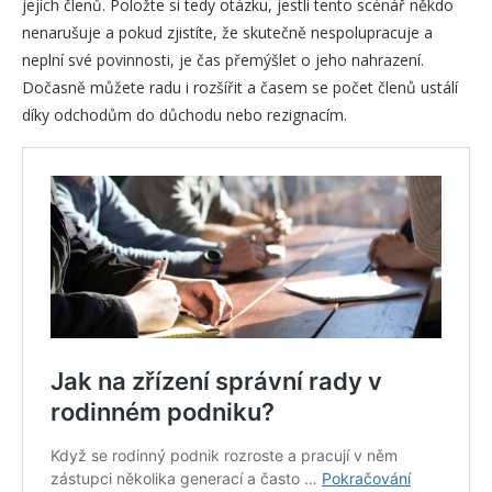
jejích členů. Položte si tedy otázku, jestli tento scénář někdo
nenarušuje a pokud zjistíte, že skutečně nespolupracuje a
neplní své povinnosti, je čas přemýšlet o jeho nahrazení.
Dočasně můžete radu i rozšířit a časem se počet členů ustálí
díky odchodům do důchodu nebo rezignacím.