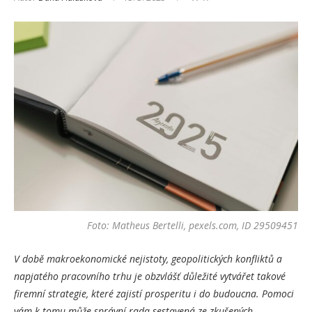
Foto: Matheus Bertelli, pexels.com, ID 29509451
V době makroekonomické nejistoty, geopolitických konfliktů a
napjatého pracovního trhu je obzvlášť důležité vytvářet takové
firemní strategie, které zajistí prosperitu i do budoucna. Pomoci
vám k tomu může správní rada sestavená ze zkušených