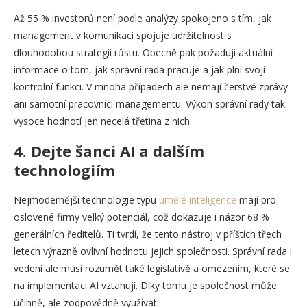
Až 55 % investorů není podle analýzy spokojeno s tím, jak
management v komunikaci spojuje udržitelnost s
dlouhodobou strategií růstu. Obecně pak požadují aktuální
informace o tom, jak správní rada pracuje a jak plní svoji
kontrolní funkci. V mnoha případech ale nemají čerstvé zprávy
ani samotní pracovníci managementu. Výkon správní rady tak
vysoce hodnotí jen necelá třetina z nich.
4. Dejte šanci AI a dalším
technologiím
Nejmodernější technologie typu
umělé inteligence
mají pro
oslovené firmy velký potenciál, což dokazuje i názor 68 %
generálních ředitelů. Ti tvrdí, že tento nástroj v příštích třech
letech výrazně ovlivní hodnotu jejich společnosti. Správní rada i
vedení ale musí rozumět také legislativě a omezením, které se
na implementaci AI vztahují. Díky tomu je společnost může
účinně, ale zodpovědně využívat.