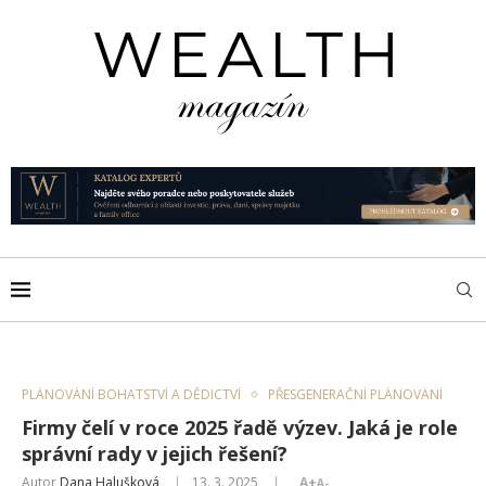
PLÁNOVÁNÍ BOHATSTVÍ A DĚDICTVÍ
PŘESGENERAČNÍ PLÁNOVÁNÍ
Firmy čelí v roce 2025 řadě výzev. Jaká je role
správní rady v jejich řešení?
Autor
Dana Halušková
13. 3. 2025
A+
A-