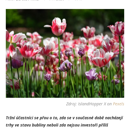
Zdroj:
IslandHopper X
on
Pexels
Tržní účastníci se přou o to, zda se v současné době nacházejí
trhy ve stavu bubliny neboli zda nejsou investoři příliš