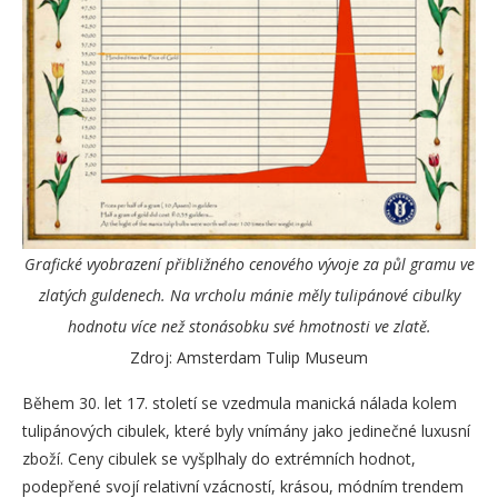
Grafické vyobrazení přibližného cenového vývoje za půl gramu ve
zlatých guldenech. Na vrcholu mánie měly tulipánové cibulky
hodnotu více než stonásobku své hmotnosti ve zlatě.
Zdroj: Amsterdam Tulip Museum
Během 30. let 17. století se vzedmula manická nálada kolem
tulipánových cibulek, které byly vnímány jako jedinečné luxusní
zboží. Ceny cibulek se vyšplhaly do extrémních hodnot,
podepřené svojí relativní vzácností, krásou, módním trendem