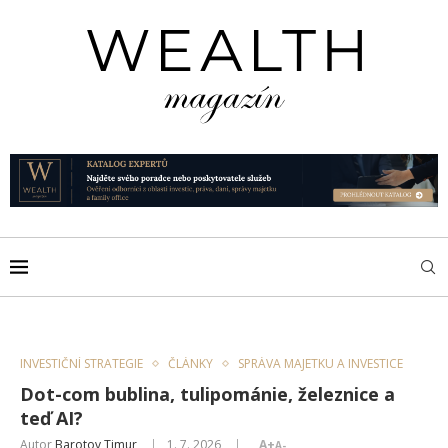
INVESTIČNÍ STRATEGIE
ČLÁNKY
SPRÁVA MAJETKU A INVESTICE
Dot-com bublina, tulipománie, železnice a
teď AI?
Autor
Barotov Timur
1. 7. 2026
A+
A-