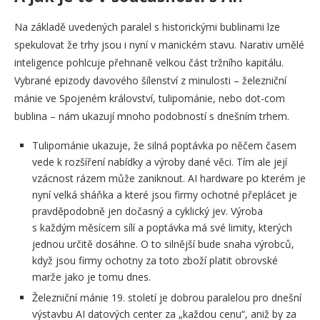
Na základě uvedených paralel s historickými bublinami lze
spekulovat že trhy jsou i nyní v manickém stavu. Narativ umělé
inteligence pohlcuje přehnaně velkou část tržního kapitálu.
Vybrané epizody davového šílenství z minulosti – železniční
mánie ve Spojeném království, tulipománie, nebo dot-com
bublina – nám ukazují mnoho podobností s dnešním trhem.
Tulipománie ukazuje, že silná poptávka po něčem časem
vede k rozšíření nabídky a výroby dané věci. Tím ale její
vzácnost rázem může zaniknout. AI hardware po kterém je
nyní velká sháňka a které jsou firmy ochotné přeplácet je
pravděpodobně jen dočasný a cyklický jev. Výroba
s každým měsícem sílí a poptávka má své limity, kterých
jednou určitě dosáhne. O to silnější bude snaha výrobců,
když jsou firmy ochotny za toto zboží platit obrovské
marže jako je tomu dnes.
Železniční mánie 19. století je dobrou paralelou pro dnešní
výstavbu AI datových center za „každou cenu“, aniž by za