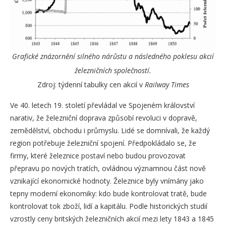
Grafické znázornění silného nárůstu a následného poklesu akcií
železničních společností.
Zdroj: týdenní tabulky cen akcií v
Railway Times
Ve 40. letech 19. století převládal ve Spojeném království
narativ, že železniční doprava způsobí revoluci v dopravě,
zemědělství, obchodu i průmyslu. Lidé se domnívali, že každý
region potřebuje železniční spojení. Předpokládalo se, že
firmy, které železnice postaví nebo budou provozovat
přepravu po nových tratích, ovládnou významnou část nově
vznikající ekonomické hodnoty. Železnice byly vnímány jako
tepny moderní ekonomiky: kdo bude kontrolovat tratě, bude
kontrolovat tok zboží, lidí a kapitálu. Podle historických studií
vzrostly ceny britských železničních akcií mezi lety 1843 a 1845