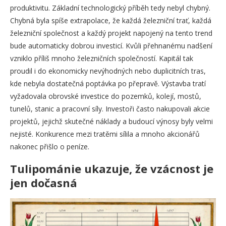
produktivitu. Základní technologický příběh tedy nebyl chybný.
Chybná byla spíše extrapolace, že každá železniční trať, každá
železniční společnost a každý projekt napojený na tento trend
bude automaticky dobrou investicí. Kvůli přehnanému nadšení
vzniklo příliš mnoho železničních společností. Kapitál tak
proudil i do ekonomicky nevýhodných nebo duplicitních tras,
kde nebyla dostatečná poptávka po přepravě. Výstavba tratí
vyžadovala obrovské investice do pozemků, kolejí, mostů,
tunelů, stanic a pracovní síly. Investoři často nakupovali akcie
projektů, jejichž skutečné náklady a budoucí výnosy byly velmi
nejisté. Konkurence mezi tratěmi sílila a mnoho akcionářů
nakonec přišlo o peníze.
Tulipománie ukazuje, že vzácnost je
jen dočasná