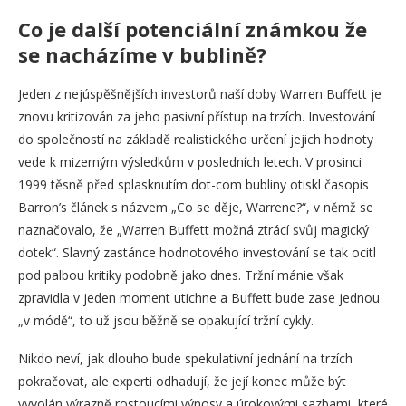
Co je další potenciální známkou že
se nacházíme v bublině?
Jeden z nejúspěšnějších investorů naší doby Warren Buffett je
znovu kritizován za jeho pasivní přístup na trzích. Investování
do společností na základě realistického určení jejich hodnoty
vede k mizerným výsledkům v posledních letech. V prosinci
1999 těsně před splasknutím dot-com bubliny otiskl časopis
Barron’s článek s názvem „Co se děje, Warrene?“, v němž se
naznačovalo, že „Warren Buffett možná ztrácí svůj magický
dotek“. Slavný zastánce hodnotového investování se tak ocitl
pod palbou kritiky podobně jako dnes. Tržní mánie však
zpravidla v jeden moment utichne a Buffett bude zase jednou
„v módě“, to už jsou běžně se opakující tržní cykly.
Nikdo neví, jak dlouho bude spekulativní jednání na trzích
pokračovat, ale experti odhadují, že její konec může být
vyvolán výrazně rostoucími výnosy a úrokovými sazbami, které