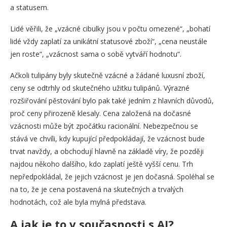
a statusem.
Lidé věřili, že „vzácné cibulky jsou v počtu omezené“, „bohatí
lidé vždy zaplatí za unikátní statusové zboží“, „cena neustále
jen roste“, „vzácnost sama o sobě vytváří hodnotu“.
Ačkoli tulipány byly skutečně vzácné a žádané luxusní zboží,
ceny se odtrhly od skutečného užitku tulipánů. Výrazné
rozšiřování pěstování bylo pak také jedním z hlavních důvodů,
proč ceny přirozeně klesaly. Cena založená na dočasné
vzácnosti může být zpočátku racionální. Nebezpečnou se
stává ve chvíli, kdy kupující předpokládají, že vzácnost bude
trvat navždy, a obchodují hlavně na základě víry, že později
najdou někoho dalšího, kdo zaplatí ještě vyšší cenu. Trh
nepředpokládal, že jejich vzácnost je jen dočasná. Spoléhal se
na to, že je cena postavená na skutečných a trvalých
hodnotách, což ale byla mylná představa.
A jak je to v současnosti s AI?