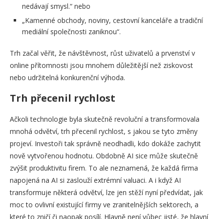
nedávají smysl.“ nebo
„Kamenné obchody, noviny, cestovní kanceláře a tradiční
mediální společnosti zaniknou“.
Trh začal věřit, že návštěvnost, růst uživatelů a prvenství v
online přítomnosti jsou mnohem důležitější než ziskovost
nebo udržitelná konkurenční výhoda.
Trh přecenil rychlost
Ačkoli technologie byla skutečně revoluční a transformovala
mnohá odvětví, trh přecenil rychlost, s jakou se tyto změny
projeví. Investoři tak správně neodhadli, kdo dokáže zachytit
nově vytvořenou hodnotu. Obdobně AI sice může skutečně
zvýšit produktivitu firem. To ale neznamená, že každá firma
napojená na AI si zaslouží extrémní valuaci. A i když AI
transformuje některá odvětví, lze jen stěží nyní předvídat, jak
moc to ovlivní existující firmy ve zranitelnějších sektorech, a
které to zničí či naopak posílí. Hlavně není vůbec jisté, že hlavní