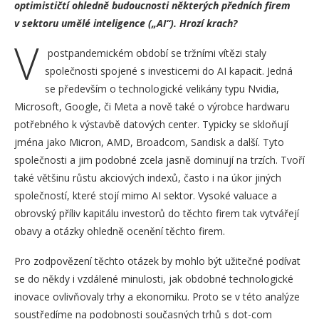
optimističtí ohledně budoucnosti některých předních firem
v sektoru umělé inteligence („AI“). Hrozí krach?
V
postpandemickém období se tržními vítězi staly
společnosti spojené s investicemi do AI kapacit. Jedná
se především o technologické velikány typu Nvidia,
Microsoft, Google, či Meta a nově také o výrobce hardwaru
potřebného k výstavbě datových center. Typicky se skloňují
jména jako Micron, AMD, Broadcom, Sandisk a další. Tyto
společnosti a jim podobné zcela jasně dominují na trzích. Tvoří
také většinu růstu akciových indexů, často i na úkor jiných
společností, které stojí mimo AI sektor. Vysoké valuace a
obrovský příliv kapitálu investorů do těchto firem tak vytvářejí
obavy a otázky ohledně ocenění těchto firem.
Pro zodpovězení těchto otázek by mohlo být užitečné podívat
se do někdy i vzdálené minulosti, jak obdobné technologické
inovace ovlivňovaly trhy a ekonomiku. Proto se v této analýze
soustředíme na podobnosti současných trhů s dot-com