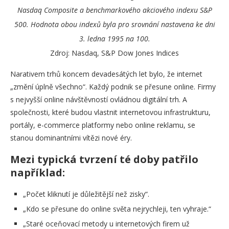
Nasdaq Composite a benchmarkového akciového indexu S&P
500.
Hodnota obou indexů byla pro srovnání nastavena ke dni
3. ledna 1995 na 100.
Zdroj: Nasdaq, S&P Dow Jones Indices
Narativem trhů koncem devadesátých let bylo, že internet
„změní úplně všechno“. Každý podnik se přesune online. Firmy
s nejvyšší online návštěvností ovládnou digitální trh. A
společnosti, které budou vlastnit internetovou infrastrukturu,
portály, e-commerce platformy nebo online reklamu, se
stanou dominantními vítězi nové éry.
Mezi typická tvrzení té doby patřilo
například:
„Počet kliknutí je důležitější než zisky“.
„Kdo se přesune do online světa nejrychleji, ten vyhraje.“
„Staré oceňovací metody u internetových firem už