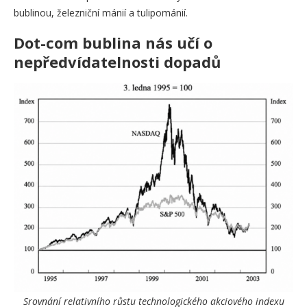
bublinou, železniční mánií a tulipománií.
Dot-com bublina nás učí o
nepředvídatelnosti dopadů
Srovnání relativního růstu technologického akciového indexu