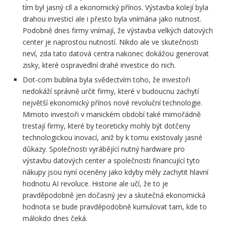
tím byl jasný cíl a ekonomický přínos. Výstavba kolejí byla
drahou investicí ale i přesto byla vnímána jako nutnost.
Podobně dnes firmy vnímají, že výstavba velkých datových
center je naprostou nutností. Nikdo ale ve skutečnosti
neví, zda tato datová centra nakonec dokážou generovat
zisky, které ospravedlní drahé investice do nich.
Dot-com bublina byla svědectvím toho, že investoři
nedokáží správně určit firmy, které v budoucnu zachytí
největší ekonomický přínos nové revoluční technologie.
Mimoto investoři v manickém období také mimořádně
trestají firmy, které by teoreticky mohly být dotčeny
technologickou inovací, aniž by k tomu existovaly jasné
důkazy. Společnosti vyrábějící nutný hardware pro
výstavbu datových center a společnosti financující tyto
nákupy jsou nyní oceněny jako kdyby měly zachytit hlavní
hodnotu AI revoluce. Historie ale učí, že to je
pravděpodobně jen dočasný jev a skutečná ekonomická
hodnota se bude pravděpodobně kumulovat tam, kde to
málokdo dnes čeká.