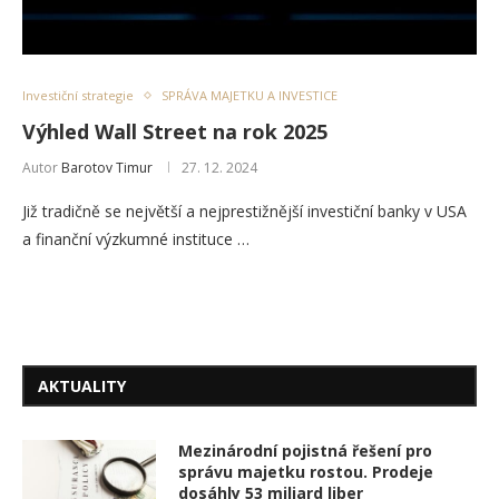
Investiční strategie
SPRÁVA MAJETKU A INVESTICE
Výhled Wall Street na rok 2025
Autor
Barotov Timur
27. 12. 2024
Již tradičně se největší a nejprestižnější investiční banky v USA
a finanční výzkumné instituce …
AKTUALITY
Mezinárodní pojistná řešení pro
správu majetku rostou. Prodeje
dosáhly 53 miliard liber