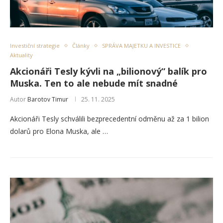
Investiční strategie
Články
SPRÁVA MAJETKU A INVESTICE
Aktuality
Akcionáři Tesly kývli na „bilionový“ balík pro
Muska. Ten to ale nebude mít snadné
Autor
Barotov Timur
25. 11. 2025
Akcionáři Tesly schválili bezprecedentní odměnu až za 1 bilion
dolarů pro Elona Muska, ale …