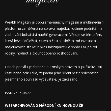
Wealth Magazín je populárně-naučný magazín a multimediální
platforma zaměřená na správu majetku, rodinné podnikání a
zachování bohatství napříč generacemi. Věnuje se tématům,
která bývají důležitá, citlivá a často i složitá, od investic a
majetkových struktur přes nástupnictví a správu až po roli
rodiny, hodnot a dlouhodobého rozhodování.
Obsah portálu je chráněn autorským právem a jakékoliv užití
části nebo celku díla, zejména jeho šíření bez předchozího
písemného souhlasu vydavatele, je zakázáno.
ISSN 2695-0677
WEBARCHIVOVÁNO NÁRODNÍ KNIHOVNOU ČR