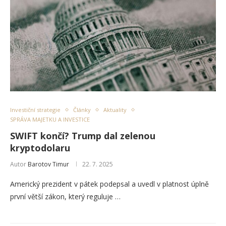
Investiční strategie
Články
Aktuality
SPRÁVA MAJETKU A INVESTICE
SWIFT končí? Trump dal zelenou
kryptodolaru
Autor
Barotov Timur
22. 7. 2025
Americký prezident v pátek podepsal a uvedl v platnost úplně
první větší zákon, který reguluje …