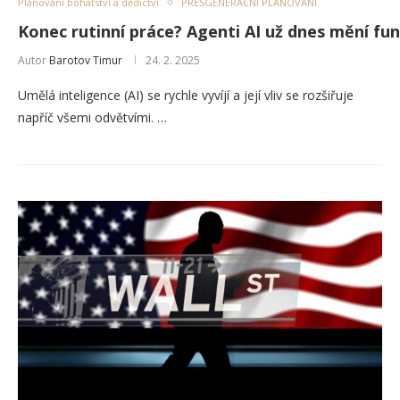
Plánování bohatství a dědictví
PŘESGENERAČNÍ PLÁNOVÁNÍ
Konec rutinní práce? Agenti AI už dnes mění fu
Autor
Barotov Timur
24. 2. 2025
Umělá inteligence (AI) se rychle vyvíjí a její vliv se rozšiřuje
napříč všemi odvětvími. …