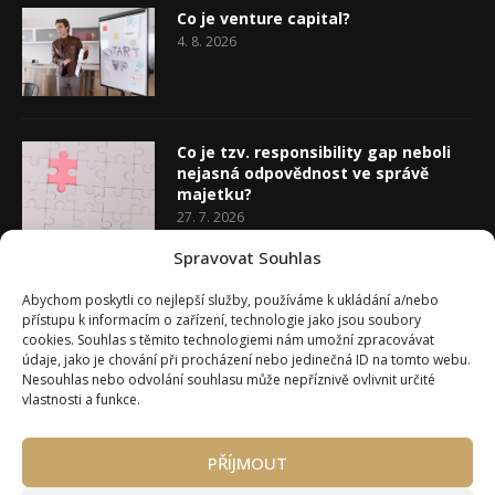
Co je venture capital?
4. 8. 2026
Co je tzv. responsibility gap neboli
nejasná odpovědnost ve správě
majetku?
27. 7. 2026
Spravovat Souhlas
Co je rozhodovací analýza
Abychom poskytli co nejlepší služby, používáme k ukládání a/nebo
20. 7. 2026
přístupu k informacím o zařízení, technologie jako jsou soubory
cookies. Souhlas s těmito technologiemi nám umožní zpracovávat
údaje, jako je chování při procházení nebo jedinečná ID na tomto webu.
Nesouhlas nebo odvolání souhlasu může nepříznivě ovlivnit určité
vlastnosti a funkce.
PŘÍJMOUT
Úvod
O Wealth Magazínu
Můj účet
Slovník pojmů
Kontakty
Máte zájem o spolupráci?