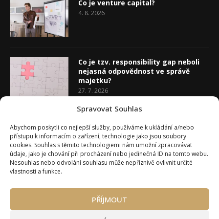
Co je venture capital?
4. 8. 2026
Co je tzv. responsibility gap neboli
nejasná odpovědnost ve správě
majetku?
27. 7. 2026
Spravovat Souhlas
Co je rozhodovací analýza
Abychom poskytli co nejlepší služby, používáme k ukládání a/nebo
20. 7. 2026
přístupu k informacím o zařízení, technologie jako jsou soubory
cookies. Souhlas s těmito technologiemi nám umožní zpracovávat
údaje, jako je chování při procházení nebo jedinečná ID na tomto webu.
Nesouhlas nebo odvolání souhlasu může nepříznivě ovlivnit určité
vlastnosti a funkce.
PŘÍJMOUT
Úvod
O Wealth Magazínu
Můj účet
Slovník pojmů
Kontakty
Máte zájem o spolupráci?