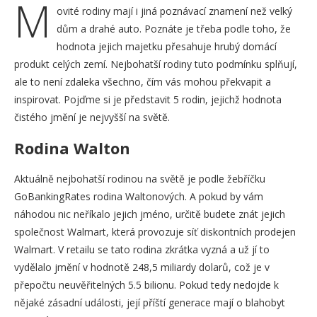
M
ovité rodiny mají i jiná poznávací znamení než velký
dům a drahé auto. Poznáte je třeba podle toho, že
hodnota jejich majetku přesahuje hrubý domácí
produkt celých zemí. Nejbohatší rodiny tuto podmínku splňují,
ale to není zdaleka všechno, čím vás mohou překvapit a
inspirovat. Pojďme si je představit 5 rodin, jejichž hodnota
čistého jmění je nejvyšší na světě.
Rodina Walton
Aktuálně nejbohatší rodinou na světě je podle žebříčku
GoBankingRates rodina Waltonových. A pokud by vám
náhodou nic neříkalo jejich jméno, určitě budete znát jejich
společnost Walmart, která provozuje síť diskontních prodejen
Walmart. V retailu se tato rodina zkrátka vyzná a už jí to
vydělalo jmění v hodnotě 248,5 miliardy dolarů, což je v
přepočtu neuvěřitelných 5.5 bilionu. Pokud tedy nedojde k
nějaké zásadní události, její příští generace mají o blahobyt