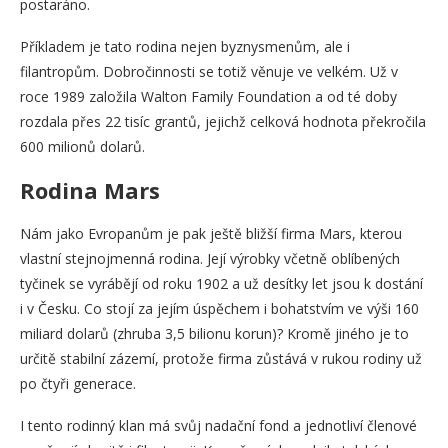
postaráno.
Příkladem je tato rodina nejen byznysmenům, ale i
filantropům. Dobročinnosti se totiž věnuje ve velkém. Už v
roce 1989 založila Walton Family Foundation a od té doby
rozdala přes 22 tisíc grantů, jejichž celková hodnota překročila
600 milionů dolarů.
Rodina Mars
Nám jako Evropanům je pak ještě bližší firma Mars, kterou
vlastní stejnojmenná rodina. Její výrobky včetně oblíbených
tyčinek se vyrábějí od roku 1902 a už desítky let jsou k dostání
i v Česku. Co stojí za jejím úspěchem i bohatstvím ve výši 160
miliard dolarů (zhruba 3,5 bilionu korun)? Kromě jiného je to
určitě stabilní zázemí, protože firma zůstává v rukou rodiny už
po čtyři generace.
I tento rodinný klan má svůj nadační fond a jednotliví členové