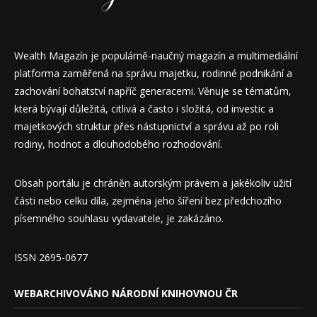
Wealth Magazín je populárně-naučný magazín a multimediální
platforma zaměřená na správu majetku, rodinné podnikání a
zachování bohatství napříč generacemi. Věnuje se tématům,
která bývají důležitá, citlivá a často i složitá, od investic a
majetkových struktur přes nástupnictví a správu až po roli
rodiny, hodnot a dlouhodobého rozhodování.
Obsah portálu je chráněn autorským právem a jakékoliv užití
části nebo celku díla, zejména jeho šíření bez předchozího
písemného souhlasu vydavatele, je zakázáno.
ISSN 2695-0677
WEBARCHIVOVÁNO NÁRODNÍ KNIHOVNOU ČR