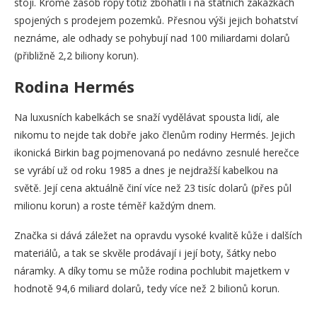
stojí. Kromě zásob ropy totiž zbohatli i na státních zakázkách
spojených s prodejem pozemků. Přesnou výši jejich bohatství
neznáme, ale odhady se pohybují nad 100 miliardami dolarů
(přibližně 2,2 biliony korun).
Rodina Hermés
Na luxusních kabelkách se snaží vydělávat spousta lidí, ale
nikomu to nejde tak dobře jako členům rodiny Hermés. Jejich
ikonická Birkin bag pojmenovaná po nedávno zesnulé herečce
se vyrábí už od roku 1985 a dnes je nejdražší kabelkou na
světě. Její cena aktuálně činí více než 23 tisíc dolarů (přes půl
milionu korun) a roste téměř každým dnem.
Značka si dává záležet na opravdu vysoké kvalitě kůže i dalších
materiálů, a tak se skvěle prodávají i její boty, šátky nebo
náramky. A díky tomu se může rodina pochlubit majetkem v
hodnotě 94,6 miliard dolarů, tedy více než 2 bilionů korun.