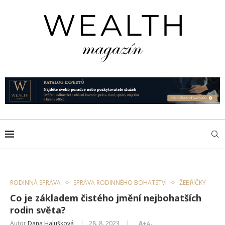
RODINNÁ SPRÁVA
SPRÁVA RODINNÉHO BOHATSTVÍ
ŽEBŘÍČKY
Co je základem čistého jmění nejbohatších
rodin světa?
Autor
Dana Halušková
28. 8. 2023
A+
A-