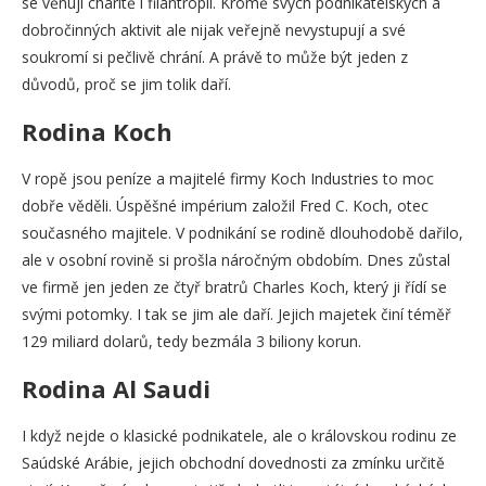
se věnují charitě i filantropii. Kromě svých podnikatelských a
dobročinných aktivit ale nijak veřejně nevystupují a své
soukromí si pečlivě chrání. A právě to může být jeden z
důvodů, proč se jim tolik daří.
Rodina Koch
V ropě jsou peníze a majitelé firmy Koch Industries to moc
dobře věděli. Úspěšné impérium založil Fred C. Koch, otec
současného majitele. V podnikání se rodině dlouhodobě dařilo,
ale v osobní rovině si prošla náročným obdobím. Dnes zůstal
ve firmě jen jeden ze čtyř bratrů Charles Koch, který ji řídí se
svými potomky. I tak se jim ale daří. Jejich majetek činí téměř
129 miliard dolarů, tedy bezmála 3 biliony korun.
Rodina Al Saudi
I když nejde o klasické podnikatele, ale o královskou rodinu ze
Saúdské Arábie, jejich obchodní dovednosti za zmínku určitě