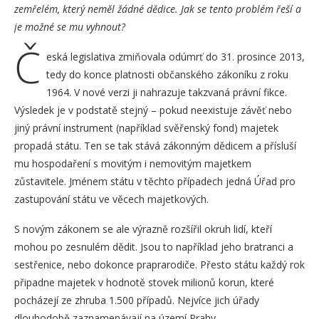
zemřelém, který neměl žádné dědice. Jak se tento problém řeší a
je možné se mu vyhnout?
Č
eská legislativa zmiňovala odúmrť do 31. prosince 2013,
tedy do konce platnosti občanského zákoníku z roku
1964. V nové verzi ji nahrazuje takzvaná právní fikce.
Výsledek je v podstatě stejný – pokud neexistuje závěť nebo
jiný právní instrument (například svěřenský fond) majetek
propadá státu. Ten se tak stává zákonným dědicem a přísluší
mu hospodaření s movitým i nemovitým majetkem
zůstavitele. Jménem státu v těchto případech jedná Úřad pro
zastupování státu ve věcech majetkových.
S novým zákonem se ale výrazně rozšířil okruh lidí, kteří
mohou po zesnulém dědit. Jsou to například jeho bratranci a
sestřenice, nebo dokonce praprarodiče. Přesto státu každý rok
připadne majetek v hodnotě stovek milionů korun, které
pocházejí ze zhruba 1.500 případů. Nejvíce jich úřady
dlouhodobě zaznamenávají na území Prahy.