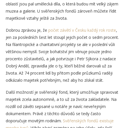
oblastí jsou pal umělecká díla, o která budou mít velký zájem
muzea a galerie. U svěřenských fondů zároveň můžete řídit
majetkové vztahy ještě za života.
Dobrou zprávou je, že
počet závětí v Česku každý rok roste
,
jen za posledních šest let stoupl jejich počet o sedm procent.
Na filantropické a charitativní projekty se ale v poslední vůli
většinou nemyslí. Svoje bohatství jim věnuje pouze jedno
procento zůstavitelů, a jak potvrzuje i Petr Sýkora z nadace
Dobrý Anděl, zpravidla jde o ty, kteří běžně darovali už za
života. Až 74 procent lidí by přitom podle průzkumů raději
odkázalo majetek potřebným, než aby ho získal stát.
Další možností je svěřenský fond, který umožňuje spravovat
majetek zcela autonomně, a to už za života zakladatele. Na
rozdíl od závěti sepsané u notáře je navíc neveřejným
dokumentem. Právě z těchto důvodů se tedy často
doporučuje movitým rodinám.
Svěřenských fondů existuje
mnoho typů
. Výběr závisí zejména na jeho účelu, zda řeší