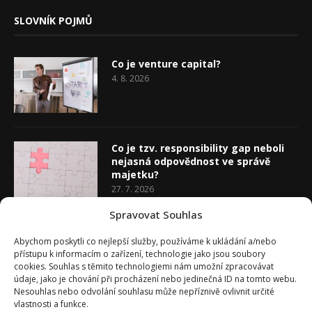
SLOVNÍK POJMŮ
Co je venture capital?
4. 8. 2026
Co je tzv. responsibility gap neboli
nejasná odpovědnost ve správě
majetku?
27. 7. 2026
Spravovat Souhlas
Co je rozhodovací analýza
Abychom poskytli co nejlepší služby, používáme k ukládání a/nebo
20. 7. 2026
přístupu k informacím o zařízení, technologie jako jsou soubory
cookies. Souhlas s těmito technologiemi nám umožní zpracovávat
údaje, jako je chování při procházení nebo jedinečná ID na tomto webu.
Nesouhlas nebo odvolání souhlasu může nepříznivě ovlivnit určité
vlastnosti a funkce.