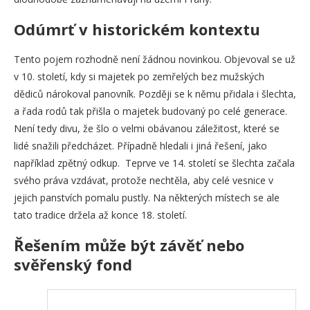
Odúmrť v historickém kontextu
Tento pojem rozhodně není žádnou novinkou. Objevoval se už
v 10. století, kdy si majetek po zemřelých bez mužských
dědiců nárokoval panovník. Později se k němu přidala i šlechta,
a řada rodů tak přišla o majetek budovaný po celé generace.
Není tedy divu, že šlo o velmi obávanou záležitost, které se
lidé snažili předcházet. Případně hledali i jiná řešení, jako
například zpětný odkup. Teprve ve 14. století se šlechta začala
svého práva vzdávat, protože nechtěla, aby celé vesnice v
jejich panstvích pomalu pustly. Na některých místech se ale
tato tradice držela až konce 18. století.
Řešením může být závěť nebo
svěřenský fond