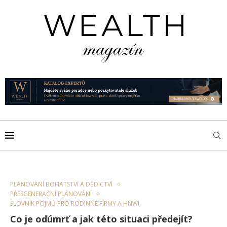
PLÁNOVÁNÍ BOHATSTVÍ A DĚDICTVÍ
PŘESGENERAČNÍ PLÁNOVÁNÍ
SLOVNÍK POJMŮ PRO RODINNÉ FIRMY A HNWI
Co je odúmrť a jak této situaci předejít?