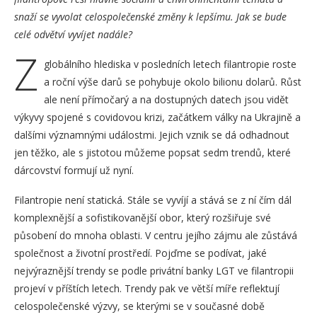
snaží se vyvolat celospolečenské změny k lepšímu. Jak se bude
celé odvětví vyvíjet nadále?
Z
globálního hlediska v posledních letech filantropie roste
a roční výše darů se pohybuje okolo bilionu dolarů. Růst
ale není přímočarý a na dostupných datech jsou vidět
výkyvy spojené s covidovou krizi, začátkem války na Ukrajině a
dalšími významnými událostmi. Jejich vznik se dá odhadnout
jen těžko, ale s jistotou můžeme popsat sedm trendů, které
dárcovství formují už nyní.
Filantropie není statická. Stále se vyvíjí a stává se z ní čím dál
komplexnější a sofistikovanější obor, který rozšiřuje své
působení do mnoha oblasti. V centru jejího zájmu ale zůstává
společnost a životní prostředí. Pojďme se podívat, jaké
nejvýraznější trendy se podle privátní banky LGT ve filantropii
projeví v příštích letech. Trendy pak ve větší míře reflektují
celospolečenské výzvy, se kterými se v současné době