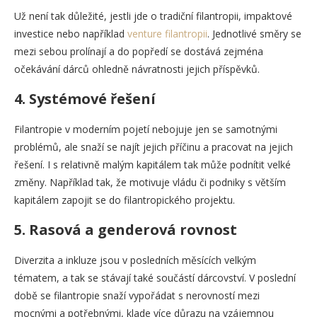
Už není tak důležité, jestli jde o tradiční filantropii, impaktové
investice nebo například
venture filantropii
. Jednotlivé směry se
mezi sebou prolínají a do popředí se dostává zejména
očekávání dárců ohledně návratnosti jejich příspěvků.
4. Systémové řešení
Filantropie v moderním pojetí nebojuje jen se samotnými
problémů, ale snaží se najít jejich příčinu a pracovat na jejich
řešení. I s relativně malým kapitálem tak může podnítit velké
změny. Například tak, že motivuje vládu či podniky s větším
kapitálem zapojit se do filantropického projektu.
5. Rasová a genderová rovnost
Diverzita a inkluze jsou v posledních měsících velkým
tématem, a tak se stávají také součástí dárcovství. V poslední
době se filantropie snaží vypořádat s nerovností mezi
mocnými a potřebnými, klade více důrazu na vzájemnou