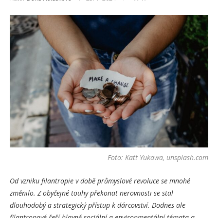
Foto: Katt Yukawa, unsplash.com
Od vzniku filantropie v době průmyslové revoluce se mnohé
změnilo. Z obyčejné touhy překonat nerovnosti se stal
dlouhodobý a strategický přístup k dárcovství. Dodnes ale
filantropové řeší hlavně sociální a environmentální témata a