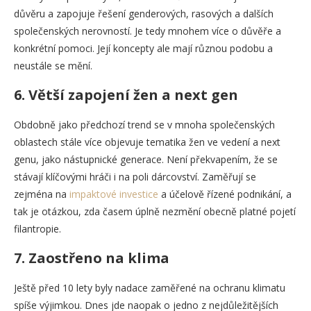
důvěru a zapojuje řešení genderových, rasových a dalších
společenských nerovností. Je tedy mnohem více o důvěře a
konkrétní pomoci. Její koncepty ale mají různou podobu a
neustále se mění.
6. Větší zapojení žen a next gen
Obdobně jako předchozí trend se v mnoha společenských
oblastech stále více objevuje tematika žen ve vedení a next
genu, jako nástupnické generace. Není překvapením, že se
stávají klíčovými hráči i na poli dárcovství. Zaměřují se
zejména na
impaktové investice
a účelově řízené podnikání, a
tak je otázkou, zda časem úplně nezmění obecně platné pojetí
filantropie.
7. Zaostřeno na klima
Ještě před 10 lety byly nadace zaměřené na ochranu klimatu
spíše výjimkou. Dnes jde naopak o jedno z nejdůležitějších