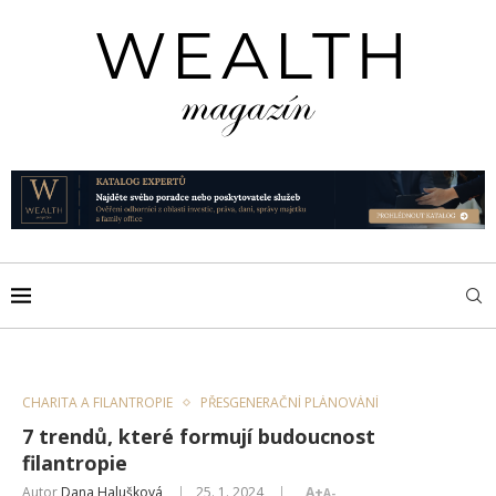
CHARITA A FILANTROPIE
PŘESGENERAČNÍ PLÁNOVÁNÍ
​​7 trendů, které formují budoucnost
filantropie
Autor
Dana Halušková
25. 1. 2024
A+
A-