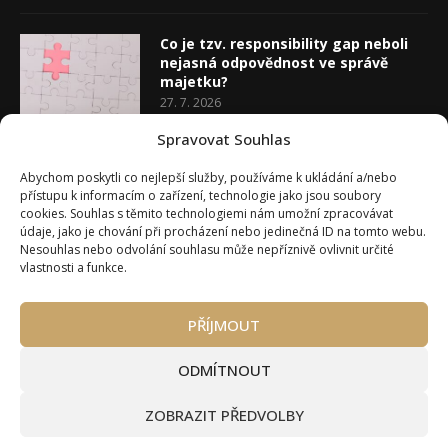
Co je tzv. responsibility gap neboli
nejasná odpovědnost ve správě
majetku?
27. 7. 2026
Spravovat Souhlas
Co je rozhodovací analýza
Abychom poskytli co nejlepší služby, používáme k ukládání a/nebo
20. 7. 2026
přístupu k informacím o zařízení, technologie jako jsou soubory
cookies. Souhlas s těmito technologiemi nám umožní zpracovávat
údaje, jako je chování při procházení nebo jedinečná ID na tomto webu.
Nesouhlas nebo odvolání souhlasu může nepříznivě ovlivnit určité
vlastnosti a funkce.
PŘÍJMOUT
Úvod
O Wealth Magazínu
Můj účet
Slovník pojmů
Kontakty
Máte zájem o spolupráci?
ODMÍTNOUT
Pravidla používání webu wmag.cz
Všeobecné obchodní podmínky
ZOBRAZIT PŘEDVOLBY
Ke stažení (partneři a autoři)